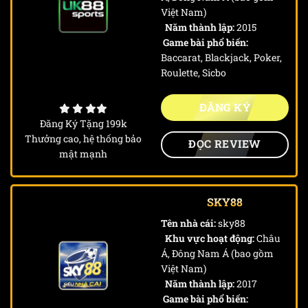
Việt Nam)
Năm thành lập:
2015
Game bài phổ biến:
Baccarat, Blackjack, Poker,
Roulette, Sicbo
ĐĂNG KÝ
Đăng Ký Tặng 199k
Thưởng cao, hệ thống bảo
ĐỌC REVIEW
mật mạnh
SKY88
Tên nhà cái:
sky88
Khu vực hoạt động:
Châu
Á, Đông Nam Á (bao gồm
Việt Nam)
Năm thành lập:
2017
Game bài phổ biến: