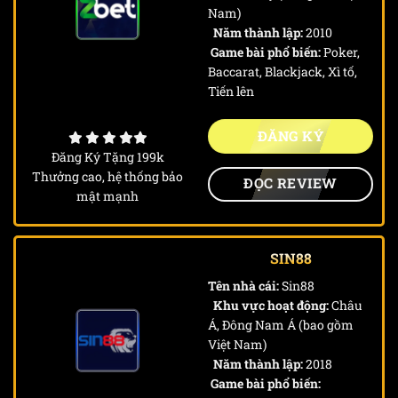
Nam)
Năm thành lập:
2010
Game bài phổ biến:
Poker,
Baccarat, Blackjack, Xì tố,
Tiến lên
ĐĂNG KÝ
Đăng Ký Tặng 199k
Thưởng cao, hệ thống bảo
ĐỌC REVIEW
mật mạnh
SIN88
Tên nhà cái:
Sin88
Khu vực hoạt động:
Châu
Á, Đông Nam Á (bao gồm
Việt Nam)
Năm thành lập:
2018
Game bài phổ biến: