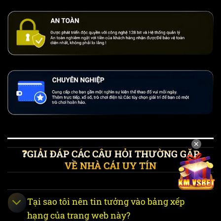
Bảo mật
đa tầng,
5 – 15
✔ Hoạt
Dafabet
Curacao
thâm
Phút
động
niên 20
năm
Hoàn trả
thể thao
7 – 12
✔ Hoạt
Fun88
PAGCOR
0.8%
Phút
động
không
giới hạn
Thuần
Việt: Số
✕
3 – 7
đề 1 ăn
✔ Hoạt
VN88
PAGCOR
❓GIẢI ĐÁP CÁC CÂU HỎI THƯỜNG GẶP
Phút
99, Bầu
động
VỀ NHÀ CÁI UY TÍN
cua, Xóc
đĩa
Giao
Tại sao tôi nên tin tưởng vào bảng xếp
diện tối
First
5 – 10
ưu, kèo
✔ Hoạt
hạng của trang web này?
FB88
Cagayan
Phút
rung
động