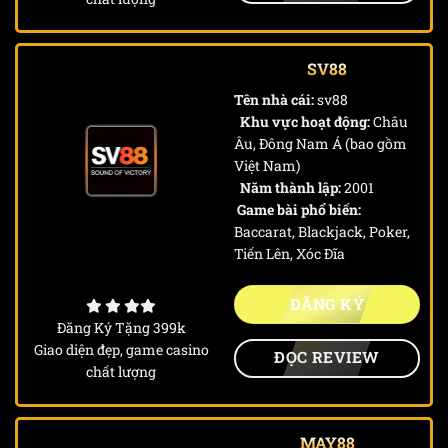
SV88
Tên nhà cái:
sv88
Khu vực hoạt động:
Châu
Âu, Đông Nam Á (bao gồm
Việt Nam)
Năm thành lập:
2001
Game bài phổ biến:
Baccarat, Blackjack, Poker,
Tiến Lên, Xóc Đĩa
ĐĂNG KÝ
Đăng Ký Tặng 399k
Giao diện đẹp, game casino
ĐỌC REVIEW
chất lượng
MAY88