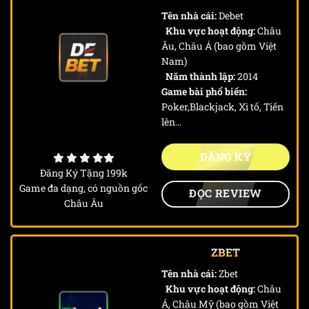
Tên nhà cái:
Debet
Khu vực hoạt động:
Châu
Âu, Châu Á (bao gồm Việt
Nam)
Năm thành lập:
2014
Game bài phổ biến:
Poker,Blackjack, Xì tố, Tiến
lên…
ĐĂNG KÝ
Đăng Ký Tặng 199k
Game đa dạng, có nguồn gốc
ĐỌC REVIEW
Châu Âu
ZBET
Tên nhà cái:
Zbet
Khu vực hoạt động:
Châu
Á, Châu Mỹ (bao gồm Việt