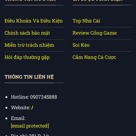
toán RNG (Tạo số ngẫu nhiên) trong Casino
không bị can thiệp bởi con người, đảm bảo kết
quả ván bài là hoàn toàn xanh chín.
Điều Khoản Và Điều Kiện
Top Nhà Cái
Phân loại nhà cái uy tín theo nhu cầu
Chính sách bảo mật
Review Cổng Game
cá cược thực tế
Miễn trừ trách nhiệm
Soi Kèo
Top trang cá độ bóng đá: Kèo thơm, hoàn trả cao
Hỏi đáp thường gặp
Cẩm Nang Cá Cược
Đối với những tay chơi thể thao, tỷ lệ Odds (tỷ lệ
ăn) là yếu tố sống còn. Ví dụ: Cùng một trận
Derby Manchester, trong khi các bên khác ăn
THÔNG TIN LIÊN HỆ
0.90, các nhà cái như
W88
hoặc
FB88
thường
đẩy lên mức 0.98, giúp người chơi thu lợi nhuận
Hotline: 0907345888
cao hơn đáng kể trên mỗi đơn cược.
Website:
/
Casino trực tuyến: Sảnh Live đẳng cấp, Dealer
Email:
người thật
[email protected]
Nếu bạn yêu thích cảm giác tại các sòng bài Las
Địa chỉ: 381 Đ. Lý