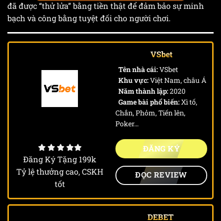
đã được “thử lửa” bằng tiền thật để đảm bảo sự minh
bạch và công bằng tuyệt đối cho người chơi.
VSbet
Tên nhà cái:
VSbet
Khu vực:
Việt Nam, châu Á
Năm thành lập:
2020
Game bài phổ biến:
Xì tố,
Chắn, Phỏm, Tiến lên,
Poker…
ĐĂNG KÝ
Đăng Ký Tặng 199k
Tỷ lệ thưởng cao, CSKH
ĐỌC REVIEW
tốt
DEBET