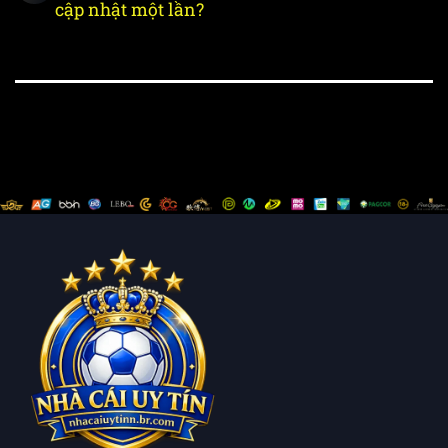
cập nhật một lần?
Bước 1: Kiểm tra tính pháp lý và tính chính chủ
của giấy phép
Chúng tôi truy cập trực tiếp vào cơ sở dữ liệu
của các cơ quan quản lý như
PAGCOR
(Philippines) hay
Isle of Man
để đối soát mã số
giấy phép. Một nhà cái uy tín phải có link xác
nhận (Validator) ngay dưới chân trang dẫn về
trang chủ của tổ chức cấp phép. Nếu link đó chỉ
là một tấm ảnh tĩnh, chúng tôi sẽ đánh dấu lừa
đảo ngay lập tức.
Bước 2: Thử nghiệm nạp tiền và tốc độ khớp
lệnh rút tiền
Chúng tôi thực hiện nạp ít nhất 50.000.000 VNĐ
vào tài khoản thử nghiệm. Nhà cái chỉ được xếp
hạng cao nếu xử lý lệnh rút tiền thắng cược
trong dưới 20 phút vào các khung giờ cao điểm