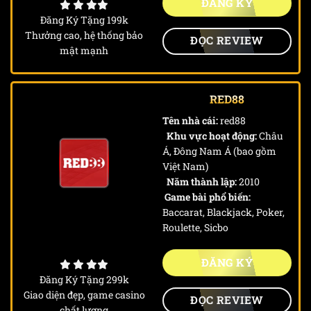
ĐĂNG KÝ
Đăng Ký Tặng 199k
Thưởng cao, hệ thống bảo
ĐỌC REVIEW
mật mạnh
RED88
Tên nhà cái:
red88
Khu vực hoạt động:
Châu
Á, Đông Nam Á (bao gồm
Việt Nam)
Năm thành lập:
2010
Game bài phổ biến:
Baccarat, Blackjack, Poker,
Roulette, Sicbo
ĐĂNG KÝ
Đăng Ký Tặng 299k
Giao diện đẹp, game casino
ĐỌC REVIEW
chất lượng