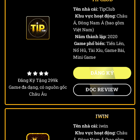
Tên nhà cái:
TipClub
Khu vực hoạt động:
Châu
Á, Đông Nam Á (bao gồm
Việt Nam)
Năm thành lập:
2020
Game phổ biến:
Tiến Lên,
Nổ Hũ, Tài Xỉu, Game Bài,
Mini Game
ĐĂNG KÝ
Đăng Ký Tặng 299k
Game đa dạng, có nguồn gốc
ĐỌC REVIEW
Châu Âu
IWIN
Tên nhà cái:
iwin
Khu vực hoạt động:
Châu
Á, Đông Nam Á (bao gồm