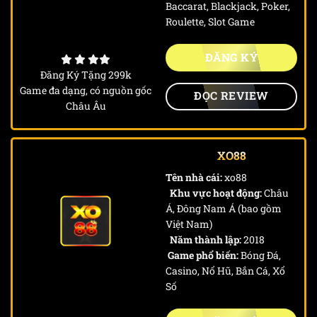
Baccarat, Blackjack, Poker,
Roulette, Slot Game
ĐĂNG KÝ
Đăng Ký Tặng 299k
Game đa dạng, có nguồn gốc
ĐỌC REVIEW
Châu Âu
XO88
Tên nhà cái:
xo88
Khu vực hoạt động:
Châu
Á, Đông Nam Á (bao gồm
Việt Nam)
Năm thành lập:
2018
Game phổ biến:
Bóng Đá,
Casino, Nổ Hũ, Bắn Cá, Xổ
Số