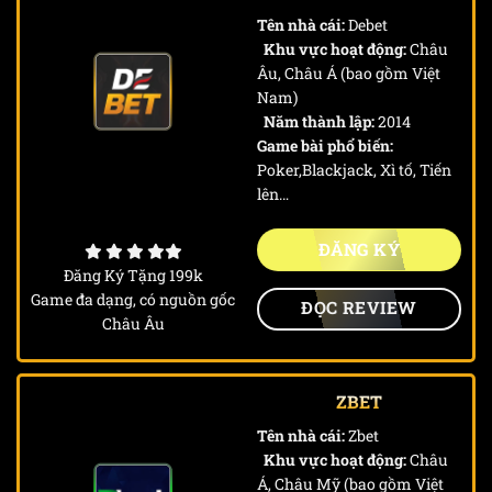
Tên nhà cái:
Debet
Khu vực hoạt động:
Châu
Âu, Châu Á (bao gồm Việt
Nam)
Năm thành lập:
2014
Game bài phổ biến:
Poker,Blackjack, Xì tố, Tiến
lên…
ĐĂNG KÝ
Đăng Ký Tặng 199k
Game đa dạng, có nguồn gốc
ĐỌC REVIEW
Châu Âu
ZBET
Tên nhà cái:
Zbet
Khu vực hoạt động:
Châu
Á, Châu Mỹ (bao gồm Việt