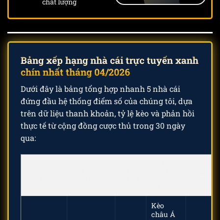
chất lượng
Bảng xếp hạng nhà cái trực tuyến xanh
chín nhất tháng 04/2026
Dưới đây là bảng tổng hợp nhanh 5 nhà cái
đứng đầu hệ thống điểm số của chúng tôi, dựa
trên dữ liệu thanh khoản, tỷ lệ kèo và phản hồi
thực tế từ cộng đồng cược thủ trong 30 ngày
qua:
ƯU
THƯƠNG
GIẤY
RÚT
ĐIỂM
TRẠNG
HIỆU
PHÉP
TIỀN
ĐỘC
THÁI
QUYỀN
Kèo
châu Á