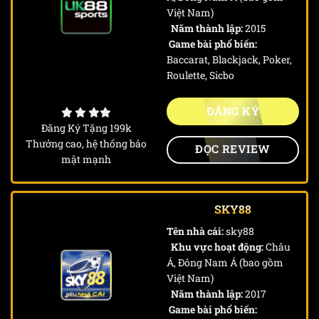
Việt Nam)
Năm thành lập:
2015
Game bài phổ biến:
Baccarat, Blackjack, Poker,
Roulette, Sicbo
ĐĂNG KÝ
Đăng Ký Tặng 199k
Thưởng cao, hệ thống bảo
ĐỌC REVIEW
mật mạnh
SKY88
Tên nhà cái:
sky88
Khu vực hoạt động:
Châu
Á, Đông Nam Á (bao gồm
Việt Nam)
Năm thành lập:
2017
Game bài phổ biến: