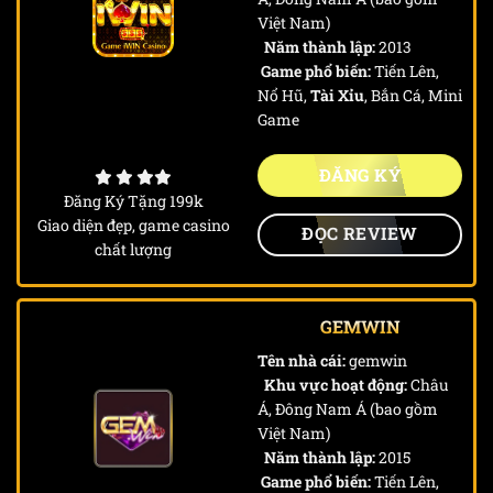
Việt Nam)
Năm thành lập:
2013
Game phổ biến:
Tiến Lên,
Nổ Hũ,
Tài Xỉu
, Bắn Cá, Mini
Game
ĐĂNG KÝ
Đăng Ký Tặng 199k
Giao diện đẹp, game casino
ĐỌC REVIEW
chất lượng
GEMWIN
Tên nhà cái:
gemwin
Khu vực hoạt động:
Châu
Á, Đông Nam Á (bao gồm
Việt Nam)
Năm thành lập:
2015
Game phổ biến:
Tiến Lên,