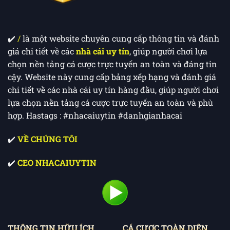
(ví dụ: ngay sau khi kết thúc các trận Ngoại
hạng Anh).
✔️ ​
/
là một website chuyên cung cấp thông tin và đánh
Bước 3: Đánh giá độ mượt của App di động và
giá chi tiết về các
nhà cái uy tín
, giúp người chơi lựa
hệ thống bảo mật SSL
chọn nền tảng cá cược trực tuyến an toàn và đáng tin
cậy. Website này cung cấp bảng xếp hạng và đánh giá
Năm 2026, cá cược trên điện thoại là xu hướng
chi tiết về các nhà cái uy tín hàng đầu, giúp người chơi
chủ đạo. Chúng tôi kiểm tra xem ứng dụng có
lựa chọn nền tảng cá cược trực tuyến an toàn và phù
gây nóng máy hay thường xuyên văng ra khi
hợp. Hastags : #nhacaiuytin #danhgianhacai
đang đặt cược hay không. Song song đó, hệ
thống phải được mã hóa bởi chuẩn
SSL 256-bit
✔️
VỀ CHÚNG TÔI
để hacker không thể can thiệp vào luồng tiền
của bạn.
✔️
CEO NHACAIUYTIN
Bước 4: Kiểm tra tính công bằng qua tổ chức
eCOGRA
Chúng tôi ưu tiên các nhà cái có chứng chỉ
eCOGRA. Đây là bảo chứng cho việc các thuật
THÔNG TIN HỮU ÍCH
CÁ CƯỢC TOÀN DIỆN