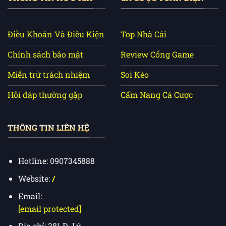
toán RNG (Tạo số ngẫu nhiên) trong Casino
không bị can thiệp bởi con người, đảm bảo kết
quả ván bài là hoàn toàn xanh chín.
Điều Khoản Và Điều Kiện
Top Nhà Cái
Phân loại nhà cái uy tín theo nhu cầu
Chính sách bảo mật
Review Cổng Game
cá cược thực tế
Miễn trừ trách nhiệm
Soi Kèo
Top trang cá độ bóng đá: Kèo thơm, hoàn trả cao
Hỏi đáp thường gặp
Cẩm Nang Cá Cược
Đối với những tay chơi thể thao, tỷ lệ Odds (tỷ lệ
ăn) là yếu tố sống còn. Ví dụ: Cùng một trận
Derby Manchester, trong khi các bên khác ăn
THÔNG TIN LIÊN HỆ
0.90, các nhà cái như
W88
hoặc
FB88
thường
đẩy lên mức 0.98, giúp người chơi thu lợi nhuận
Hotline: 0907345888
cao hơn đáng kể trên mỗi đơn cược.
Website:
/
Casino trực tuyến: Sảnh Live đẳng cấp, Dealer
Email:
người thật
[email protected]
Nếu bạn yêu thích cảm giác tại các sòng bài Las
Địa chỉ: 381 Đ. Lý