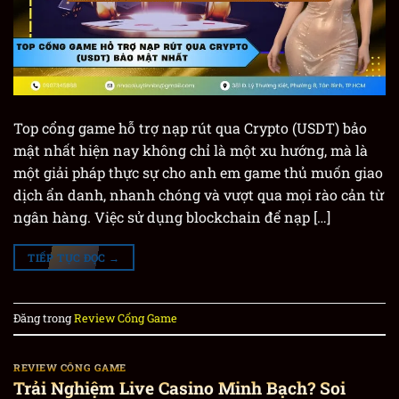
Top cổng game hỗ trợ nạp rút qua Crypto (USDT) bảo
mật nhất hiện nay không chỉ là một xu hướng, mà là
một giải pháp thực sự cho anh em game thủ muốn giao
dịch ẩn danh, nhanh chóng và vượt qua mọi rào cản từ
ngân hàng. Việc sử dụng blockchain để nạp […]
TIẾP TỤC ĐỌC
→
Đăng trong
Review Cổng Game
REVIEW CỔNG GAME
Trải Nghiệm Live Casino Minh Bạch? Soi