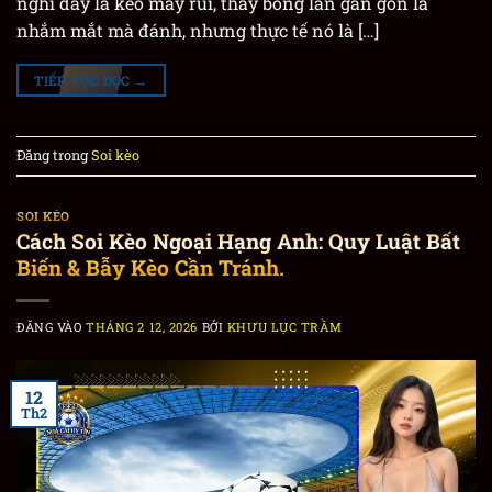
nghĩ đây là kèo may rủi, thấy bóng lăn gần gôn là
nhắm mắt mà đánh, nhưng thực tế nó là […]
TIẾP TỤC ĐỌC
→
Đăng trong
Soi kèo
SOI KÈO
Cách Soi Kèo Ngoại Hạng Anh: Quy Luật Bất
Biến & Bẫy Kèo Cần Tránh.
ĐĂNG VÀO
THÁNG 2 12, 2026
BỞI
KHƯU LỤC TRẦM
12
Th2