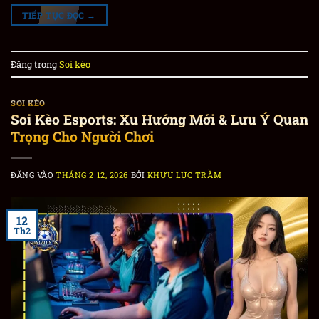
TIẾP TỤC ĐỌC
→
Đăng trong
Soi kèo
SOI KÈO
Soi Kèo Esports: Xu Hướng Mới & Lưu Ý Quan
Trọng Cho Người Chơi
ĐĂNG VÀO
THÁNG 2 12, 2026
BỞI
KHƯU LỤC TRẦM
12
Th2