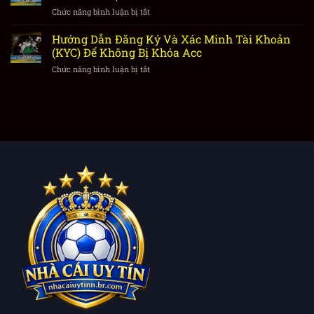
Đặt
Do
Rút
Chức năng bình luận bị tắt
ở
VPN
Khiến
Cách
&
Lệnh
Nạp
Hướng Dẫn Đăng Ký Và Xác Minh Tài Khoản
Phần
Bị
Tiền
Mềm
(KYC) Để Không Bị Khóa Acc
Treo
Qua
Thay
Chức năng bình luận bị tắt
ở
Crypto/USDT:
Đổi
Hướng
An
IP
Dẫn
Toàn,
Khi
Đăng
Ẩn
Bị
Ký
Danh
Chặn
Và
Cá
Link
Xác
Cược
Minh
Tài
Khoản
(KYC)
Để
Không
Bị
Khóa
Acc