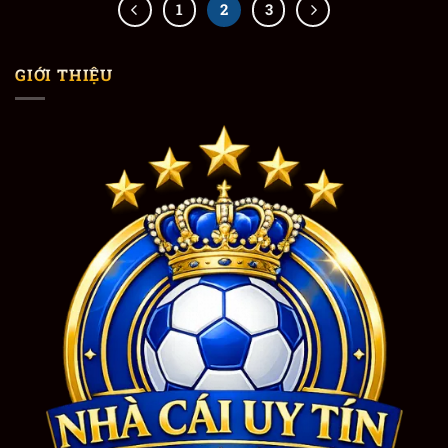
1
2
3
GIỚI THIỆU