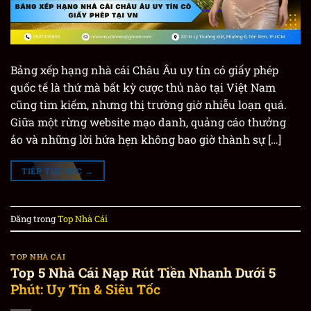
Bảng xếp hạng nhà cái Châu Âu uy tín có giấy phép
quốc tế là thứ mà bất kỳ cược thủ nào tại Việt Nam
cũng tìm kiếm, nhưng thị trường giờ nhiễu loạn quá.
Giữa một rừng website mạo danh, quảng cáo thưởng
ảo và những lời hứa hẹn không bao giờ thành sự […]
TIẾP TỤC ĐỌC
→
Đăng trong
Top Nhà Cái
TOP NHÀ CÁI
Top 5 Nhà Cái Nạp Rút Tiền Nhanh Dưới 5
Phút: Uy Tín & Siêu Tốc