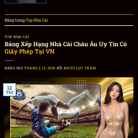
Đăng trong
Top Nhà Cái
TOP NHÀ CÁI
Bảng Xếp Hạng Nhà Cái Châu Âu Uy Tín Có
Giấy Phép Tại VN
ĐĂNG VÀO
THÁNG 2 12, 2026
BỞI
KHƯU LỤC TRẦM
12
Th2