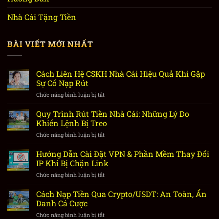
Nhà Cái Tặng Tiền
BÀI VIẾT MỚI NHẤT
Cách Liên Hệ CSKH Nhà Cái Hiệu Quả Khi Gặp
Sự Cố Nạp Rút
Chức năng bình luận bị tắt
ở
Cách
Liên
Quy Trình Rút Tiền Nhà Cái: Những Lý Do
Hệ
Khiến Lệnh Bị Treo
CSKH
Chức năng bình luận bị tắt
ở
Nhà
Quy
Cái
Trình
Hướng Dẫn Cài Đặt VPN & Phần Mềm Thay Đổi
Hiệu
Rút
Quả
IP Khi Bị Chặn Link
Tiền
Khi
Chức năng bình luận bị tắt
ở
Nhà
Gặp
Hướng
Cái:
Sự
Dẫn
Cách Nạp Tiền Qua Crypto/USDT: An Toàn, Ẩn
Những
Cố
Cài
Lý
Danh Cá Cược
Nạp
Đặt
Do
Rút
Chức năng bình luận bị tắt
ở
VPN
Khiến