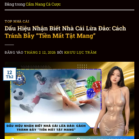
Đăng trong
Cẩm Nang Cá Cược
TOP NHÀ CÁI
Dấu Hiệu Nhận Biết Nhà Cái Lừa Đảo: Cách
Tránh Bẫy “Tiền Mất Tật Mang”
ĐĂNG VÀO
THÁNG 2 12, 2026
BỞI
KHƯU LỤC TRẦM
12
Th2