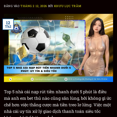
ĐĂNG VÀO
THÁNG 2 12, 2026
BỞI
KHƯU LỤC TRẦM
12
Th2
Top 5 nhà cái nạp rút tiền nhanh dưới 5 phút là điều
mà anh em bet thủ nào cũng săn lùng, bởi không gì ức
chế hơn việc thắng cược mà tiền treo lơ lửng. Việc một
nhà cái uy tín xử lý giao dịch thanh toán siêu tốc