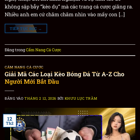
không sập bẫy “kèo dụ” mà các trang cá cược giăng ra.
Nhiều anh em cứ chăm chăm nhìn vào mấy con […]
TIẾP TỤC ĐỌC
→
Đăng trong
Cẩm Nang Cá Cược
CẨM NANG CÁ CƯỢC
Giải Mã Các Loại Kèo Bóng Đá Từ A-Z Cho
Người Mới Bắt Đầu
ĐĂNG VÀO
THÁNG 2 12, 2026
BỞI
KHƯU LỤC TRẦM
12
Th2