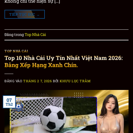
không chỉ thể hiện sự […]
TIẾP TỤC ĐỌC
→
Đăng trong
Top Nhà Cái
TOP NHÀ CÁI
Top 10 Nhà Cái Uy Tín Nhất Việt Nam 2026:
Bảng Xếp Hạng Xanh Chín.
ĐĂNG VÀO
THÁNG 2 7, 2026
BỞI
KHƯU LỤC TRẦM
07
Th2