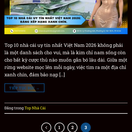
Top 10 nhà cái uy tín nhất Việt Nam 2026 không phải
là một danh sách cho vui, mà là kim chỉ nam sống còn
cho bất kỳ cược thủ nào muốn gắn bó lâu dài. Giữa một
rừng website mọc lên mỗi ngày, việc tìm ra một địa chỉ
xanh chín, đảm bảo nạp […]
TIẾP TỤC ĐỌC
→
Đăng trong
Top Nhà Cái
1
2
3