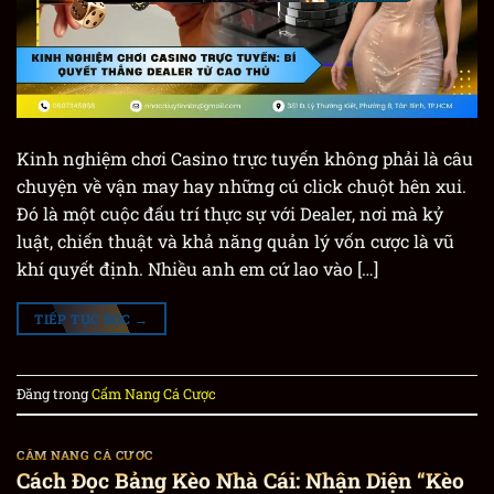
Kinh nghiệm chơi Casino trực tuyến không phải là câu
chuyện về vận may hay những cú click chuột hên xui.
Đó là một cuộc đấu trí thực sự với Dealer, nơi mà kỷ
luật, chiến thuật và khả năng quản lý vốn cược là vũ
khí quyết định. Nhiều anh em cứ lao vào […]
TIẾP TỤC ĐỌC
→
Đăng trong
Cẩm Nang Cá Cược
CẨM NANG CÁ CƯỢC
Cách Đọc Bảng Kèo Nhà Cái: Nhận Diện “Kèo