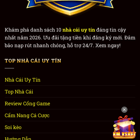
Khám phá danh sách 10
nhà cái uy tín
đáng tin cậy
nhất năm 2026. Ưu đãi tặng tiền khi đăng ký mới. Đảm
bảo nạp rút nhanh chóng, hỗ trợ 24/7. Xem ngay!
TOP NHÀ CÁI UY TÍN
Nhà Cái Uy Tín
Top Nhà Cái
Review Cổng Game
✕
Cẩm Nang Cá Cược
Soi kèo
Hướng Dẫn