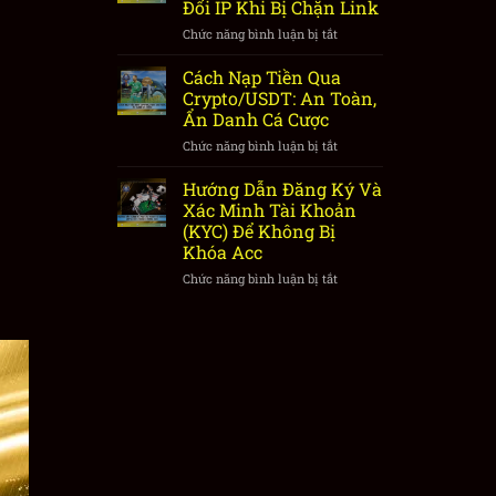
Đổi IP Khi Bị Chặn Link
Nhà
Sự
Chức năng bình luận bị tắt
ở
Cái:
Cố
Hướng
Những
Nạp
Dẫn
Lý
Cách Nạp Tiền Qua
Rút
Cài
Do
Crypto/USDT: An Toàn,
Đặt
Khiến
Ẩn Danh Cá Cược
VPN
Lệnh
Chức năng bình luận bị tắt
ở
&
Bị
Cách
Phần
Treo
Nạp
Mềm
Hướng Dẫn Đăng Ký Và
Tiền
Thay
Xác Minh Tài Khoản
Qua
Đổi
(KYC) Để Không Bị
Crypto/USDT:
IP
Khóa Acc
An
Khi
Toàn,
Chức năng bình luận bị tắt
Bị
ở
Ẩn
Chặn
Hướng
Danh
Link
Dẫn
Cá
Đăng
Cược
Ký
Và
Xác
Minh
Tài
Khoản
(KYC)
Để