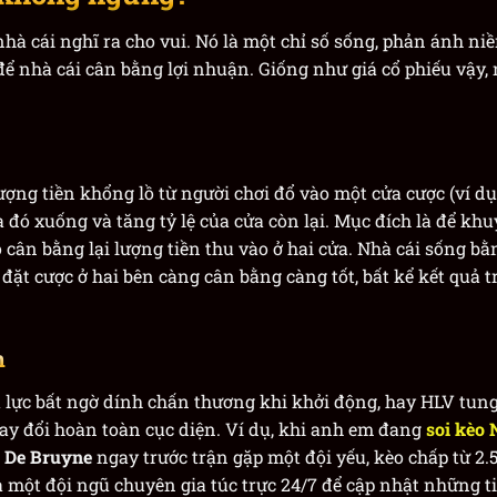
hà cái nghĩ ra cho vui. Nó là một chỉ số sống, phản ánh ni
để nhà cái cân bằng lợi nhuận. Giống như giá cổ phiếu vậy, 
ợng tiền khổng lồ từ người chơi đổ vào một cửa cược (ví dụ
ửa đó xuống và tăng tỷ lệ của cửa còn lại. Mục đích là để kh
ọ cân bằng lại lượng tiền thu vào ở hai cửa. Nhà cái sống bằ
 đặt cược ở hai bên càng cân bằng càng tốt, bất kể kết quả t
n
 lực bất ngờ dính chấn thương khi khởi động, hay HLV tung
hay đổi hoàn toàn cục diện. Ví dụ, khi anh em đang
soi kèo 
 De Bruyne
ngay trước trận gặp một đội yếu, kèo chấp từ 2.5
cả một đội ngũ chuyên gia túc trực 24/7 để cập nhật những t