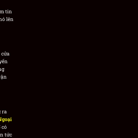
ềm tin
nó lên
 cửa
uyến
ng
rận
 ra
Ngoại
 có
in tức