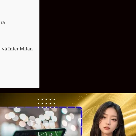
 ra
 và Inter Milan