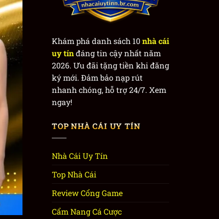
Khám phá danh sách 10
nhà cái
uy tín
đáng tin cậy nhất năm
2026. Ưu đãi tặng tiền khi đăng
ký mới. Đảm bảo nạp rút
nhanh chóng, hỗ trợ 24/7. Xem
ngay!
TOP NHÀ CÁI UY TÍN
Nhà Cái Uy Tín
Top Nhà Cái
Review Cổng Game
Cẩm Nang Cá Cược