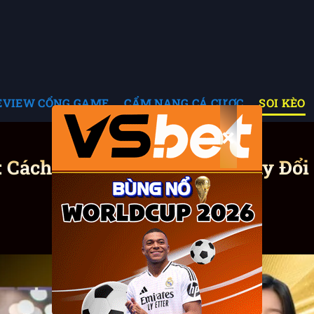
EVIEW CỔNG GAME
CẨM NANG CÁ CƯỢC
SOI KÈO
×
 Cách Nhận Biết Nhà Cái Thay Đổi