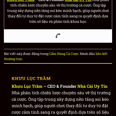
tích chiến lược chuyên sâu về thị trường cá cược. Ông tập
trung xây dựng nền tảng soi kèo minh bạch, giúp người chơi
thay đổi tư duy từ đặt cược cảm tính sang ra quyết định dựa
trên số liệu và phân tích khoa học.
Bài viết này được đăng trong
Cẩm Nang Cá Cược
. Đánh dấu
liên kết
thường trực
.
KHƯU LỤC TRẦM
Khưu Lục Trầm
– CEO & Founder
Nhà Cái Uy Tín
Nhà phân tích chiến lược chuyên sâu về thị trường
cá cược. Ông tập trung xây dựng nền tảng soi kèo
minh bạch, giúp người chơi thay đổi tư duy từ đặt
cược cảm tính sang ra quyết định dựa trên số liệu