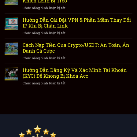
Khiến Lệnh Bị Treo
CSKH
Chức năng bình luận bị tắt
ở
Nhà
Quy
Cái
Trình
Hướng Dẫn Cài Đặt VPN & Phần Mềm Thay Đổi
Hiệu
Rút
Quả
IP Khi Bị Chặn Link
Tiền
Khi
Chức năng bình luận bị tắt
ở
Nhà
Gặp
Hướng
Cái:
Sự
Dẫn
Cách Nạp Tiền Qua Crypto/USDT: An Toàn, Ẩn
Những
Cố
Cài
Lý
Danh Cá Cược
Nạp
Đặt
Do
Rút
Chức năng bình luận bị tắt
ở
VPN
Khiến
Cách
&
Lệnh
Nạp
Hướng Dẫn Đăng Ký Và Xác Minh Tài Khoản
Phần
Bị
Tiền
Mềm
(KYC) Để Không Bị Khóa Acc
Treo
Qua
Thay
Chức năng bình luận bị tắt
ở
Crypto/USDT:
Đổi
Hướng
An
IP
Dẫn
Toàn,
Khi
Đăng
Ẩn
Bị
Ký
Danh
Chặn
Và
Cá
Link
Xác
Cược
Minh
Tài
Khoản
(KYC)