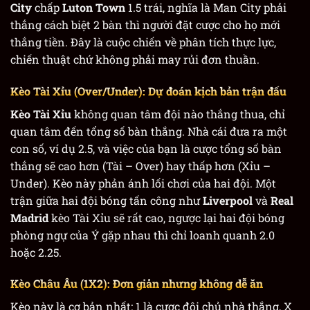
City
chấp
Luton Town
1.5 trái, nghĩa là Man City phải
thắng cách biệt 2 bàn thì người đặt cược cho họ mới
thắng tiền. Đây là cuộc chiến về phân tích thực lực,
chiến thuật chứ không phải may rủi đơn thuần.
Kèo Tài Xỉu (Over/Under): Dự đoán kịch bản trận đấu
Kèo Tài Xỉu
không quan tâm đội nào thắng thua, chỉ
quan tâm đến tổng số bàn thắng. Nhà cái đưa ra một
con số, ví dụ 2.5, và việc của bạn là cược tổng số bàn
thắng sẽ cao hơn (Tài – Over) hay thấp hơn (Xỉu –
Under). Kèo này phản ánh lối chơi của hai đội. Một
trận giữa hai đội bóng tấn công như
Liverpool
và
Real
Madrid
kèo Tài Xỉu sẽ rất cao, ngược lại hai đội bóng
phòng ngự của Ý gặp nhau thì chỉ loanh quanh 2.0
hoặc 2.25.
Kèo Châu Âu (1X2): Đơn giản nhưng không dễ ăn
Kèo này là cơ bản nhất: 1 là cược đội chủ nhà thắng, X