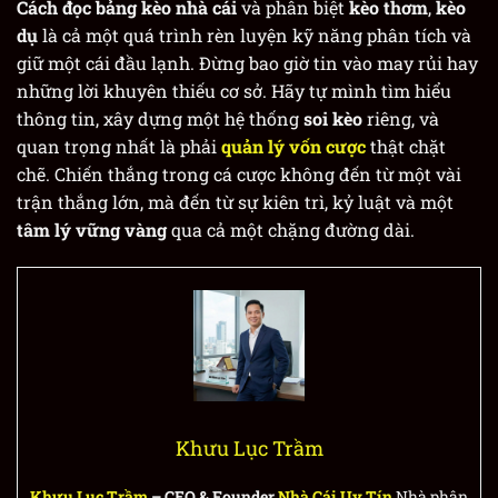
Cách đọc bảng kèo nhà cái
và phân biệt
kèo thơm
,
kèo
dụ
là cả một quá trình rèn luyện kỹ năng phân tích và
giữ một cái đầu lạnh. Đừng bao giờ tin vào may rủi hay
những lời khuyên thiếu cơ sở. Hãy tự mình tìm hiểu
thông tin, xây dựng một hệ thống
soi kèo
riêng, và
quan trọng nhất là phải
quản lý vốn cược
thật chặt
chẽ. Chiến thắng trong cá cược không đến từ một vài
trận thắng lớn, mà đến từ sự kiên trì, kỷ luật và một
tâm lý vững vàng
qua cả một chặng đường dài.
Khưu Lục Trầm
Khưu Lục Trầm
– CEO & Founder
Nhà Cái Uy Tín
Nhà phân