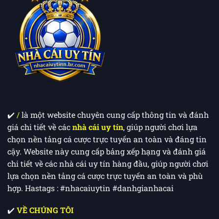
Để
Không
Bị
Khóa
Acc
✔️ ​
/
là một website chuyên cung cấp thông tin và đánh
giá chi tiết về các
nhà cái uy tín
, giúp người chơi lựa
chọn nền tảng cá cược trực tuyến an toàn và đáng tin
cậy. Website này cung cấp bảng xếp hạng và đánh giá
chi tiết về các nhà cái uy tín hàng đầu, giúp người chơi
lựa chọn nền tảng cá cược trực tuyến an toàn và phù
hợp. Hastags : #nhacaiuytin #danhgianhacai
✔️
VỀ CHÚNG TÔI