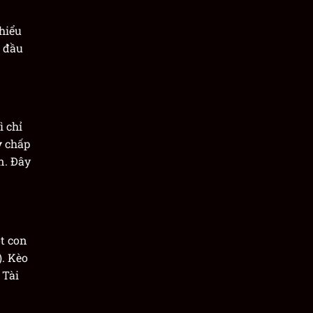
hiểu
c đầu
ì chỉ
y
chấp
n. Đây
t con
). Kèo
 Tài