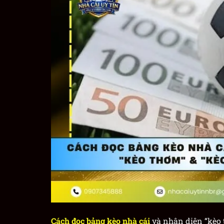
Cách đọc bảng kèo nhà cái
và nhận diện “kèo 