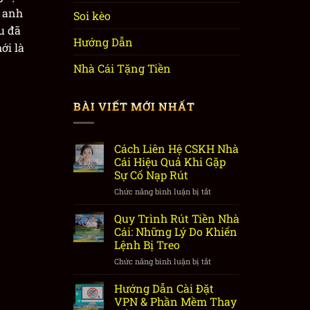
u anh
Soi kèo
u đã
Hướng Dẫn
ới là
Nhà Cái Tặng Tiền
BÀI VIẾT MỚI NHẤT
Cách Liên Hệ CSKH Nhà
Cái Hiệu Quả Khi Gặp
Sự Cố Nạp Rút
Chức năng bình luận bị tắt
ở
Cách
Liên
Quy Trình Rút Tiền Nhà
Hệ
Cái: Những Lý Do Khiến
CSKH
Lệnh Bị Treo
Nhà
Chức năng bình luận bị tắt
ở
Cái
Quy
Hiệu
Trình
Quả
Hướng Dẫn Cài Đặt
Rút
Khi
VPN & Phần Mềm Thay
Tiền
Gặp