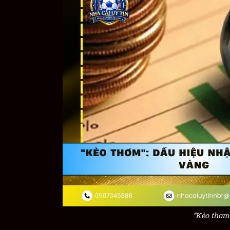
“Kèo thơm”