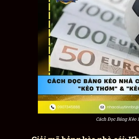
Cách Đọc Bảng Kèo 