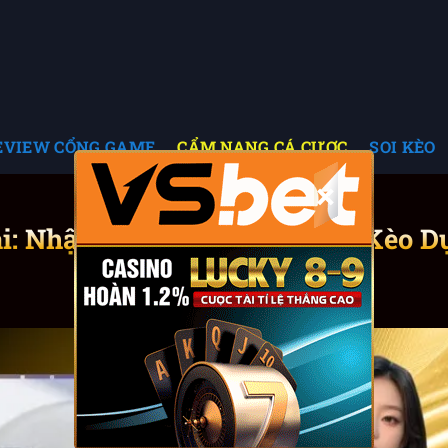
EVIEW CỔNG GAME
CẨM NANG CÁ CƯỢC
SOI KÈO
×
i: Nhận Diện “Kèo Thơm” & “Kèo D