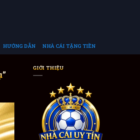
HƯỚNG DẪN
NHÀ CÁI TẶNG TIỀN
GIỚI THIỆU
ụ”