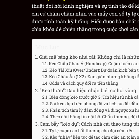
thuật đòi hỏi kinh nghiệm và sự tỉnh táo để 
em cứ chăm chăm nhìn vào mấy con số
tỷ lệ
được tính toán kỹ lưỡng. Hiểu được bản chất
chìa khóa để chiến thắng trong cuộc chơi cân
Mục Lục
Giải mã bảng kèo nhà cái: Không chỉ là nhữ
Kèo Chấp Châu Á (Handicap): Cuộc chiến cân
Kèo Tài Xỉu (Over/Under): Dự đoán kịch bản 
Kèo Châu Âu (1X2): Đơn giản nhưng không d
Odds và cách quy đổi ra tiền thắng
“Kèo thơm”: Dấu hiệu nhận biết cơ hội vàng
Biến động kèo trước giờ G: Tín hiệu từ nhà cá
Soi kèo dựa trên phong độ và lịch sử đối đầu
Phân tích tâm lý đám đông và đi ngược xu 
Theo dõi thông tin nội bộ: Chấn thương, đội
Cạm bẫy “kèo dụ”: Cách nhà cái thao túng tâ
Tỷ lệ cược cao bất thường cho đội cửa trên
Kèo “nháy” liên tục để tạo cảm giác an toàn g