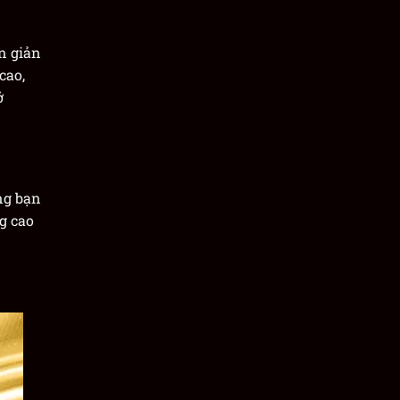
ơn giản
cao,
ở
ắng bạn
g cao