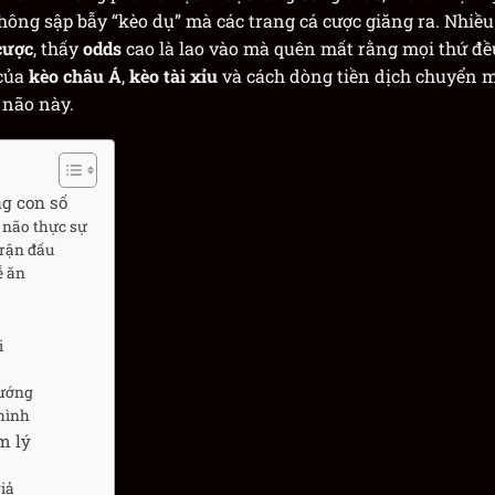
không sập bẫy “kèo dụ” mà các trang cá cược giăng ra. Nhiề
 cược
, thấy
odds
cao là lao vào mà quên mất rằng mọi thứ đề
 của
kèo châu Á
,
kèo tài xỉu
và cách dòng tiền dịch chuyển m
 não này.
ng con số
 não thực sự
trận đấu
ễ ăn
i
hướng
 hình
m lý
iả