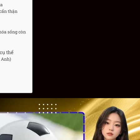
ùa
 cẩn thận
hóa sống còn
cụ thể
g Anh)