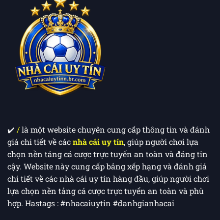
Khoản
(KYC)
Để
Không
Bị
Khóa
Acc
✔️ ​
/
là một website chuyên cung cấp thông tin và đánh
giá chi tiết về các
nhà cái uy tín
, giúp người chơi lựa
chọn nền tảng cá cược trực tuyến an toàn và đáng tin
cậy. Website này cung cấp bảng xếp hạng và đánh giá
chi tiết về các nhà cái uy tín hàng đầu, giúp người chơi
lựa chọn nền tảng cá cược trực tuyến an toàn và phù
hợp. Hastags : #nhacaiuytin #danhgianhacai