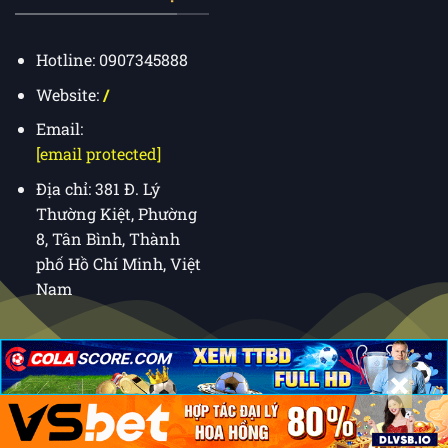
Hotline: 0907345888
Website:
/
Email:
[email protected]
Địa chỉ: 381 Đ. Lý
Thường Kiệt, Phường
8, Tân Bình, Thành
phố Hồ Chí Minh, Việt
Nam
×
×
×
Copyright 2026 ©
nhà cái uy tín