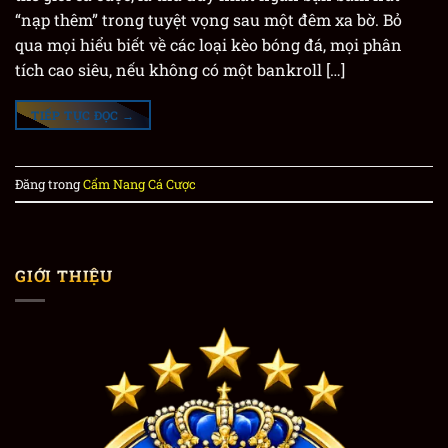
“nạp thêm” trong tuyệt vọng sau một đêm xa bờ. Bỏ
qua mọi hiểu biết về các loại kèo bóng đá, mọi phân
tích cao siêu, nếu không có một bankroll […]
TIẾP TỤC ĐỌC
→
Đăng trong
Cẩm Nang Cá Cược
GIỚI THIỆU