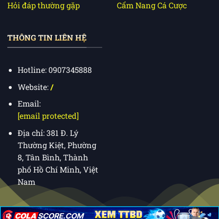
Hỏi đáp thường gặp
Cẩm Nang Cá Cược
THÔNG TIN LIÊN HỆ
Hotline: 0907345888
Website:
/
Email:
[email protected]
Địa chỉ: 381 Đ. Lý
Thường Kiệt, Phường
8, Tân Bình, Thành
phố Hồ Chí Minh, Việt
Nam