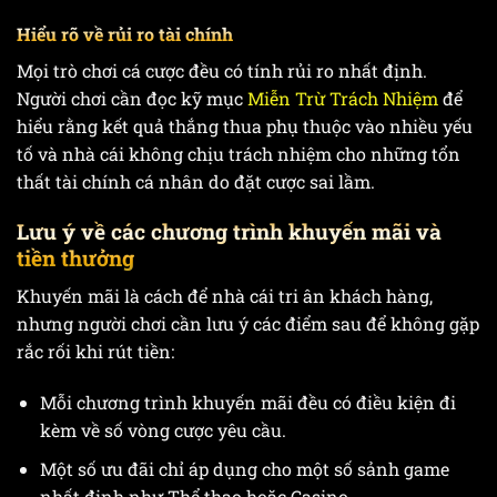
Hiểu rõ về rủi ro tài chính
Mọi trò chơi cá cược đều có tính rủi ro nhất định.
Người chơi cần đọc kỹ mục
Miễn Trừ Trách Nhiệm
để
hiểu rằng kết quả thắng thua phụ thuộc vào nhiều yếu
tố và nhà cái không chịu trách nhiệm cho những tổn
thất tài chính cá nhân do đặt cược sai lầm.
Lưu ý về các chương trình khuyến mãi và
tiền thưởng
Khuyến mãi là cách để nhà cái tri ân khách hàng,
nhưng người chơi cần lưu ý các điểm sau để không gặp
rắc rối khi rút tiền:
Mỗi chương trình khuyến mãi đều có điều kiện đi
kèm về số vòng cược yêu cầu.
Một số ưu đãi chỉ áp dụng cho một số sảnh game
nhất định như Thể thao hoặc Casino.