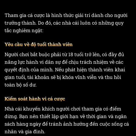
Tham gia cá cược là hình thức giải trí dành cho người
trưởng thành. Do đó, các nhà cái luôn có những quy
tắc nghiêm ngặt:
Yêu cầu về độ tuổi thành viên
Người chơi bắt buộc phải từ 18 tuổi trở lên, có đầy đủ
năng lực hành vi dân sự để chịu trách nhiệm về các
quyết định của mình. Nếu phát hiện thành viên khai
gian tuổi, tài khoản sẽ bị khóa vĩnh viễn và thu hồi
toàn bộ số dư.
Kiểm soát hành vi cá cược
Nhà cái khuyến khích người chơi tham gia có điểm
dừng. Bạn nên thiết lập giới hạn về thời gian và ngân
sách hàng ngày để tránh ảnh hưởng đến cuộc sống cá
nhân và gia đình.