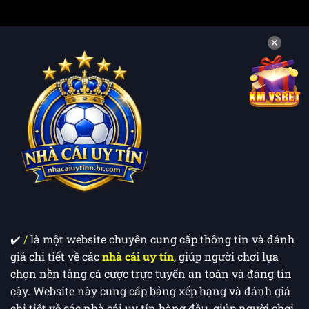
✕
✔️ ​
/
là một website chuyên cung cấp thông tin và đánh
giá chi tiết về các
nhà cái uy tín
, giúp người chơi lựa
chọn nền tảng cá cược trực tuyến an toàn và đáng tin
cậy. Website này cung cấp bảng xếp hạng và đánh giá
chi tiết về các nhà cái uy tín hàng đầu, giúp người chơi