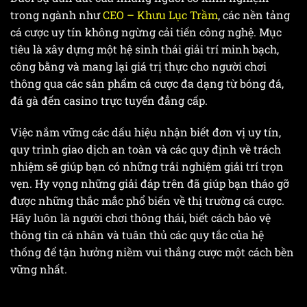
trong ngành như
CEO – Khưu Lục Trầm
, các nền tảng
cá cược uy tín không ngừng cải tiến công nghệ. Mục
tiêu là xây dựng một hệ sinh thái giải trí minh bạch,
công bằng và mang lại giá trị thực cho người chơi
thông qua các sản phẩm cá cược đa dạng từ bóng đá,
đá gà đến casino trực tuyến đẳng cấp.
Việc nắm vững các dấu hiệu nhận biết đơn vị uy tín,
quy trình giao dịch an toàn và các quy định về trách
nhiệm sẽ giúp bạn có những trải nghiệm giải trí trọn
vẹn. Hy vọng những giải đáp trên đã giúp bạn tháo gỡ
được những thắc mắc phổ biến về thị trường cá cược.
Hãy luôn là người chơi thông thái, biết cách bảo vệ
thông tin cá nhân và tuân thủ các quy tắc của hệ
thống để tận hưởng niềm vui thắng cược một cách bền
vững nhất.