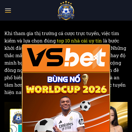
Bỏ
qua
nội
dung
Khi tham gia thị trường cá cược trực tuyến, việc tìm
kiếm và lựa chọn đúng
top 10 nhà cái uy tín
là bước
khởi đầu quan trọng nhất đối với mọi cược thủ. Những
×
thắc mắc về tính pháp lý, quy trình nạp rút tiền hay độ
minh bạch luôn là mối quan tâm hàng đầu của cộng
đồng người chơi. Bài viết này sẽ giải đáp các vấn đề
phổ biến nhất giúp bạn có cái nhìn tổng quan và an
tâm hơn khi trải nghiệm các dịch vụ giải trí trực tuyến
hiện nay.