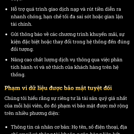
Hỗ trợ quá trình giao dịch nạp và rút tiền diễn ra
nhanh chóng, hạn chế tối đa sai sót hoặc gian lận
tài chính.
Gửi thông báo về các chương trình khuyến mãi, sự
kiện đặc biệt hoặc thay đổi trong hệ thống đến đúng
đối tượng.
Nâng cao chất lượng dịch vụ thông qua việc phân
tích hành vi và sở thích của khách hàng trên hệ
thống.
Phạm vi dữ liệu được bảo mật tuyệt đối
Chúng tôi hiểu rằng sự riêng tư là tài sản quý giá nhất
của mỗi hội viên, do đó phạm vi bảo mật được mở rộng
trên nhiều phương diện:
Thông tin cá nhân cơ bản: Họ tên, số điện thoại, địa