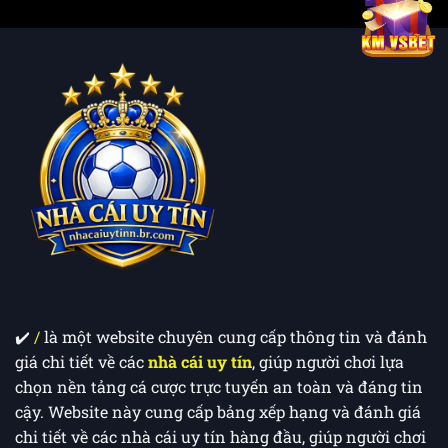
✔️ ​
/
là một website chuyên cung cấp thông tin và đánh
giá chi tiết về các
nhà cái uy tín
, giúp người chơi lựa
chọn nền tảng cá cược trực tuyến an toàn và đáng tin
cậy. Website này cung cấp bảng xếp hạng và đánh giá
chi tiết về các nhà cái uy tín hàng đầu, giúp người chơi