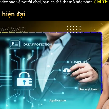
 việc bảo vệ người chơi, bạn có thể tham khảo phần
Giới Th
 hiện đại