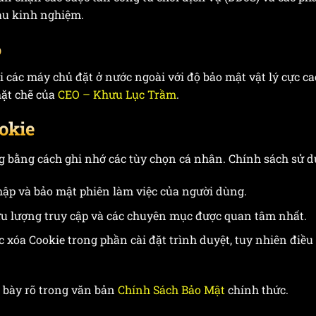
àu kinh nghiệm.
p
i các máy chủ đặt ở nước ngoài với độ bảo mật vật lý cực 
hặt chẽ của
CEO – Khưu Lục Trầm
.
okie
g bằng cách ghi nhớ các tùy chọn cá nhân. Chính sách sử d
nhập và bảo mật phiên làm việc của người dùng.
lưu lượng truy cập và các chuyên mục được quan tâm nhất.
c xóa Cookie trong phần cài đặt trình duyệt, tuy nhiên điề
h bày rõ trong văn bản
Chính Sách Bảo Mật
chính thức.