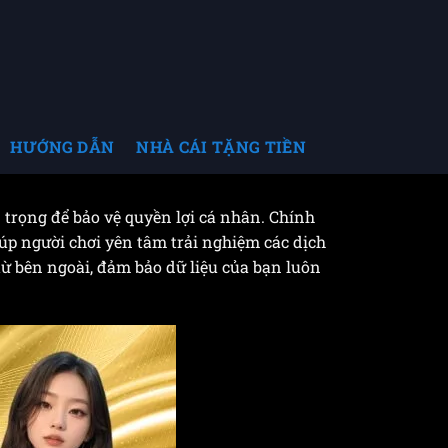
HƯỚNG DẪN
NHÀ CÁI TẶNG TIỀN
n trọng để bảo vệ quyền lợi cá nhân. Chính
iúp người chơi yên tâm trải nghiệm các dịch
ừ bên ngoài, đảm bảo dữ liệu của bạn luôn