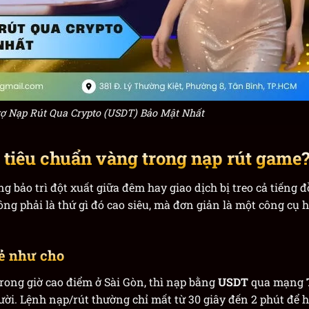
ợ Nạp Rút Qua Crypto (USDT) Bảo Mật Nhất
 tiêu chuẩn vàng trong nạp rút game
bảo trì đột xuất giữa đêm hay giao dịch bị treo cả tiếng 
ông phải là thứ gì đó cao siêu, mà đơn giản là một công cụ 
rẻ như cho
rong giờ cao điểm ở Sài Gòn, thì nạp bằng
USDT
qua mạng
ời. Lệnh nạp/rút thường chỉ mất từ 30 giây đến 2 phút để 