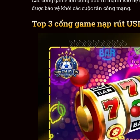
Các cổng game lớn cũng đầu tư mạnh vào hệ th
được bảo vệ khỏi các cuộc tấn công mạng.
Top 3 cổng game nạp rút US