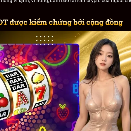
ống ví lạnh, ví nóng, đảm bảo tài sản crypto của người ch
DT được kiểm chứng bởi cộng đồng