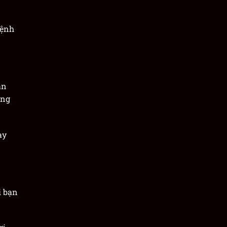
lệnh
ân
òng
ạy
i bạn