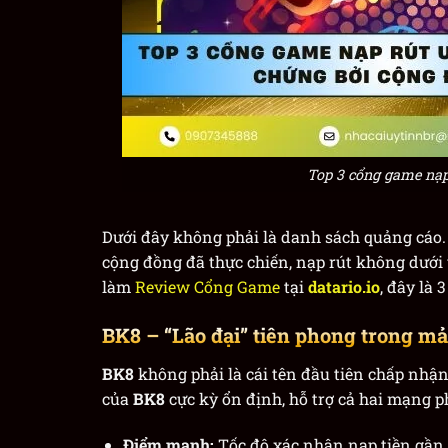
Top 3 cổng game nạp
Dưới đây không phải là danh sách quảng cáo.
cộng đồng đã thực chiến, nạp rút không dưới 
làm
Review Cổng Game
tại
datario.io
, đây là 
BK8
– “Lão đại” tiên phong trong m
BK8
không phải là cái tên đầu tiên chấp nhận
của
BK8
cực kỳ ổn định, hỗ trợ cả hai mạng p
Điểm mạnh:
Tốc độ xác nhận nạp tiền gần n