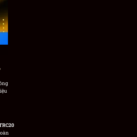
Không
Bị
Khóa
Acc
?
đồng
hiệu
TRC20
hoàn