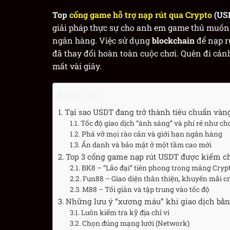
Top
cổng game hỗ trợ nạp rút qua Crypto
(USD
giải pháp thực sự cho anh em game thủ muốn
ngân hàng. Việc sử dụng
blockchain
để nạp r
đã thay đổi hoàn toàn cuộc chơi. Quên đi cảnh 
mất vài giây.
Mục Lục
Tại sao USDT đang trở thành tiêu chuẩn vàn
Tốc độ giao dịch “ánh sáng” và phí rẻ như ch
Phá vỡ mọi rào cản và giới hạn ngân hàng
Ẩn danh và bảo mật ở một tầm cao mới
Top 3 cổng game nạp rút USDT được kiểm c
BK8 – “Lão đại” tiên phong trong mảng Cryp
Fun88 – Giao diện thân thiện, khuyến mãi c
M88 – Tối giản và tập trung vào tốc độ
Những lưu ý “xương máu” khi giao dịch bằ
Luôn kiểm tra kỹ địa chỉ ví
Chọn đúng mạng lưới (Network)