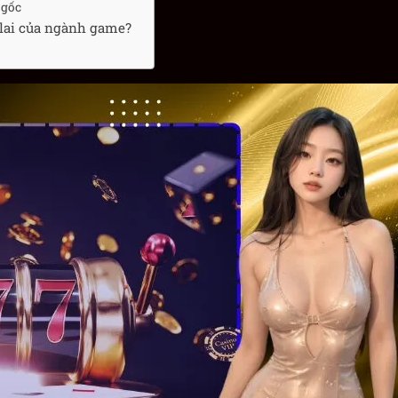
 gốc
 lai của ngành game?