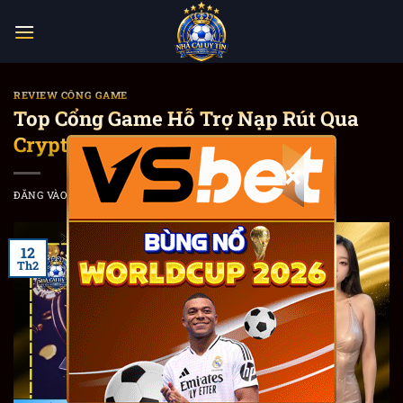
Bỏ
qua
nội
dung
REVIEW CỔNG GAME
Top Cổng Game Hỗ Trợ Nạp Rút Qua
Crypto (USDT) Bảo Mật Nhất
×
ĐĂNG VÀO
THÁNG 2 12, 2026
BỞI
KHƯU LỤC TRẦM
12
Th2