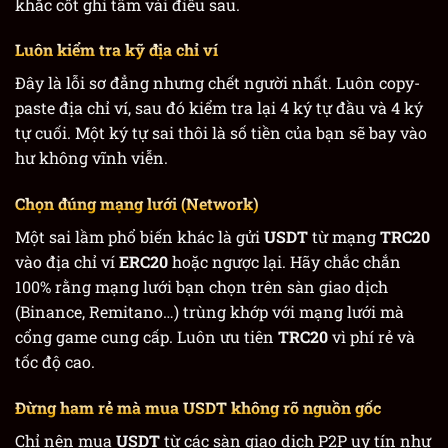
khắc cốt ghi tâm vài điều sau.
Luôn kiểm tra kỹ địa chỉ ví
Đây là lỗi sơ đẳng nhưng chết người nhất. Luôn copy-
paste địa chỉ ví, sau đó kiểm tra lại 4 ký tự đầu và 4 ký
tự cuối. Một ký tự sai thôi là số tiền của bạn sẽ bay vào
hư không vĩnh viễn.
Chọn đúng mạng lưới (Network)
Một sai lầm phổ biến khác là gửi
USDT
từ mạng
TRC20
vào địa chỉ ví
ERC20
hoặc ngược lại. Hãy chắc chắn
100% rằng mạng lưới bạn chọn trên sàn giao dịch
(Binance, Remitano…) trùng khớp với mạng lưới mà
cổng game cung cấp. Luôn ưu tiên
TRC20
vì phí rẻ và
tốc độ cao.
Đừng ham rẻ mà mua USDT không rõ nguồn gốc
Chỉ nên mua
USDT
từ các sàn giao dịch P2P uy tín như