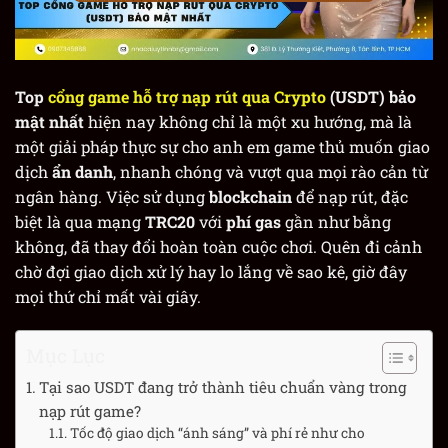
Top
cổng game hỗ trợ nạp rút qua Crypto
(USDT) bảo
mật nhất
hiện nay không chỉ là một xu hướng, mà là
một giải pháp thực sự cho anh em game thủ muốn giao
dịch
ẩn danh
, nhanh chóng và vượt qua mọi rào cản từ
ngân hàng. Việc sử dụng
blockchain
để nạp rút, đặc
biệt là qua mạng
TRC20
với
phí gas
gần như bằng
không, đã thay đổi hoàn toàn cuộc chơi. Quên đi cảnh
chờ đợi giao dịch xử lý hay lo lắng về sao kê, giờ đây
mọi thứ chỉ mất vài giây.
Mục Lục
Tại sao USDT đang trở thành tiêu chuẩn vàng trong
nạp rút game?
Tốc độ giao dịch “ánh sáng” và phí rẻ như cho