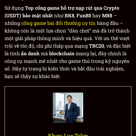
Sử dụng
Top cổng game hỗ trợ nạp rút qua Crypto
(USDT) bảo mật nhất
như
BK8
,
Fun88
hay
M88
–
những
cổng game bài đổi thưởng uy tín
hàng đầu –
không còn là một lựa chọn “dân chơi” mà đã trở thành
một giải pháp thông minh và hiệu quả. Với ưu thế vượt
trội về tốc độ, chi phí thấp qua mạng
TRC20
, và đặc biệt
là tính
ẩn danh
mà
blockchain
mang lại, đây chính là
công cụ mạnh mẽ nhất cho game thủ trong kỷ nguyên
số. Hãy tự trang bị kiến thức và bắt đầu trải nghiệm,
bạn sẽ thấy sự khác biệt.
Khưu Lục Trầm