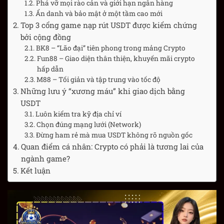
Phá vỡ mọi rào cản và giới hạn ngân hàng
Ẩn danh và bảo mật ở một tầm cao mới
Top 3 cổng game nạp rút USDT được kiểm chứng
bởi cộng đồng
BK8 – “Lão đại” tiên phong trong mảng Crypto
Fun88 – Giao diện thân thiện, khuyến mãi crypto
hấp dẫn
M88 – Tối giản và tập trung vào tốc độ
Những lưu ý “xương máu” khi giao dịch bằng
USDT
Luôn kiểm tra kỹ địa chỉ ví
Chọn đúng mạng lưới (Network)
Đừng ham rẻ mà mua USDT không rõ nguồn gốc
Quan điểm cá nhân: Crypto có phải là tương lai của
ngành game?
Kết luận