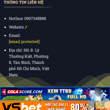
THÔNG TIN LIÊN HỆ
Hotline: 0907345888
Website:
/
Email:
[email protected]
Địa chỉ: 381 Đ. Lý
Thường Kiệt, Phường
8, Tân Bình, Thành
phố Hồ Chí Minh, Việt
Nam
×
×
×
Copyright 2026 ©
nhà cái uy tín