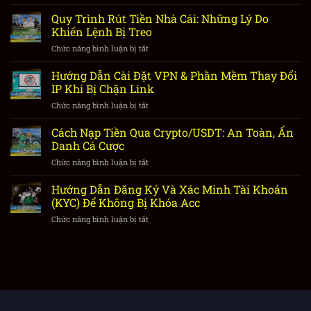
Cách
Liên
Quy Trình Rút Tiền Nhà Cái: Những Lý Do
Hệ
Khiến Lệnh Bị Treo
CSKH
Chức năng bình luận bị tắt
ở
Nhà
Quy
Cái
Trình
Hướng Dẫn Cài Đặt VPN & Phần Mềm Thay Đổi
Hiệu
Rút
Quả
IP Khi Bị Chặn Link
Tiền
Khi
Chức năng bình luận bị tắt
ở
Nhà
Gặp
Hướng
Cái:
Sự
Dẫn
Cách Nạp Tiền Qua Crypto/USDT: An Toàn, Ẩn
Những
Cố
Cài
Lý
Danh Cá Cược
Nạp
Đặt
Do
Rút
Chức năng bình luận bị tắt
ở
VPN
Khiến
Cách
&
Lệnh
Nạp
Hướng Dẫn Đăng Ký Và Xác Minh Tài Khoản
Phần
Bị
Tiền
Mềm
(KYC) Để Không Bị Khóa Acc
Treo
Qua
Thay
Chức năng bình luận bị tắt
ở
Crypto/USDT:
Đổi
Hướng
An
IP
Dẫn
Toàn,
Khi
Đăng
Ẩn
Bị
Ký
Danh
Chặn
Và
Cá
Link
Xác
Cược
Minh