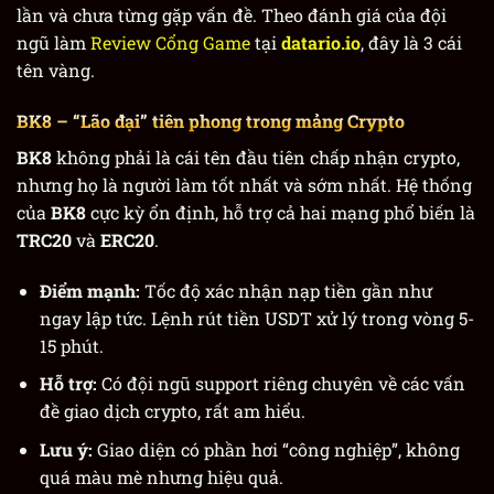
lần và chưa từng gặp vấn đề. Theo đánh giá của đội
ngũ làm
Review Cổng Game
tại
datario.io
, đây là 3 cái
tên vàng.
BK8
– “Lão đại” tiên phong trong mảng Crypto
BK8
không phải là cái tên đầu tiên chấp nhận crypto,
nhưng họ là người làm tốt nhất và sớm nhất. Hệ thống
của
BK8
cực kỳ ổn định, hỗ trợ cả hai mạng phổ biến là
TRC20
và
ERC20
.
Điểm mạnh:
Tốc độ xác nhận nạp tiền gần như
ngay lập tức. Lệnh rút tiền USDT xử lý trong vòng 5-
15 phút.
Hỗ trợ:
Có đội ngũ support riêng chuyên về các vấn
đề giao dịch crypto, rất am hiểu.
Lưu ý:
Giao diện có phần hơi “công nghiệp”, không
quá màu mè nhưng hiệu quả.