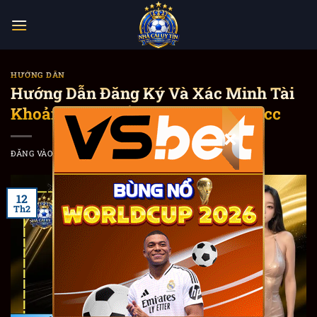
Bỏ
qua
nội
dung
HƯỚNG DẪN
Hướng Dẫn Đăng Ký Và Xác Minh Tài
Khoản (KYC) Để Không Bị Khóa Acc
×
ĐĂNG VÀO
THÁNG 2 12, 2026
BỞI
KHƯU LỤC TRẦM
12
Th2