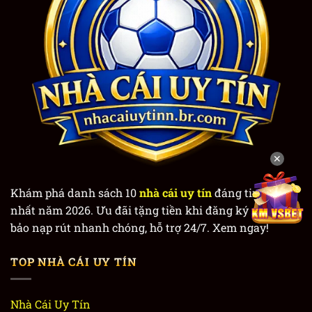
✕
Khám phá danh sách 10
nhà cái uy tín
đáng tin cậy
nhất năm 2026. Ưu đãi tặng tiền khi đăng ký mới. Đảm
bảo nạp rút nhanh chóng, hỗ trợ 24/7. Xem ngay!
TOP NHÀ CÁI UY TÍN
Nhà Cái Uy Tín