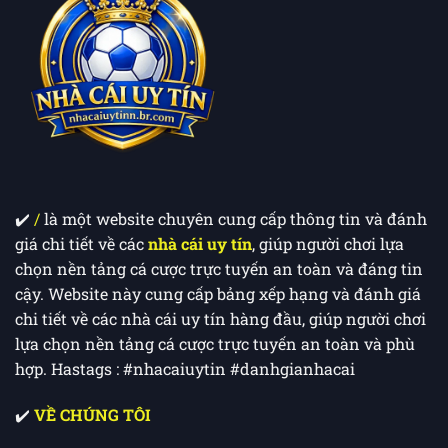
Không
Bị
Khóa
Acc
✔️ ​
/
là một website chuyên cung cấp thông tin và đánh
giá chi tiết về các
nhà cái uy tín
, giúp người chơi lựa
chọn nền tảng cá cược trực tuyến an toàn và đáng tin
cậy. Website này cung cấp bảng xếp hạng và đánh giá
chi tiết về các nhà cái uy tín hàng đầu, giúp người chơi
lựa chọn nền tảng cá cược trực tuyến an toàn và phù
hợp. Hastags : #nhacaiuytin #danhgianhacai
✔️
VỀ CHÚNG TÔI