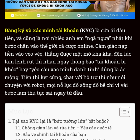
Đăng ký và xác minh tài khoản
(KYC)
là cửa ải đầu
tiên, và cũng là nơi nhiều anh em “ngã ngựa” nhất khi
bước chân vào thế giới cá cược online. Cảm giác nạp
tiền vào vèo vèo, thắng được một mớ kha khá, đến lúc
làm lệnh rút thì nhận ngay thông báo “tài khoản bị
khóa” hay “yêu cầu xác minh danh tính” đúng là ác
mộng. Tiền thì kẹt cứng, chat với hỗ trợ thì như nói
chuyện với robot, mọi nỗ lực đổ sông đổ bể chỉ vì vài
bước làm thủ tục sai ngay từ đầu.
Mục Lục
Tại sao KYC lại là “bức tường lửa” bắt buộc?
Chống gian lận và rửa tiền – Yêu cầu quốc tế
Bảo vệ chính tài khoản của bạn