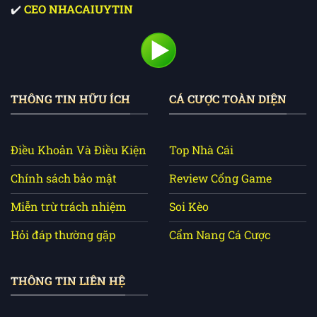
✔️
CEO NHACAIUYTIN
THÔNG TIN HỮU ÍCH
CÁ CƯỢC TOÀN DIỆN
Điều Khoản Và Điều Kiện
Top Nhà Cái
Chính sách bảo mật
Review Cổng Game
Miễn trừ trách nhiệm
Soi Kèo
Hỏi đáp thường gặp
Cẩm Nang Cá Cược
THÔNG TIN LIÊN HỆ