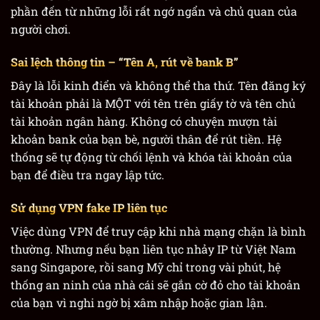
phần đến từ những lỗi rất ngớ ngẩn và chủ quan của
người chơi.
Sai lệch thông tin – “Tên A, rút về bank B”
Đây là lỗi kinh điển và không thể tha thứ. Tên đăng ký
tài khoản phải là MỘT với tên trên giấy tờ và tên chủ
tài khoản ngân hàng. Không có chuyện mượn tài
khoản bank của bạn bè, người thân để rút tiền. Hệ
thống sẽ tự động từ chối lệnh và khóa tài khoản của
bạn để điều tra ngay lập tức.
Sử dụng VPN fake IP liên tục
Việc dùng VPN để truy cập khi nhà mạng chặn là bình
thường. Nhưng nếu bạn liên tục nhảy IP từ Việt Nam
sang Singapore, rồi sang Mỹ chỉ trong vài phút, hệ
thống an ninh của nhà cái sẽ gắn cờ đỏ cho tài khoản
của bạn vì nghi ngờ bị xâm nhập hoặc gian lận.