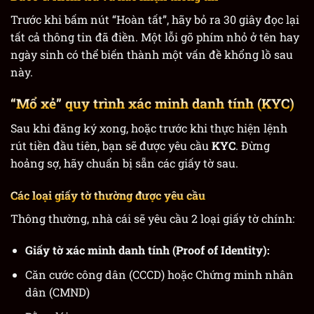
Trước khi bấm nút “Hoàn tất”, hãy bỏ ra 30 giây đọc lại
tất cả thông tin đã điền. Một lỗi gõ phím nhỏ ở tên hay
ngày sinh có thể biến thành một vấn đề khổng lồ sau
này.
“Mổ xẻ” quy trình xác minh danh tính (KYC)
Sau khi đăng ký xong, hoặc trước khi thực hiện lệnh
rút tiền đầu tiên, bạn sẽ được yêu cầu
KYC
. Đừng
hoảng sợ, hãy chuẩn bị sẵn các giấy tờ sau.
Các loại giấy tờ thường được yêu cầu
Thông thường, nhà cái sẽ yêu cầu 2 loại giấy tờ chính:
Giấy tờ xác minh danh tính (Proof of Identity):
Căn cước công dân (CCCD) hoặc Chứng minh nhân
dân (CMND)