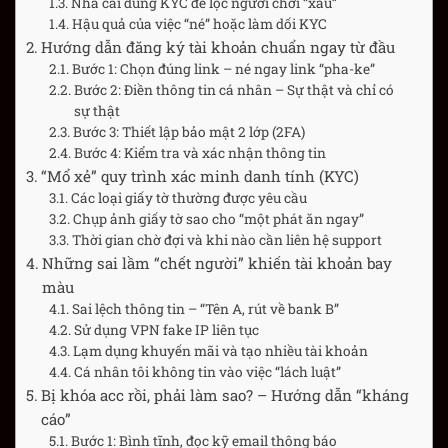
Nhà cái dùng KYC để lọc người chơi “xấu”
Hậu quả của việc “né” hoặc làm dối KYC
Hướng dẫn đăng ký tài khoản chuẩn ngay từ đầu
Bước 1: Chọn đúng link – né ngay link “pha-ke”
Bước 2: Điền thông tin cá nhân – Sự thật và chỉ có
sự thật
Bước 3: Thiết lập bảo mật 2 lớp (2FA)
Bước 4: Kiểm tra và xác nhận thông tin
“Mổ xẻ” quy trình xác minh danh tính (KYC)
Các loại giấy tờ thường được yêu cầu
Chụp ảnh giấy tờ sao cho “một phát ăn ngay”
Thời gian chờ đợi và khi nào cần liên hệ support
Những sai lầm “chết người” khiến tài khoản bay
màu
Sai lệch thông tin – “Tên A, rút về bank B”
Sử dụng VPN fake IP liên tục
Lạm dụng khuyến mãi và tạo nhiều tài khoản
Cá nhân tôi không tin vào việc “lách luật”
Bị khóa acc rồi, phải làm sao? – Hướng dẫn “kháng
cáo”
Bước 1: Bình tĩnh, đọc kỹ email thông báo