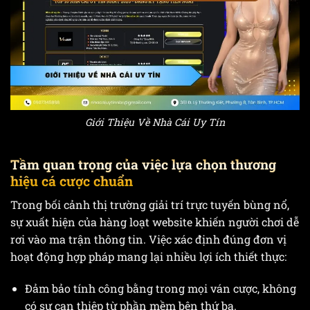
Giới Thiệu Về Nhà Cái Uy Tín
Tầm quan trọng của việc lựa chọn thương
hiệu cá cược chuẩn
Trong bối cảnh thị trường giải trí trực tuyến bùng nổ,
sự xuất hiện của hàng loạt website khiến người chơi dễ
rơi vào ma trận thông tin. Việc xác định đúng đơn vị
hoạt động hợp pháp mang lại nhiều lợi ích thiết thực:
Đảm bảo tính công bằng trong mọi ván cược, không
có sự can thiệp từ phần mềm bên thứ ba.