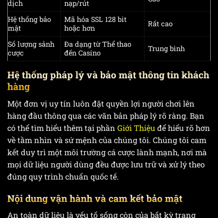
dịch
nạp/rút
Hệ thống bảo
Mã hóa SSL 128 bit
Rất cao
mật
hoặc hơn
Số lượng sảnh
Đa dạng từ Thể thao
Trung bình
cược
đến Casino
Hệ thống pháp lý và bảo mật thông tin khách
hàng
Một đơn vị uy tín luôn đặt quyền lợi người chơi lên
hàng đầu thông qua các văn bản pháp lý rõ ràng. Bạn
có thể tìm hiểu thêm tại phần
Giới Thiệu
để hiểu rõ hơn
về tầm nhìn và sứ mệnh của chúng tôi. Chúng tôi cam
kết duy trì một môi trường cá cược lành mạnh, nơi mà
mọi dữ liệu người dùng đều được lưu trữ và xử lý theo
đúng quy trình chuẩn quốc tế.
Nội dung vận hành và cam kết bảo mật
An toàn dữ liệu là yếu tố sống còn của bất kỳ trang