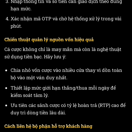
Nhập thông tin và số tiền cần giao dịch theo đúng
hạn mức.
Xác nhận mã OTP và chờ hệ thống xử lý trong vài
phút.
Chiến thuật quản lý nguồn vốn hiệu quả
Cá cược không chỉ là may mắn mà còn là nghệ thuật
sử dụng tiền bạc. Hãy lưu ý:
Chia nhỏ vốn cược vào nhiều cửa thay vì dồn toàn
bộ vào một ván duy nhất.
Thiết lập mức giới hạn thắng/thua mỗi ngày để
kiểm soát tâm lý.
Ưu tiên các sảnh cược có tỷ lệ hoàn trả (RTP) cao để
duy trì dòng tiền lâu dài.
Cách liên hệ bộ phận hỗ trợ khách hàng