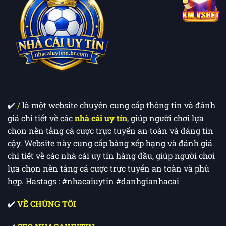
✔️ ​
/
là một website chuyên cung cấp thông tin và đánh
giá chi tiết về các
nhà cái uy tín
, giúp người chơi lựa
chọn nền tảng cá cược trực tuyến an toàn và đáng tin
cậy. Website này cung cấp bảng xếp hạng và đánh giá
chi tiết về các nhà cái uy tín hàng đầu, giúp người chơi
lựa chọn nền tảng cá cược trực tuyến an toàn và phù
hợp. Hastags : #nhacaiuytin #danhgianhacai
✔️
VỀ CHÚNG TÔI