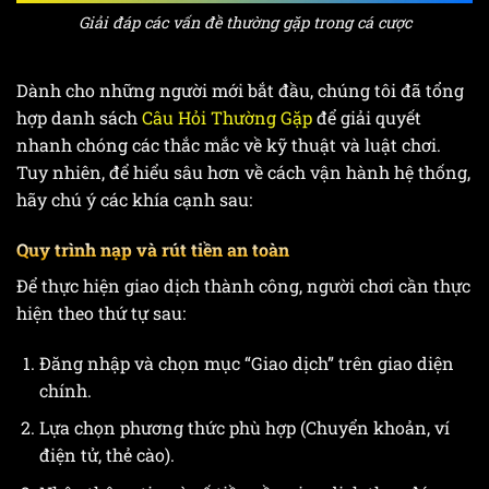
Giải đáp các vấn đề thường gặp trong cá cược
Dành cho những người mới bắt đầu, chúng tôi đã tổng
hợp danh sách
Câu Hỏi Thường Gặp
để giải quyết
nhanh chóng các thắc mắc về kỹ thuật và luật chơi.
Tuy nhiên, để hiểu sâu hơn về cách vận hành hệ thống,
hãy chú ý các khía cạnh sau:
Quy trình nạp và rút tiền an toàn
Để thực hiện giao dịch thành công, người chơi cần thực
hiện theo thứ tự sau:
Đăng nhập và chọn mục “Giao dịch” trên giao diện
chính.
Lựa chọn phương thức phù hợp (Chuyển khoản, ví
điện tử, thẻ cào).