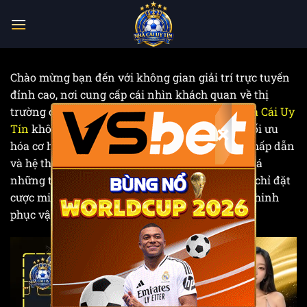
Bỏ
qua
nội
dung
Chào mừng bạn đến với không gian giải trí trực tuyến
đỉnh cao, nơi cung cấp cái nhìn khách quan về thị
trường cá cược hiện nay. Việc lựa chọn một
Nhà Cái Uy
×
Tín
không chỉ giúp bảo vệ nguồn vốn mà còn tối ưu
hóa cơ hội chiến thắng thông qua các tỷ lệ kèo hấp dẫn
và hệ thống bảo mật tối tân. Hãy cùng khám phá
những tiêu chí đánh giá khắt khe để tìm ra địa chỉ đặt
cược minh bạch, an toàn nhất cho hành trình chinh
phục vận may của bạn.