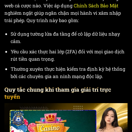
web cá cược nào. Việc áp dụng
Chính Sách Bảo Mật
nghiêm ngặt giúp ngăn chặn mọi hành vi xâm nhập
trái phép. Quy trình này bao gồm:
Sử dụng tường lửa đa tầng để cô lập dữ liệu nhạy
cảm.
Yêu cầu xác thực hai lớp (2FA) đối với mọi giao dịch
rút tiền quan trọng.
Thường xuyên thực hiện kiểm tra định kỳ hệ thống
bởi các chuyên gia an ninh mạng độc lập.
Quy tắc chung khi tham gia giải trí trực
tuyến