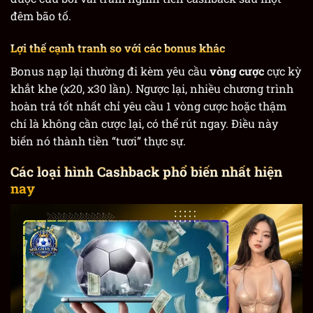
đêm bão tố.
Lợi thế cạnh tranh so với các bonus khác
Bonus nạp lại thường đi kèm yêu cầu
vòng cược
cực kỳ
khắt khe (x20, x30 lần). Ngược lại, nhiều chương trình
hoàn trả tốt nhất chỉ yêu cầu 1 vòng cược hoặc thậm
chí là không cần cược lại, có thể rút ngay. Điều này
biến nó thành tiền “tươi” thực sự.
Các loại hình Cashback phổ biến nhất hiện
nay