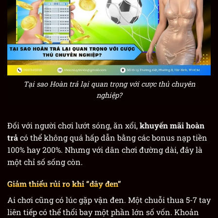
Tại sao Hoàn trả lại quan trọng với cược thủ chuyên
nghiệp?
Đối với người chơi lướt sóng, ăn xổi,
khuyến mãi hoàn
trả
có thể không quá hấp dẫn bằng các bonus nạp tiền
100% hay 200%. Nhưng với dân chơi đường dài, đây là
một chỉ số sống còn.
Giảm thiểu rủi ro khi “dây đen”
Ai chơi cũng có lúc gặp vận đen. Một chuỗi thua 5-7 tay
liên tiếp có thể thổi bay một phần lớn số vốn. Khoản