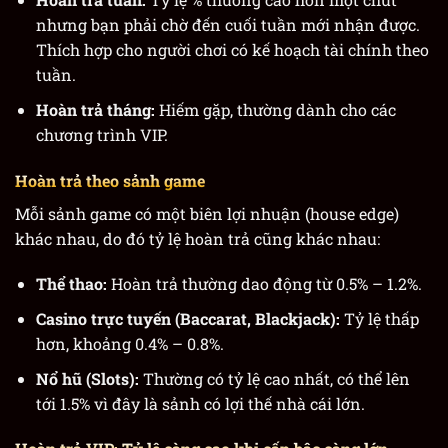
nhưng bạn phải chờ đến cuối tuần mới nhận được.
Thích hợp cho người chơi có kế hoạch tài chính theo
tuần.
Hoàn trả tháng:
Hiếm gặp, thường dành cho các
chương trình VIP.
Hoàn trả theo sảnh game
Mỗi sảnh game có một biên lợi nhuận (house edge)
khác nhau, do đó tỷ lệ hoàn trả cũng khác nhau:
Thể thao:
Hoàn trả thường dao động từ 0.5% – 1.2%.
Casino trực tuyến (Baccarat, Blackjack):
Tỷ lệ thấp
hơn, khoảng 0.4% – 0.8%.
Nổ hũ (Slots):
Thường có tỷ lệ cao nhất, có thể lên
tới 1.5% vì đây là sảnh có lợi thế nhà cái lớn.