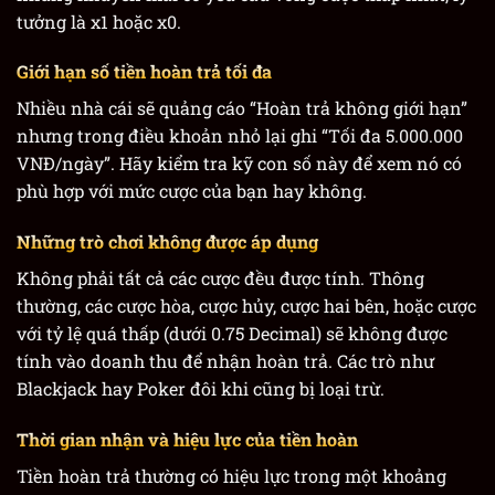
tưởng là x1 hoặc x0.
Giới hạn số tiền hoàn trả tối đa
Nhiều nhà cái sẽ quảng cáo “Hoàn trả không giới hạn”
nhưng trong điều khoản nhỏ lại ghi “Tối đa 5.000.000
VNĐ/ngày”. Hãy kiểm tra kỹ con số này để xem nó có
phù hợp với mức cược của bạn hay không.
Những trò chơi không được áp dụng
Không phải tất cả các cược đều được tính. Thông
thường, các cược hòa, cược hủy, cược hai bên, hoặc cược
với tỷ lệ quá thấp (dưới 0.75 Decimal) sẽ không được
tính vào doanh thu để nhận hoàn trả. Các trò như
Blackjack hay Poker đôi khi cũng bị loại trừ.
Thời gian nhận và hiệu lực của tiền hoàn
Tiền hoàn trả thường có hiệu lực trong một khoảng