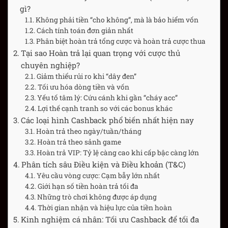
gì?
Không phải tiền “cho không”, mà là bảo hiểm vốn
Cách tính toán đơn giản nhất
Phân biệt hoàn trả tổng cược và hoàn trả cược thua
Tại sao Hoàn trả lại quan trọng với cược thủ
chuyên nghiệp?
Giảm thiểu rủi ro khi “dây đen”
Tối ưu hóa dòng tiền và vốn
Yếu tố tâm lý: Cứu cánh khi gần “cháy acc”
Lợi thế cạnh tranh so với các bonus khác
Các loại hình Cashback phổ biến nhất hiện nay
Hoàn trả theo ngày/tuần/tháng
Hoàn trả theo sảnh game
Hoàn trả VIP: Tỷ lệ càng cao khi cấp bậc càng lớn
Phân tích sâu Điều kiện và Điều khoản (T&C)
Yêu cầu vòng cược: Cạm bẫy lớn nhất
Giới hạn số tiền hoàn trả tối đa
Những trò chơi không được áp dụng
Thời gian nhận và hiệu lực của tiền hoàn
Kinh nghiệm cá nhân: Tối ưu Cashback để tối đa