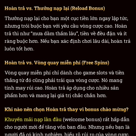
Hoàn trả vs. Thưởng nạp lại (Reload Bonus)
Thưởng nạp lại cho bạn một cục tiền lớn ngay lập tức,
nhưng trói buộc bạn với yêu cầu vòng cược cao. Hoàn
trả thì như “mưa dầm thấm lâu”, tiền về đều đặn và ít
ràng buộc hơn. Nếu bạn xác định chơi lâu dài, hoàn trả
luôn tốt hơn.
Hoàn trả vs. Vòng quay miễn phí (Free Spins)
Vòng quay miễn phí chỉ dành cho game slots và tiền
thắng từ đó cũng phải trải qua vòng cược. Nó mang
tính may rủi cao. Hoàn trả áp dụng cho nhiều sản
phẩm hơn và mang lại giá trị chắc chắn hơn.
Khi nào nên chọn Hoàn trả thay vì bonus chào mừng?
Khuyến mãi nạp lần đầu
(welcome bonus) rất hấp dẫn
cho người mới để tăng vốn ban đầu. Nhưng nếu bạn là
người đã có kinh nghiệm, hiểu rõ rủi ro của vòng cược,