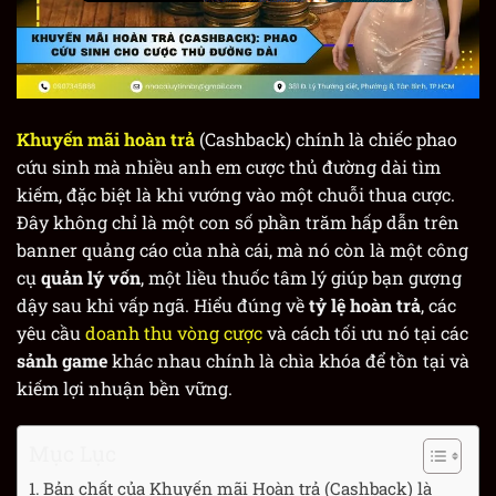
Khuyến mãi hoàn trả
(Cashback) chính là chiếc phao
cứu sinh mà nhiều anh em cược thủ đường dài tìm
kiếm, đặc biệt là khi vướng vào một chuỗi thua cược.
Đây không chỉ là một con số phần trăm hấp dẫn trên
banner quảng cáo của nhà cái, mà nó còn là một công
cụ
quản lý vốn
, một liều thuốc tâm lý giúp bạn gượng
dậy sau khi vấp ngã. Hiểu đúng về
tỷ lệ hoàn trả
, các
yêu cầu
doanh thu vòng cược
và cách tối ưu nó tại các
sảnh game
khác nhau chính là chìa khóa để tồn tại và
kiếm lợi nhuận bền vững.
Mục Lục
Bản chất của Khuyến mãi Hoàn trả (Cashback) là