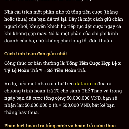
Nhà cái trích một phần nhỏ từ tổng tiền cược (thắng
hoặc thua) của bạn để trả lại. Đây là một cách giữ chân
người chơi, khuyến khích họ tiếp tục đặt cược ngay cả
khi không gặp may. Nó là một phần của chi phí kinh
doanh của họ, chứ không phải lòng tốt đơn thuần.
Cách tính toán đơn giản nhất
Công thức cơ bản thường là:
Tổng Tiền Cược Hợp Lệ x
Tỷ Lệ Hoàn Trả % = Số Tiền Hoàn Trả
.
Ví dụ, nếu một nhà cái như trên
datario.io
đưa ra
chương trình hoàn trả 1% cho sảnh Thể Thao và trong
ngày bạn đã cược tổng cộng 50.000.000 VNĐ, bạn sẽ
nhận lại: 50.000.000 x 1% = 500.000 VNĐ, bất kể bạn
thắng hay thua.
Phân biệt hoàn trả tổng cược và hoàn trả cược thua