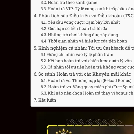
Hoàn trả theo sảnh game
Hoàn trả VIP: Tỷ lệ càng cao khi cấp bậc càn
Phân tích sâu Điều kiện và Điều khoản (T&C
Yêu cầu vòng cược: Cạm bẫy lớn nhất
Giới hạn số tiền hoàn trả tối đa
Những trò chơi không được áp dụng
Thời gian nhận và hiệu lực của tiền hoàn
Kinh nghiệm cá nhân: Tối ưu Cashback để tố
Đừng chỉ nhìn vào tỷ lệ phần trăm
Kết hợp hoàn trả với chiến lược quản lý vốn
Cá nhân tôi ưu tiên hoàn trả không vòng cư
So sánh Hoàn trả với các Khuyến mãi khác
Hoàn trả vs. Thưởng nạp lại (Reload Bonus)
Hoàn trả vs. Vòng quay miễn phí (Free Spins
Khi nào nên chọn Hoàn trả thay vì bonus c
Kết luận