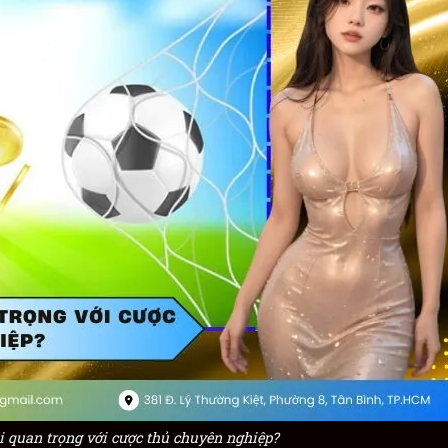
ại quan trọng với cược thủ chuyên nghiệp?