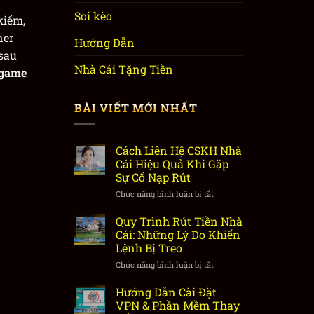
Soi kèo
kiếm,
ner
Hướng Dẫn
 sau
Nhà Cái Tặng Tiền
 game
BÀI VIẾT MỚI NHẤT
Cách Liên Hệ CSKH Nhà
Cái Hiệu Quả Khi Gặp
Sự Cố Nạp Rút
Chức năng bình luận bị tắt
ở
Cách
Liên
Quy Trình Rút Tiền Nhà
Hệ
Cái: Những Lý Do Khiến
CSKH
Lệnh Bị Treo
Nhà
Chức năng bình luận bị tắt
ở
Cái
Quy
Hiệu
Trình
Quả
Hướng Dẫn Cài Đặt
Rút
Khi
VPN & Phần Mềm Thay
Tiền
Gặp