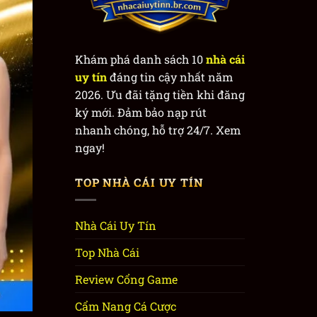
Khám phá danh sách 10
nhà cái
uy tín
đáng tin cậy nhất năm
2026. Ưu đãi tặng tiền khi đăng
ký mới. Đảm bảo nạp rút
nhanh chóng, hỗ trợ 24/7. Xem
ngay!
TOP NHÀ CÁI UY TÍN
Nhà Cái Uy Tín
Top Nhà Cái
Review Cổng Game
Cẩm Nang Cá Cược