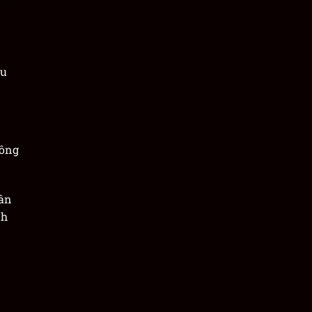
ểu
hông
hân
nh