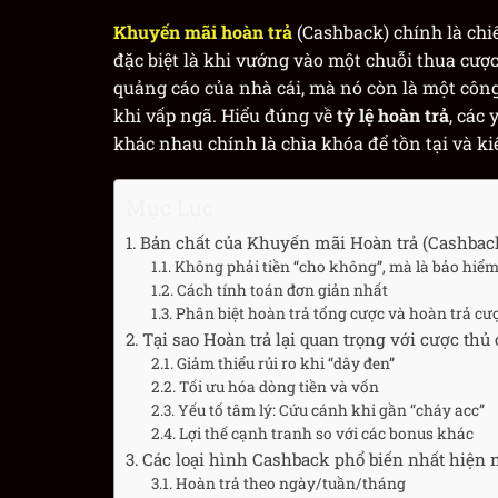
Khuyến mãi hoàn trả
(Cashback) chính là chi
đặc biệt là khi vướng vào một chuỗi thua cượ
quảng cáo của nhà cái, mà nó còn là một côn
khi vấp ngã. Hiểu đúng về
tỷ lệ hoàn trả
, các
khác nhau chính là chìa khóa để tồn tại và k
Mục Lục
Bản chất của Khuyến mãi Hoàn trả (Cashback
Không phải tiền “cho không”, mà là bảo hiể
Cách tính toán đơn giản nhất
Phân biệt hoàn trả tổng cược và hoàn trả cư
Tại sao Hoàn trả lại quan trọng với cược th
Giảm thiểu rủi ro khi “dây đen”
Tối ưu hóa dòng tiền và vốn
Yếu tố tâm lý: Cứu cánh khi gần “cháy acc”
Lợi thế cạnh tranh so với các bonus khác
Các loại hình Cashback phổ biến nhất hiện 
Hoàn trả theo ngày/tuần/tháng