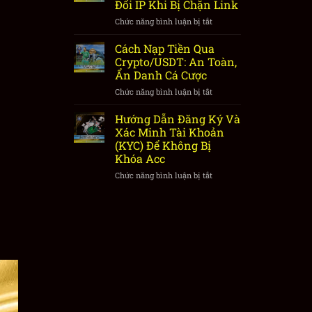
Đổi IP Khi Bị Chặn Link
Nhà
Sự
Chức năng bình luận bị tắt
ở
Cái:
Cố
Hướng
Những
Nạp
Dẫn
Lý
Cách Nạp Tiền Qua
Rút
Cài
Do
Crypto/USDT: An Toàn,
Đặt
Khiến
Ẩn Danh Cá Cược
VPN
Lệnh
Chức năng bình luận bị tắt
ở
&
Bị
Cách
Phần
Treo
Nạp
Mềm
Hướng Dẫn Đăng Ký Và
Tiền
Thay
Xác Minh Tài Khoản
Qua
Đổi
(KYC) Để Không Bị
Crypto/USDT:
IP
Khóa Acc
An
Khi
Toàn,
Chức năng bình luận bị tắt
Bị
ở
Ẩn
Chặn
Hướng
Danh
Link
Dẫn
Cá
Đăng
Cược
Ký
Và
Xác
Minh
Tài
Khoản
(KYC)
Để