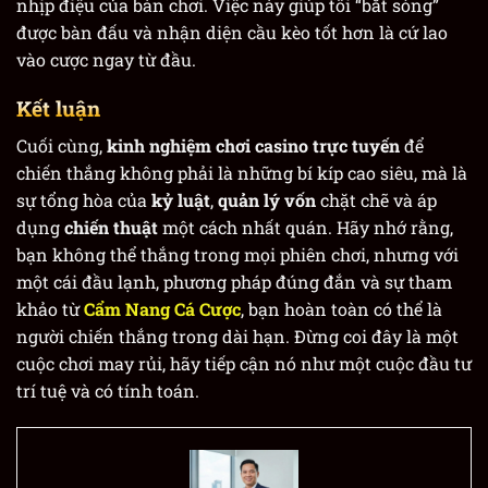
nhịp điệu của bàn chơi. Việc này giúp tôi “bắt sóng”
được bàn đấu và nhận diện cầu kèo tốt hơn là cứ lao
vào cược ngay từ đầu.
Kết luận
Cuối cùng,
kinh nghiệm chơi casino trực tuyến
để
chiến thắng không phải là những bí kíp cao siêu, mà là
sự tổng hòa của
kỷ luật
,
quản lý vốn
chặt chẽ và áp
dụng
chiến thuật
một cách nhất quán. Hãy nhớ rằng,
bạn không thể thắng trong mọi phiên chơi, nhưng với
một cái đầu lạnh, phương pháp đúng đắn và sự tham
khảo từ
Cẩm Nang Cá Cược
, bạn hoàn toàn có thể là
người chiến thắng trong dài hạn. Đừng coi đây là một
cuộc chơi may rủi, hãy tiếp cận nó như một cuộc đầu tư
trí tuệ và có tính toán.