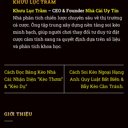
KHƯU LỤC TRẦM
Khưu Lục Trầm
– CEO & Founder
Nhà Cái Uy Tín
Nhà phân tích chiến lược chuyên sâu về thị trường
cá cược. Ông tập trung xây dựng nền tảng soi kèo
minh bạch, giúp người chơi thay đổi tư duy từ đặt
cược cảm tính sang ra quyết định dựa trên số liệu
và phân tích khoa học.
Cách Đọc Bảng Kèo Nhà
Cách Soi Kèo Ngoại Hạng
Cái: Nhận Diện “Kèo Thơm”
Anh: Quy Luật Bất Biến &
& “Kèo Dụ”
Bẫy Kèo Cần Tránh.
GIỚI THIỆU