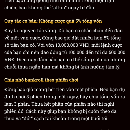
Tiền bạc cũng giống như binh lính trong một trận
chiến, bạn không thể “all-in” ngay từ đầu.
Quy tắc cơ bản: Không cược quá 5% tổng vốn
Đây là nguyên tắc vàng. Dù bạn có chắc chắn đến đâu
về một ván cược, đừng bao giờ đặt nhiều hơn 5% tổng
số tiền bạn có. Với vốn 10.000.000 VNĐ, mỗi lệnh cược
của bạn chỉ nên dao động từ 100.000 đến tối đa 500.000
VNĐ. Điều này đảm bảo bạn có thể sống sót qua những
chuỗi thua ngắn hạn mà không bị ảnh hưởng tâm lý.
Chia nhỏ bankroll theo phiên chơi
Đừng bao giờ mang hết tiền vào một phiên. Nếu bạn dự
định chơi 3 phiên trong một ngày, hãy chia tổng vốn ra
làm 3 phần. Thua hết phần của phiên nào thì nghỉ
phiên đó. Cách này giúp bạn không bị cuốn theo đà
thua và “đốt” sạch tài khoản trong một buổi tối.