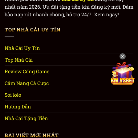
nhất năm 2026. Ưu đãi tặng tiền khi đăng ký mới. Đảm
bảo nạp rút nhanh chóng, hỗ trợ 24/7. Xem ngay!
TOP NHÀ CÁI UY TÍN
Nhà Cái Uy Tín
✕
Top Nhà Cái
Review Cổng Game
Cẩm Nang Cá Cược
Soi kèo
Hướng Dẫn
Nhà Cái Tặng Tiền
BÀI VIẾT MỚI NHẤT