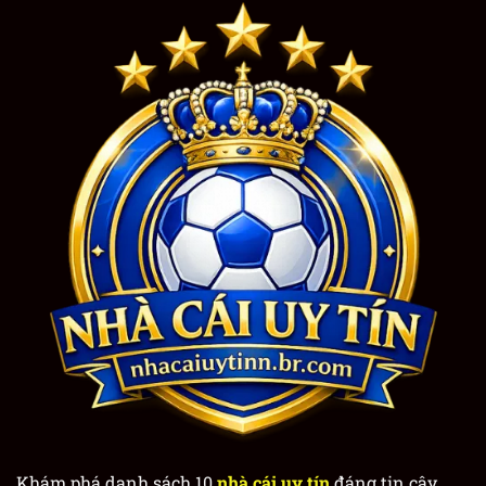
Khám phá danh sách 10
nhà cái uy tín
đáng tin cậy