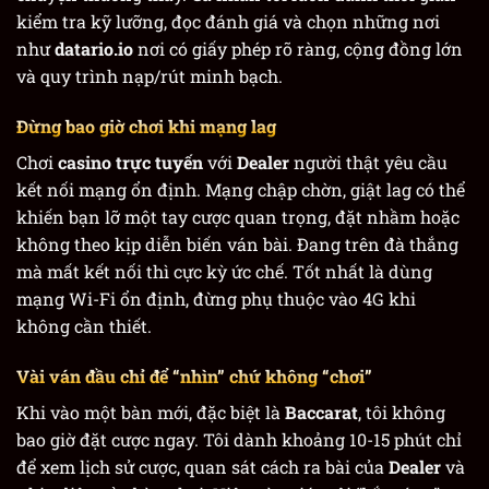
kiểm tra kỹ lưỡng, đọc đánh giá và chọn những nơi
như
datario.io
nơi có giấy phép rõ ràng, cộng đồng lớn
và quy trình nạp/rút minh bạch.
Đừng bao giờ chơi khi mạng lag
Chơi
casino trực tuyến
với
Dealer
người thật yêu cầu
kết nối mạng ổn định. Mạng chập chờn, giật lag có thể
khiến bạn lỡ một tay cược quan trọng, đặt nhầm hoặc
không theo kịp diễn biến ván bài. Đang trên đà thắng
mà mất kết nối thì cực kỳ ức chế. Tốt nhất là dùng
mạng Wi-Fi ổn định, đừng phụ thuộc vào 4G khi
không cần thiết.
Vài ván đầu chỉ để “nhìn” chứ không “chơi”
Khi vào một bàn mới, đặc biệt là
Baccarat
, tôi không
bao giờ đặt cược ngay. Tôi dành khoảng 10-15 phút chỉ
để xem lịch sử cược, quan sát cách ra bài của
Dealer
và