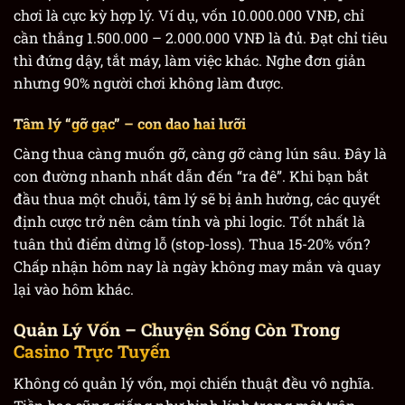
chơi là cực kỳ hợp lý. Ví dụ, vốn 10.000.000 VNĐ, chỉ
cần thắng 1.500.000 – 2.000.000 VNĐ là đủ. Đạt chỉ tiêu
thì đứng dậy, tắt máy, làm việc khác. Nghe đơn giản
nhưng 90% người chơi không làm được.
Tâm lý “gỡ gạc” – con dao hai lưỡi
Càng thua càng muốn gỡ, càng gỡ càng lún sâu. Đây là
con đường nhanh nhất dẫn đến “ra đê”. Khi bạn bắt
đầu thua một chuỗi, tâm lý sẽ bị ảnh hưởng, các quyết
định cược trở nên cảm tính và phi logic. Tốt nhất là
tuân thủ điểm dừng lỗ (stop-loss). Thua 15-20% vốn?
Chấp nhận hôm nay là ngày không may mắn và quay
lại vào hôm khác.
Quản Lý Vốn – Chuyện Sống Còn Trong
Casino Trực Tuyến
Không có quản lý vốn, mọi chiến thuật đều vô nghĩa.