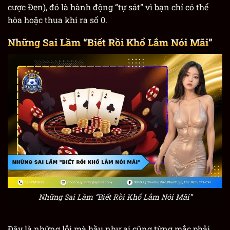
cược Đen), đó là hành động “tự sát” vì bạn chỉ có thể
hòa hoặc thua khi ra số 0.
Những Sai Lầm “Biết Rồi Khổ Lắm Nói Mãi”
Những Sai Lầm “Biết Rồi Khổ Lắm Nói Mãi”
Đây là những lỗi mà hầu như ai cũng từng mắc phải,