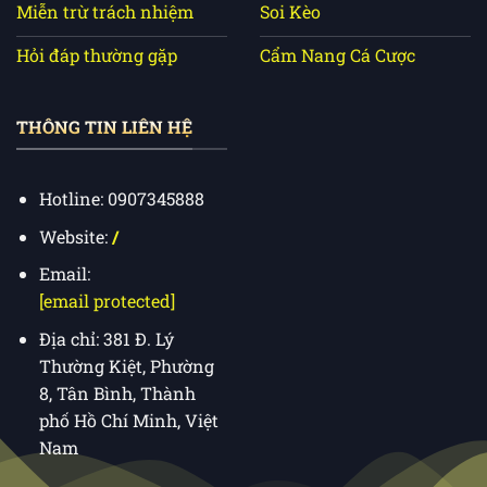
Miễn trừ trách nhiệm
Soi Kèo
Hỏi đáp thường gặp
Cẩm Nang Cá Cược
THÔNG TIN LIÊN HỆ
Hotline: 0907345888
Website:
/
Email:
[email protected]
Địa chỉ: 381 Đ. Lý
Thường Kiệt, Phường
8, Tân Bình, Thành
phố Hồ Chí Minh, Việt
Nam