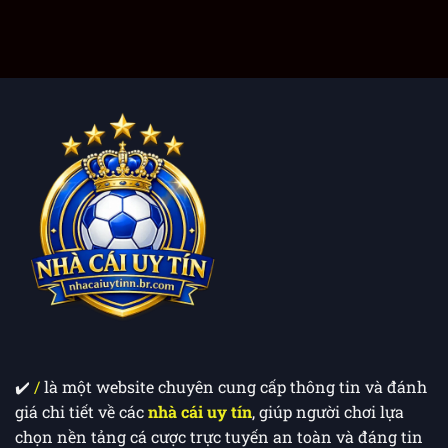
Dẫn
Toàn,
Khi
Đăng
Ẩn
Bị
Ký
Danh
Chặn
Và
Cá
Link
Xác
Cược
Minh
Tài
Khoản
(KYC)
Để
Không
Bị
Khóa
Acc
✔️ ​
/
là một website chuyên cung cấp thông tin và đánh
giá chi tiết về các
nhà cái uy tín
, giúp người chơi lựa
chọn nền tảng cá cược trực tuyến an toàn và đáng tin