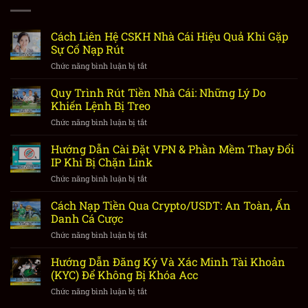
Cách Liên Hệ CSKH Nhà Cái Hiệu Quả Khi Gặp
Sự Cố Nạp Rút
Chức năng bình luận bị tắt
ở
Cách
Liên
Quy Trình Rút Tiền Nhà Cái: Những Lý Do
Hệ
Khiến Lệnh Bị Treo
CSKH
Chức năng bình luận bị tắt
ở
Nhà
Quy
Cái
Trình
Hướng Dẫn Cài Đặt VPN & Phần Mềm Thay Đổi
Hiệu
Rút
Quả
IP Khi Bị Chặn Link
Tiền
Khi
Chức năng bình luận bị tắt
ở
Nhà
Gặp
Hướng
Cái:
Sự
Dẫn
Cách Nạp Tiền Qua Crypto/USDT: An Toàn, Ẩn
Những
Cố
Cài
Lý
Danh Cá Cược
Nạp
Đặt
Do
Rút
Chức năng bình luận bị tắt
ở
VPN
Khiến
Cách
&
Lệnh
Nạp
Hướng Dẫn Đăng Ký Và Xác Minh Tài Khoản
Phần
Bị
Tiền
Mềm
(KYC) Để Không Bị Khóa Acc
Treo
Qua
Thay
Chức năng bình luận bị tắt
ở
Crypto/USDT:
Đổi
Hướng
An
IP