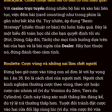
Với
casino trực tuyến
dùng nhiều bộ bài và xào bài liên
tục, việc đếm bài (card counting) như trong phim là
gần như bất khả thi. Tuy nhiên, áp dụng “Basic
Strategy” (chiến thuật cơ bản) thì luôn hiệu quả. Đây là
một biểu đồ toán học chỉ cho bạn quyết định tối ưu
(Rút, Dừng, Gấp đôi, Tách) cho mọi tình huống dựa trên
bài của bạn và lá bài ngửa của
Dealer
. Hãy học thuộc
nó, đừng đánh theo cảm tính.
Roulette: Cược vùng và những sai lầm chết người
Đừng bao giờ cược vào từng con số đơn lẻ với hy vọng
ăn 1 ăn 35. Đó là cách chơi của người mới. Người chơi
kinh nghiệm thường cược theo vùng, theo cột hoặc
cược các nhóm số (ví dụ: Voisins du Zéro, Tiers du
Cylindre). Cách này tăng xác suất thắng lên đáng kể,
dù tỷ lệ trả thưởng thấp hơn. Tuyệt đối tránh đặt cược
vào hai cửa đối lập cùng lúc (ví dụ: vừa cược Đỏ vừa