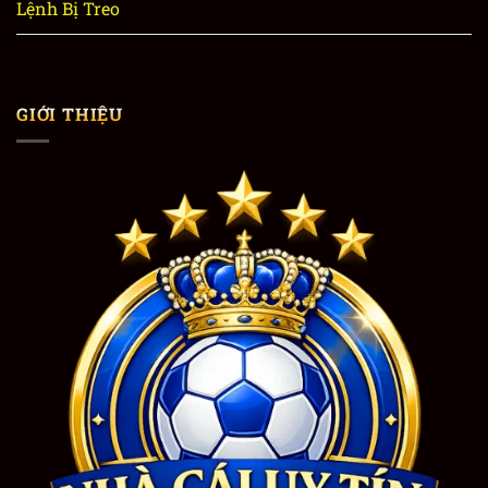
Lệnh Bị Treo
GIỚI THIỆU