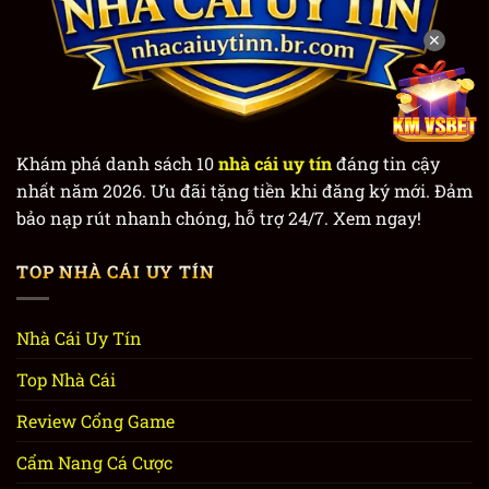
✕
Khám phá danh sách 10
nhà cái uy tín
đáng tin cậy
nhất năm 2026. Ưu đãi tặng tiền khi đăng ký mới. Đảm
bảo nạp rút nhanh chóng, hỗ trợ 24/7. Xem ngay!
TOP NHÀ CÁI UY TÍN
Nhà Cái Uy Tín
Top Nhà Cái
Review Cổng Game
Cẩm Nang Cá Cược