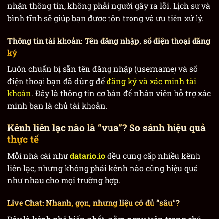
nhận thông tin, không phải người gây ra lỗi. Lịch sự và
bình tĩnh sẽ giúp bạn được tôn trọng và ưu tiên xử lý.
Thông tin tài khoản: Tên đăng nhập, số điện thoại đăng
ký
Luôn chuẩn bị sẵn tên đăng nhập (username) và số
điện thoại bạn đã dùng để
đăng ký và xác minh tài
khoản
. Đây là thông tin cơ bản để nhân viên hỗ trợ xác
minh bạn là chủ tài khoản.
Kênh liên lạc nào là “vua”? So sánh hiệu quả
thực tế
Mỗi nhà cái như
datario.io
đều cung cấp nhiều kênh
liên lạc, nhưng không phải kênh nào cũng hiệu quả
như nhau cho mọi trường hợp.
Live Chat: Nhanh, gọn, nhưng liệu có đủ “sâu”?
Đây là kênh phổ biến nhất, nằm ngay trên trang chủ.