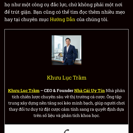
họ như một công cụ đắc lực, chứ không phải một nơi
để trút giận. Bạn cũng có thể tìm đọc thêm nhiều mẹo
hay tại chuyên mục
Hướng Dẫn
của chúng tôi.
Khưu Lục Trầm
Khưu Lục Trầm
– CEO & Founder
Nhà Cái Uy Tín
Nhà phân
tích chiến lược chuyên sâu về thị trường cá cược. Ông tập
trung xây dựng nền tảng soi kèo minh bạch, giúp người chơi
thay đổi tư duy từ đặt cược cảm tính sang ra quyết định dựa
trên số liệu và phân tích khoa học.