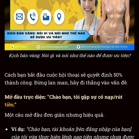
Kịch bản vàng: Nói gì và nói như thế nào để được ưu tiên?
Cách bạn bắt đầu cuộc hội thoại sẽ quyết định 50%
thành công. Đừng lan man, hãy đi thẳng vào vấn đề.
Mở đầu trực diện: “Chào bạn, tôi gặp sự cố nạp/rút
tiền.”
Một câu mở đầu đơn giản nhưng hiệu quả.
Ví dụ:
“Chào bạn, tài khoản [tên đăng nhập của bạn]
của tôi vừa thực hiện lệnh nạp tiền nhưng chưa được