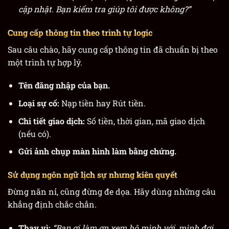
cập nhật. Bạn kiểm tra giúp tôi được không?”
Cung cấp thông tin theo trình tự logic
Sau câu chào, hãy cung cấp thông tin đã chuẩn bị theo
một trình tự hợp lý.
Tên đăng nhập của bạn.
Loại sự cố:
Nạp tiền hay Rút tiền.
Chi tiết giao dịch:
Số tiền, thời gian, mã giao dịch
(nếu có).
Gửi ảnh chụp màn hình làm bằng chứng.
Sử dụng ngôn ngữ lịch sự nhưng kiên quyết
Đừng năn nỉ, cũng đừng đe dọa. Hãy dùng những câu
khẳng định chắc chắn.
Thay vì:
“Bạn ơi làm ơn xem hộ mình với, mình đợi