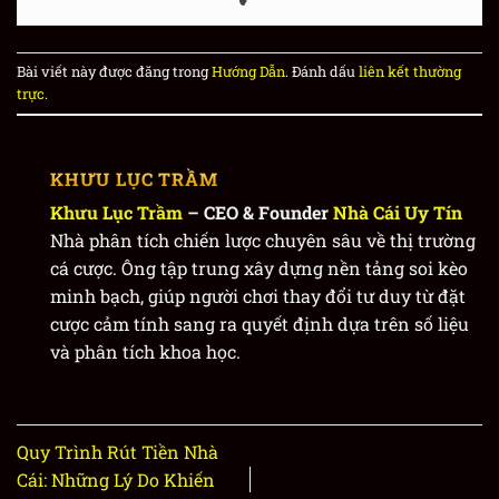
Bài viết này được đăng trong
Hướng Dẫn
. Đánh dấu
liên kết thường
trực
.
KHƯU LỤC TRẦM
Khưu Lục Trầm
– CEO & Founder
Nhà Cái Uy Tín
Nhà phân tích chiến lược chuyên sâu về thị trường
cá cược. Ông tập trung xây dựng nền tảng soi kèo
minh bạch, giúp người chơi thay đổi tư duy từ đặt
cược cảm tính sang ra quyết định dựa trên số liệu
và phân tích khoa học.
Quy Trình Rút Tiền Nhà
Cái: Những Lý Do Khiến