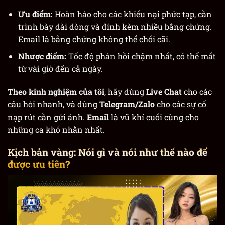
Ưu điểm:
Hoàn hảo cho các khiếu nại phức tạp, cần
trình bày dài dòng và đính kèm nhiều bằng chứng.
Email là bằng chứng không thể chối cãi.
Nhược điểm:
Tốc độ phản hồi chậm nhất, có thể mất
từ vài giờ đến cả ngày.
Theo kinh nghiệm của tôi
, hãy dùng
Live Chat
cho các
câu hỏi nhanh, và dùng
Telegram/Zalo
cho các sự cố
nạp rút cần gửi ảnh.
Email
là vũ khí cuối cùng cho
những ca khó nhằn nhất.
Kịch bản vàng: Nói gì và nói như thế nào để
được ưu tiên?