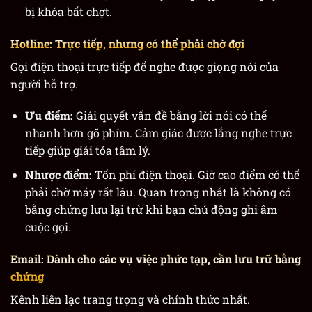
bị khóa bất chợt.
Hotline: Trực tiếp, nhưng có thể phải chờ đợi
Gọi điện thoại trực tiếp để nghe được giọng nói của
người hỗ trợ.
Ưu điểm:
Giải quyết vấn đề bằng lời nói có thể
nhanh hơn gõ phím. Cảm giác được lắng nghe trực
tiếp giúp giải tỏa tâm lý.
Nhược điểm:
Tốn phí điện thoại. Giờ cao điểm có thể
phải chờ máy rất lâu. Quan trọng nhất là không có
bằng chứng lưu lại trừ khi bạn chủ động ghi âm
cuộc gọi.
Email: Dành cho các vụ việc phức tạp, cần lưu trữ bằng
chứng
Kênh liên lạc trang trọng và chính thức nhất.