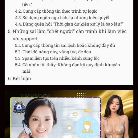
tiền.”
Cung cấp thông tin theo trình tự logic
Sử dụng ngôn ngữ lịch sự nhưng kiên quyết
Đừng quên hỏi “Thời gian dự kiến xử lý là bao lâu?”
Những sai lầm “chết người” cần tránh khi làm việc
với support
Cung cấp thông tin sai lệch hoặc không đầy đủ
Thái độ nóng nảy, văng tục, đe dọa
Spam liên tục trên nhiều kênh cùng lúc
Cá nhân tôi thấy: Không đọc kỹ quy định khuyến
mãi
Kết luận