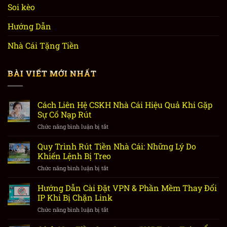
Soi kèo
Hướng Dẫn
Nhà Cái Tặng Tiền
BÀI VIẾT MỚI NHẤT
Cách Liên Hệ CSKH Nhà Cái Hiệu Quả Khi Gặp
Sự Cố Nạp Rút
Chức năng bình luận bị tắt
ở
Cách
Liên
Quy Trình Rút Tiền Nhà Cái: Những Lý Do
Hệ
Khiến Lệnh Bị Treo
CSKH
Chức năng bình luận bị tắt
ở
Nhà
Quy
Cái
Trình
Hướng Dẫn Cài Đặt VPN & Phần Mềm Thay Đổi
Hiệu
Rút
Quả
IP Khi Bị Chặn Link
Tiền
Khi
Chức năng bình luận bị tắt
ở
Nhà
Gặp
Hướng
Cái:
Sự
Dẫn