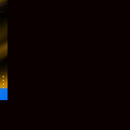
Không
Bị
Khóa
Acc