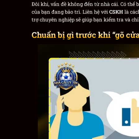
Đôi khi, vấn đề không đến từ nhà cái. Có thể
của bạn đang bảo trì. Liên hệ với
CSKH
là các
trợ chuyên nghiệp sẽ giúp bạn kiểm tra và ch
Chuẩn bị gì trước khi “gõ c