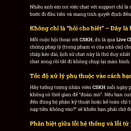
Nhiều anh em coi việc chat với support chỉ là
bước đi đầu tiên và mang tính quyết định đến 
Không chỉ là “hỏi cho biết” – Đây l
Mỗi cuộc hội thoại với
CSKH
, dù là qua
Live C
chứng pháp lý (trong phạm vi của nhà cái) ch
chấp kéo dài, lịch sử chat này là thứ duy nhấ
chat xong rồi tắt đi không chụp lại màn hình.
Tốc độ xử lý phụ thuộc vào cách bạ
Hãy tưởng tượng nhân viên
CSKH
mỗi ngày p
không có thời gian để “đoán mò”. Nếu bạn cun
đến đúng bộ phận kỹ thuật hoặc kế toán chỉ tr
nạp tiền không vào?” sẽ khiến bạn phải chờ đợ
Phân biệt giữa lỗi hệ thống và lỗi từ