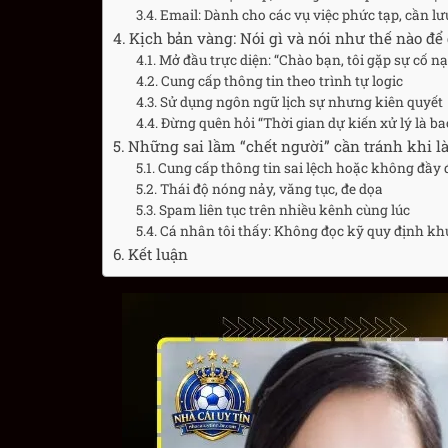
Email: Dành cho các vụ việc phức tạp, cần l
Kịch bản vàng: Nói gì và nói như thế nào để
Mở đầu trực diện: “Chào bạn, tôi gặp sự cố nạp
Cung cấp thông tin theo trình tự logic
Sử dụng ngôn ngữ lịch sự nhưng kiên quyết
Đừng quên hỏi “Thời gian dự kiến xử lý là ba
Những sai lầm “chết người” cần tránh khi l
Cung cấp thông tin sai lệch hoặc không đầy 
Thái độ nóng nảy, văng tục, đe dọa
Spam liên tục trên nhiều kênh cùng lúc
Cá nhân tôi thấy: Không đọc kỹ quy định k
Kết luận