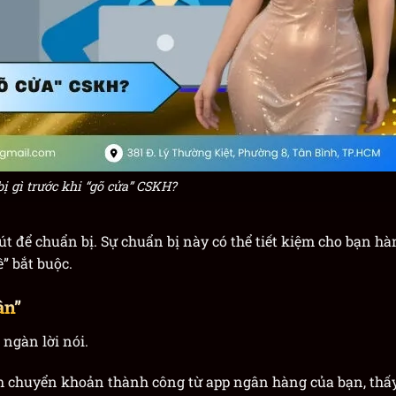
ị gì trước khi “gõ cửa” CSKH?
t để chuẩn bị. Sự chuẩn bị này có thể tiết kiệm cho bạn hà
” bắt buộc.
ân”
ngàn lời nói.
h chuyển khoản thành công từ app ngân hàng của bạn, thấy