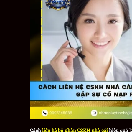
Cách
liên hệ bộ phận CSKH nhà cái
hiệu quả
k