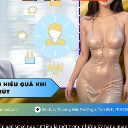
hi gặp sự cố nạp rút tiền là một trong những kỹ năng quan