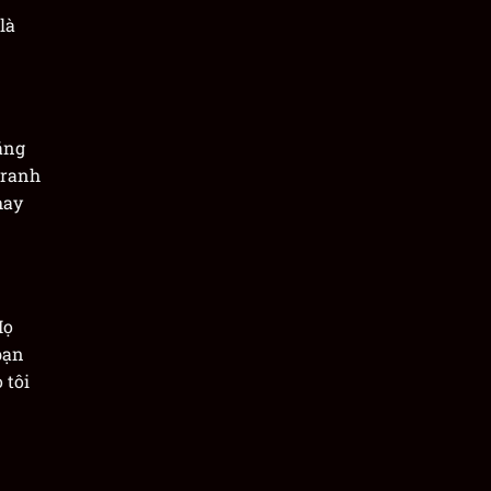
là
bằng
tranh
hay
Họ
bạn
 tôi