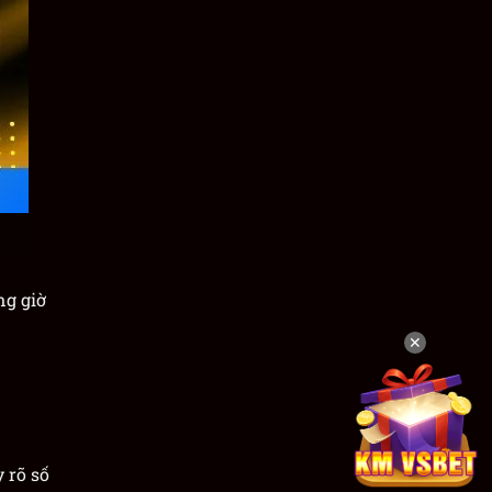
ng giờ
✕
 rõ số