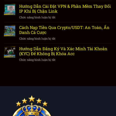
Quy
Cái
Trình
Hướng Dẫn Cài Đặt VPN & Phần Mềm Thay Đổi
Hiệu
Rút
Quả
IP Khi Bị Chặn Link
Tiền
Khi
Chức năng bình luận bị tắt
ở
Nhà
Gặp
Hướng
Cái:
Sự
Dẫn
Cách Nạp Tiền Qua Crypto/USDT: An Toàn, Ẩn
Những
Cố
Cài
Lý
Danh Cá Cược
Nạp
Đặt
Do
Rút
Chức năng bình luận bị tắt
ở
VPN
Khiến
Cách
&
Lệnh
Nạp
Hướng Dẫn Đăng Ký Và Xác Minh Tài Khoản
Phần
Bị
Tiền
Mềm
(KYC) Để Không Bị Khóa Acc
Treo
Qua
Thay
Chức năng bình luận bị tắt
ở
Crypto/USDT:
Đổi
Hướng
An
IP
Dẫn
Toàn,
Khi
Đăng
Ẩn
Bị
Ký
Danh
Chặn
Và
Cá
Link
Xác
Cược
Minh
Tài
Khoản
(KYC)
Để
Không