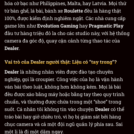
hóa cờ bạc như Philippines, Malta, hay Latvia. Mọi thứ
từ bàn ghế, lá bài, bánh xe
Roulette
đều là hàng thật
100%, được kiểm định nghiêm ngặt. Các nhà cung cấp
game lớn như
Evolution Gaming
hay
Pragmatic Play
đầu tư hàng triệu đô la cho các studio này, với hệ thống
camera đa góc độ, quay cận cảnh từng thao tác của
Dealer
.
Vai trò của Dealer người thật: Liệu có “tay trong”?
Dealer
là những nhân viên được đào tạo chuyên
nghiệp, gọi là croupier. Công việc của họ là vận hành
ván bài theo luật, không hơn không kém. Mọi lá bài
đều được xào bằng máy hoặc bằng tay theo quy trình
chuẩn, và thường được chứa trong một “shoe” trong
suốt. Cá nhân tôi không tin vào chuyện
Dealer
có thể
tráo bài hay giở chiêu trò, vì họ bị giám sát bởi hàng
chục camera và cả một đội ngũ quản lý phía sau. Sai
một li là đi một dặm ngay.