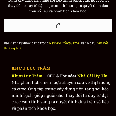
trung xây dựng nền tảng soi kèo minh bạch, giúp người chơi
thay đổi tư duy từ đặt cược cảm tính sang ra quyết định dựa
trên số liệu và phân tích khoa học.
Bài viết này được đăng trong
Review Cổng Game
. Đánh dấu
liên kết
thường trực
.
KHƯU LỤC TRẦM
Khưu Lục Trầm
– CEO & Founder
Nhà Cái Uy Tín
Nhà phân tích chiến lược chuyên sâu về thị trường
cá cược. Ông tập trung xây dựng nền tảng soi kèo
minh bạch, giúp người chơi thay đổi tư duy từ đặt
cược cảm tính sang ra quyết định dựa trên số liệu
và phân tích khoa học.