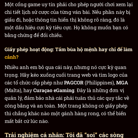
Một cổng game uy tín phải cho phép người chơi xem lại
chi tiết lịch sử cược của từng ván bài. Nếu phần này bị
giấu đi, hoặc thông tin hiển thị không rõ ràng, đó là
một dấu hiệu cực kỳ tiêu cực. Họ không muốn bạn có
bằng chứng để đối chiếu.
Giấy phép hoạt động: Tấm bùa hộ mệnh hay chỉ để làm
cảnh?
Nhiều anh em bỏ qua cái này, nhưng nó cực kỳ quan
trọng. Hãy kéo xuống cuối trang web và tìm logo của
các tổ chức cấp phép như
PAGCOR
(Philippines),
MGA
(Malta), hay
Curaçao eGaming
. Đây là những đơn vị
quản lý, đảm bảo nhà cái phải tuân thủ các quy tắc về
công bằng và an toàn. Một trang không có giấy phép
thì chẳng khác nào một gánh hàng rong, có thể biến
mất bất cứ lúc nào.
Trải nghiệm cá nhân: Tôi đã “soi” các sòng