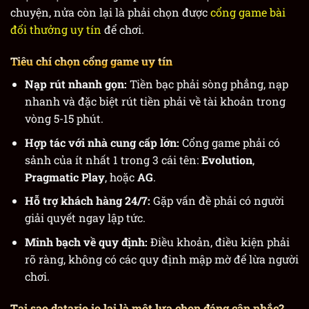
chuyện, nửa còn lại là phải chọn được
cổng game bài
đổi thưởng uy tín
để chơi.
Tiêu chí chọn cổng game uy tín
Nạp rút nhanh gọn:
Tiền bạc phải sòng phẳng, nạp
nhanh và đặc biệt rút tiền phải về tài khoản trong
vòng 5-15 phút.
Hợp tác với nhà cung cấp lớn:
Cổng game phải có
sảnh của ít nhất 1 trong 3 cái tên:
Evolution
,
Pragmatic Play
, hoặc
AG
.
Hỗ trợ khách hàng 24/7:
Gặp vấn đề phải có người
giải quyết ngay lập tức.
Minh bạch về quy định:
Điều khoản, điều kiện phải
rõ ràng, không có các quy định mập mờ để lừa người
chơi.
Tại sao datario.io lại là một lựa chọn đáng cân nhắc?