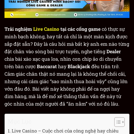
Trải nghiệm
Live Casino
tại các cổng game
có thực sự
minh bạch không, hay tất cả chỉ là một màn kịch được
sắp đặt sẵn? Đây là câu hỏi mà bất kỳ anh em nào từng
đặt chân vào sòng bài trực tuyến, nghe tiếng
Dealer
chia bài xào xạc qua loa, nhìn con chip ảo di chuyển
trên bàn cược
Baccarat
hay
Blackjack
đều trăn trở.
Cảm giác chân thật nó mang lại là không thể chối cãi,
nhưng cái cảm giác “sao mình thua hoài vậy” cũng lởn
vởn đâu đó. Bài viết này không phải để ca ngợi hay
dìm hàng, mà là để mổ xẻ thẳng thắn vấn đề này từ
góc nhìn của một người đã “ăn nằm” với nó đủ lâu.
Mục Lục
Live Casino – Cuộc chơi của công nghệ hay chiêu