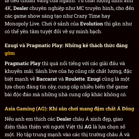
là tiêu chuẩn vàng của ngành. Từ chất lượng hình ảnh
4K,
Dealer
chuyên nghiệp như MC truyền hình, cho đến
các game show sáng tạo như Crazy Time hay
Monopoly Live. Chơi ở sảnh của
Evolution
thì gần như
có thể yên tâm tuyệt đối về sự minh bạch.
Ezugi và Pragmatic Play: Những kẻ thách thức đáng
gờm
Pragmatic Play
thì quá nổi tiếng với các giải đấu và
khuyến mãi. Sảnh live của họ cũng rất chất lượng, đặc
biệt mạnh về
Baccarat
và
Roulette
.
Ezugi
cũng là một
lựa chọn đáng tin cậy, cung cấp nhiều biến thể game
bài độc đáo mà những nhà cung cấp khác không có.
Asia Gaming (AG): Khi sân chơi mang đậm chất Á Đông
Nếu anh em thích các
Dealer
châu Á xinh đẹp, giao
diện thân thiện với người Việt thì
AG
là lựa chọn số
một. Họ tập trung mạnh vào các thị trường châu Á và