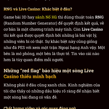
RNG và Live Casino: Khác biệt ở đâu?
Game bài 3D hay
sảnh Nổ Hũ
thì dùng thuật toán
RNG
(Random Number Generator) để quyết định kết quả, về
cơ bản là một chương trình máy tính. Còn
Live Casino
thì kết quả được quyết định bởi những lá bài vật lý,
những viên bi có thật. Sự khác biệt này cũng giống
như đá PES với xem một trận Ngoại hạng Anh vậy. Một
bên là mô phỏng, một bên là thực tế. Tin vào cái nào
hơn là tùy quan điểm mỗi người.
Những “red flag” báo hiệu một sòng Live
Casino thiếu minh bạch
Không phải ở đâu cũng xanh chín. Kinh nghiệm của
tôi cho thấy có những dấu hiệu rõ ràng để nhận biết
một sòng bài đang có vấn đề.
Chất lượng video và góc quay đáng ngờ