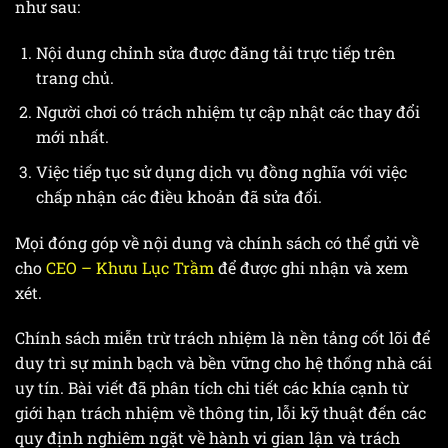
như sau:
Nội dung chỉnh sửa được đăng tải trực tiếp trên
trang chủ.
Người chơi có trách nhiệm tự cập nhật các thay đổi
mới nhất.
Việc tiếp tục sử dụng dịch vụ đồng nghĩa với việc
chấp nhận các điều khoản đã sửa đổi.
Mọi đóng góp về nội dung và chính sách có thể gửi về
cho
CEO – Khưu Lục Trầm
để được ghi nhận và xem
xét.
Chính sách miễn trừ trách nhiệm là nền tảng cốt lõi để
duy trì sự minh bạch và bền vững cho hệ thống nhà cái
uy tín. Bài viết đã phân tích chi tiết các khía cạnh từ
giới hạn trách nhiệm về thông tin, lỗi kỹ thuật đến các
quy định nghiêm ngặt về hành vi gian lận và trách