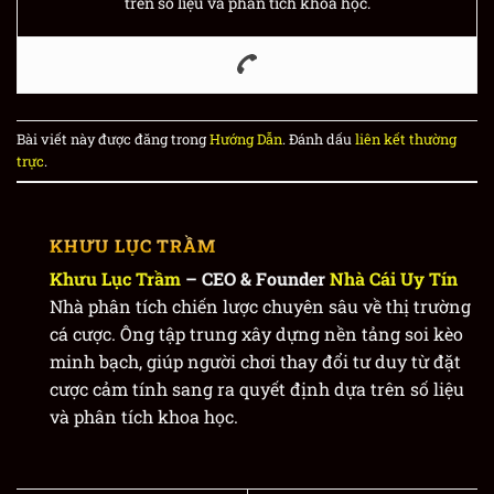
trên số liệu và phân tích khoa học.
Bài viết này được đăng trong
Hướng Dẫn
. Đánh dấu
liên kết thường
trực
.
KHƯU LỤC TRẦM
Khưu Lục Trầm
– CEO & Founder
Nhà Cái Uy Tín
Nhà phân tích chiến lược chuyên sâu về thị trường
cá cược. Ông tập trung xây dựng nền tảng soi kèo
minh bạch, giúp người chơi thay đổi tư duy từ đặt
cược cảm tính sang ra quyết định dựa trên số liệu
và phân tích khoa học.