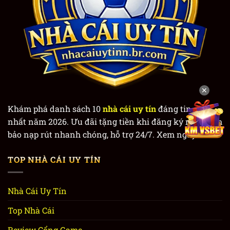
✕
Khám phá danh sách 10
nhà cái uy tín
đáng tin cậy
nhất năm 2026. Ưu đãi tặng tiền khi đăng ký mới. Đảm
bảo nạp rút nhanh chóng, hỗ trợ 24/7. Xem ngay!
TOP NHÀ CÁI UY TÍN
Nhà Cái Uy Tín
Top Nhà Cái
Review Cổng Game