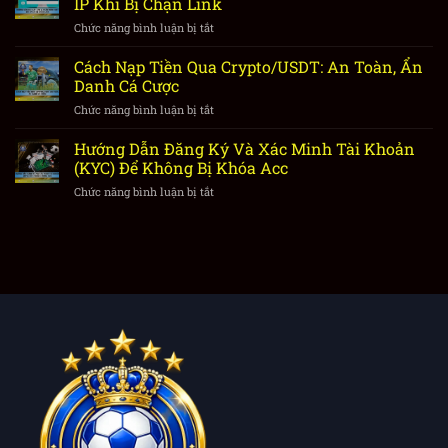
IP Khi Bị Chặn Link
Tiền
Khi
Chức năng bình luận bị tắt
ở
Nhà
Gặp
Hướng
Cái:
Sự
Dẫn
Cách Nạp Tiền Qua Crypto/USDT: An Toàn, Ẩn
Những
Cố
Cài
Lý
Danh Cá Cược
Nạp
Đặt
Do
Rút
Chức năng bình luận bị tắt
ở
VPN
Khiến
Cách
&
Lệnh
Nạp
Hướng Dẫn Đăng Ký Và Xác Minh Tài Khoản
Phần
Bị
Tiền
Mềm
(KYC) Để Không Bị Khóa Acc
Treo
Qua
Thay
Chức năng bình luận bị tắt
ở
Crypto/USDT:
Đổi
Hướng
An
IP
Dẫn
Toàn,
Khi
Đăng
Ẩn
Bị
Ký
Danh
Chặn
Và
Cá
Link
Xác
Cược
Minh
Tài
Khoản
(KYC)
Để
Không
Bị
Khóa
Acc