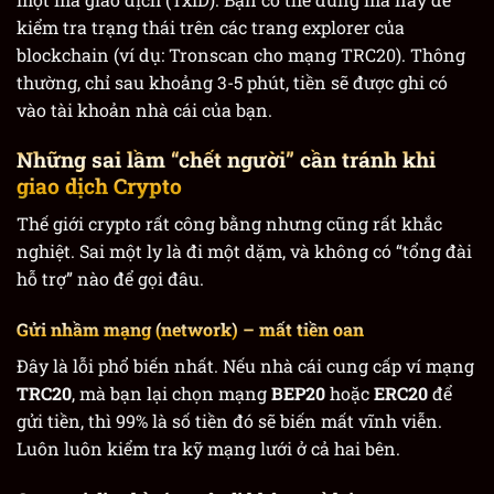
kiểm tra trạng thái trên các trang explorer của
blockchain (ví dụ: Tronscan cho mạng TRC20). Thông
thường, chỉ sau khoảng 3-5 phút, tiền sẽ được ghi có
vào tài khoản nhà cái của bạn.
Những sai lầm “chết người” cần tránh khi
giao dịch Crypto
Thế giới crypto rất công bằng nhưng cũng rất khắc
nghiệt. Sai một ly là đi một dặm, và không có “tổng đài
hỗ trợ” nào để gọi đâu.
Gửi nhầm mạng (network) – mất tiền oan
Đây là lỗi phổ biến nhất. Nếu nhà cái cung cấp ví mạng
TRC20
, mà bạn lại chọn mạng
BEP20
hoặc
ERC20
để
gửi tiền, thì 99% là số tiền đó sẽ biến mất vĩnh viễn.
Luôn luôn kiểm tra kỹ mạng lưới ở cả hai bên.