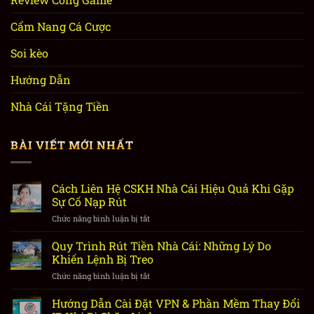
Cẩm Nang Cá Cược
Soi kèo
Hướng Dẫn
Nhà Cái Tặng Tiền
BÀI VIẾT MỚI NHẤT
Cách Liên Hệ CSKH Nhà Cái Hiệu Quả Khi Gặp
Sự Cố Nạp Rút
Chức năng bình luận bị tắt
ở
Cách
Liên
Quy Trình Rút Tiền Nhà Cái: Những Lý Do
Hệ
Khiến Lệnh Bị Treo
CSKH
Chức năng bình luận bị tắt
ở
Nhà
Quy
Cái
Trình
Hướng Dẫn Cài Đặt VPN & Phần Mềm Thay Đổi
Hiệu
Rút
Quả