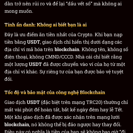
dần trở nên rủi ro và để lại “dấu vết số” mà không ai
mong muốn.
Tính ẩn danh: Không ai biết bạn là ai
Đây là ưu điểm ăn tiền nhất của Crypto. Khi bạn nạp
tiền bằng
USDT
, giao dịch chỉ hiển thị dưới dạng các
địa chỉ ví mã hóa trên
blockchain
. Không tên, không số
điện thoại, không CMND/CCCD. Nhà cái chỉ biết rằng
một lượng
USDT
đã được chuyển vào ví của họ từ một
địa chỉ ví khác. Sự riêng tư của bạn được bảo vệ tuyệt
đối.
Tốc độ và bảo mật của công nghệ Blockchain
Giao dịch
USDT
(đặc biệt trên mạng TRC20) thường chỉ
mất vài phút để hoàn tất, bất kể ngày đêm hay lễ Tết.
Một khi giao dịch đã được xác nhận trên mạng lưới
blockchain
, nó không thể bị đảo ngược hay thay đổi.
Điều này có nghĩa là tiền của bạn sẽ không bao giờ “đi