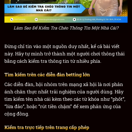
Làm Sao Để Kiểm Tra Chéo Thông Tin Một Nhà Cái?
Đừng chỉ tin vào một nguồn duy nhất, kể cả bài viết
này. Hãy tự mình trở thành một người chơi thông thái
bằng cách kiểm tra thông tin từ nhiều phía.
Tìm kiếm trên các diễn đàn betting lớn
Các diễn đàn, hội nhóm trên mạng xã hội là nơi phản
ánh chân thực nhất trải nghiệm của người dùng. Hãy
tìm kiếm tên nhà cái kèm theo các từ khóa như “phốt”,
“lừa đảo”, hoặc “rút tiền chậm” để xem phản ứng của
cộng đồng.
Kiểm tra trực tiếp trên trang cấp phép