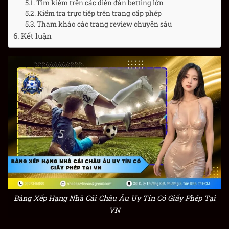
Tìm kiếm trên các diễn đàn betting lớn
Kiểm tra trực tiếp trên trang cấp phép
Tham khảo các trang review chuyên sâu
Kết luận
Bảng Xếp Hạng Nhà Cái Châu Âu Uy Tín Có Giấy Phép Tại
VN