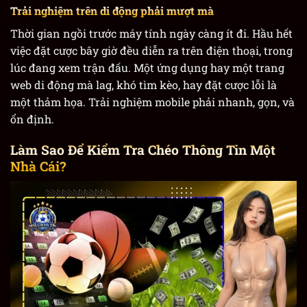
Trải nghiệm trên di động phải mượt mà
Thời gian ngồi trước máy tính ngày càng ít đi. Hầu hết
việc đặt cược bây giờ đều diễn ra trên điện thoại, trong
lúc đang xem trận đấu. Một ứng dụng hay một trang
web di động mà lag, khó tìm kèo, hay đặt cược lỗi là
một thảm họa. Trải nghiệm mobile phải nhanh, gọn, và
ổn định.
Làm Sao Để Kiểm Tra Chéo Thông Tin Một
Nhà Cái?