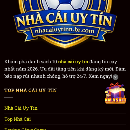
Khám phá danh sách 10
nhà cái uy tín
đáng tin cậy
nhất năm 2026. Ưu đãi tặng tiền khi đăng ký mới. Đảm
bảo nạp rút nhanh chóng, hỗ trợ 24/7. Xem ngay!
✕
TOP NHÀ CÁI UY TÍN
Nhà Cái Uy Tín
Top Nhà Cái
Review Cổng Game