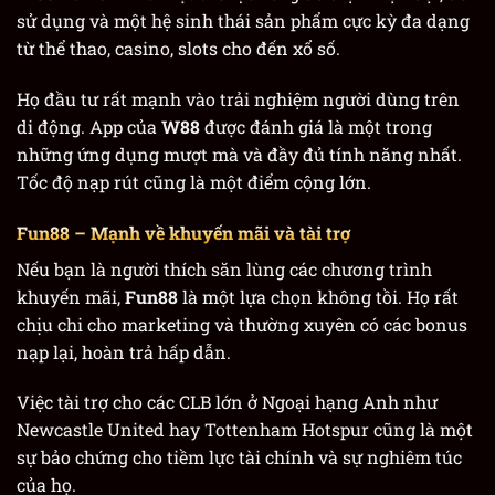
sử dụng và một hệ sinh thái sản phẩm cực kỳ đa dạng
từ thể thao, casino, slots cho đến xổ số.
Họ đầu tư rất mạnh vào trải nghiệm người dùng trên
di động. App của
W88
được đánh giá là một trong
những ứng dụng mượt mà và đầy đủ tính năng nhất.
Tốc độ nạp rút cũng là một điểm cộng lớn.
Fun88
– Mạnh về khuyến mãi và tài trợ
Nếu bạn là người thích săn lùng các chương trình
khuyến mãi,
Fun88
là một lựa chọn không tồi. Họ rất
chịu chi cho marketing và thường xuyên có các bonus
nạp lại, hoàn trả hấp dẫn.
Việc tài trợ cho các CLB lớn ở Ngoại hạng Anh như
Newcastle United hay Tottenham Hotspur cũng là một
sự bảo chứng cho tiềm lực tài chính và sự nghiêm túc
của họ.