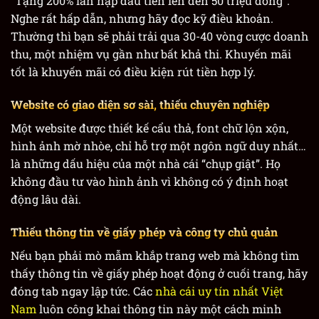
“Tặng 200% lần nạp đầu tiên lên đến 50 triệu đồng”.
Nghe rất hấp dẫn, nhưng hãy đọc kỹ điều khoản.
Thường thì bạn sẽ phải trải qua 30-40 vòng cược doanh
thu, một nhiệm vụ gần như bất khả thi. Khuyến mãi
tốt là khuyến mãi có điều kiện rút tiền hợp lý.
Website có giao diện sơ sài, thiếu chuyên nghiệp
Một website được thiết kế cẩu thả, font chữ lộn xộn,
hình ảnh mờ nhòe, chỉ hỗ trợ một ngôn ngữ duy nhất…
là những dấu hiệu của một nhà cái “chụp giật”. Họ
không đầu tư vào hình ảnh vì không có ý định hoạt
động lâu dài.
Thiếu thông tin về giấy phép và công ty chủ quản
Nếu bạn phải mò mẫm khắp trang web mà không tìm
thấy thông tin về giấy phép hoạt động ở cuối trang, hãy
đóng tab ngay lập tức. Các
nhà cái uy tín nhất Việt
Nam
luôn công khai thông tin này một cách minh