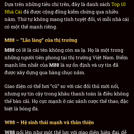
Dựa trên những tiêu chí trên, đây là danh sách
Top 10
Nhà Cái
đã được cộng đồng kiểm chứng qua nhiều
năm. Thứ tự không mang tính tuyệt đối, vì mỗi nhà cái
có một thế mạnh riêng.
M88
– “Lão làng” của thị trường
M88
có lẽ là cái tên không còn xa lạ. Họ là một trong
những người tiên phong tại thị trường Việt Nam. Điểm
mạnh lớn nhất của
M88
là sự ổn định và uy tín đã
được xây dựng qua hàng chục năm.
Giao diện có thể hơi “cũ” so với các đối thủ mới nổi,
nhưng sự tin cậy trong khâu thanh toán là điều không
thể bàn cãi. Họ cực mạnh ở các sảnh cược thể thao, đặc
biệt là bóng đá.
W88
– Hệ sinh thái mạnh và thân thiện
W88
nổi lên như một thế lực với giao diện hiện đại, dễ