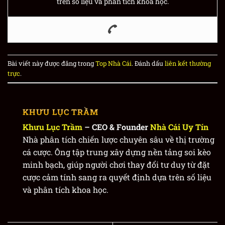
trên số liệu và phân tích khoa học.
Bài viết này được đăng trong
Top Nhà Cái
. Đánh dấu
liên kết thường
trực
.
KHƯU LỤC TRẦM
Khưu Lục Trầm
– CEO & Founder
Nhà Cái Uy Tín
Nhà phân tích chiến lược chuyên sâu về thị trường
cá cược. Ông tập trung xây dựng nền tảng soi kèo
minh bạch, giúp người chơi thay đổi tư duy từ đặt
cược cảm tính sang ra quyết định dựa trên số liệu
và phân tích khoa học.