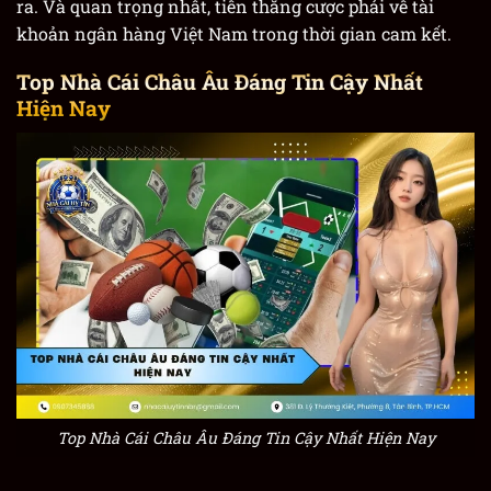
ra. Và quan trọng nhất, tiền thắng cược phải về tài
khoản ngân hàng Việt Nam trong thời gian cam kết.
Top Nhà Cái Châu Âu Đáng Tin Cậy Nhất
Hiện Nay
Top Nhà Cái Châu Âu Đáng Tin Cậy Nhất Hiện Nay