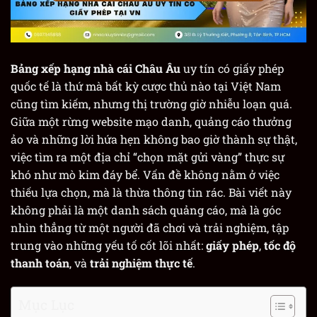
Bảng xếp hạng nhà cái Châu Âu
uy tín có giấy phép
quốc tế là thứ mà bất kỳ cược thủ nào tại Việt Nam
cũng tìm kiếm, nhưng thị trường giờ nhiễu loạn quá.
Giữa một rừng website mạo danh, quảng cáo thưởng
ảo và những lời hứa hẹn không bao giờ thành sự thật,
việc tìm ra một địa chỉ “chọn mặt gửi vàng” thực sự
khó như mò kim đáy bể. Vấn đề không nằm ở việc
thiếu lựa chọn, mà là thừa thông tin rác. Bài viết này
không phải là một danh sách quảng cáo, mà là góc
nhìn thẳng từ một người đã chơi và trải nghiệm, tập
trung vào những yếu tố cốt lõi nhất:
giấy phép
,
tốc độ
thanh toán
, và
trải nghiệm thực tế
.
Mục Lục