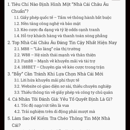
Tiêu Chí Nào Định Hình Một “Nhà Cái Châu Âu
Chuẩn”?
Giấy phép quốc tế – Tấm vé thông hành bắt buộc
Nền tảng công nghệ và bảo mật
Kèo cược đa dạng và tỷ lệ odds cạnh tranh
Hỗ trợ khách hàng và thanh toán sòng phẳng
Top Nhà Cái Châu Âu Đáng Tin Cậy Nhất Hiện Nay
M88 – “Lão làng” của thị trường
W88 – Hệ sinh thái mạnh và thân thiện
Fun88 – Mạnh về khuyến mãi và tài trợ
188BET – Chuyên gia về kèo cược trong trận
“Bẫy” Cần Tránh Khi Lựa Chọn Nhà Cái Mới
Lời hứa khuyến mãi phi thực tế
Website có giao diện sơ sài, thiếu chuyên nghiệp
Thiếu thông tin về giấy phép và công ty chủ quản
Cá Nhân Tôi Đánh Giá: Yếu Tố Quyết Định Là Gì?
Tốc độ nạp/rút tiền là vua
Trải nghiệm trên di động phải mượt mà
Làm Sao Để Kiểm Tra Chéo Thông Tin Một Nhà
Cái?