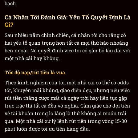
bạch.
Cá Nhân Tôi Đánh Giá: Yếu Tố Quyết Định Là
Gì?
Sau nhiều năm chinh chiến, cá nhân tôi cho rằng có
hai yếu tố quan trọng hơn tất cả mọi thứ hào nhoáng
bên ngoài. Nó quyết định việc tôi có gắn bó lâu dài với
một nhà cái hay không.
Tốc độ nạp/rút tiền là vua
Theo kinh nghiệm của tôi, một nhà cái có thể có odds
tốt, khuyến mãi khủng, giao diện đẹp, nhưng nếu việc
rút tiền thắng cược mất cả ngày trời hay liên tục gặp
trục trặc thì tất cả đều vô nghĩa. Cảm giác chờ đợi tiền
về tài khoản trong lo lắng là thứ không ai muốn trải
qua. Một nhà cái xử lý lệnh rút tiền trong vòng 15-30
phút luôn được tôi ưu tiên hàng đầu.