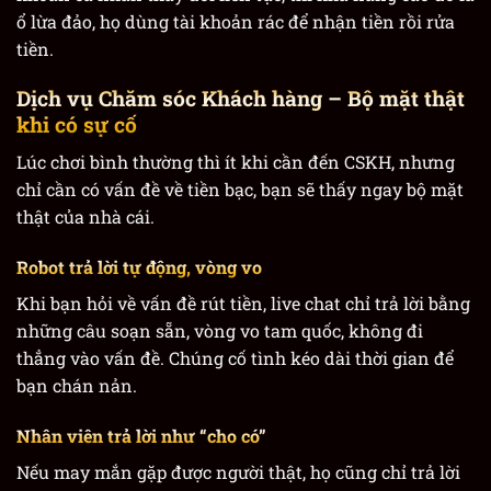
ổ lừa đảo, họ dùng tài khoản rác để nhận tiền rồi rửa
tiền.
Dịch vụ Chăm sóc Khách hàng – Bộ mặt thật
khi có sự cố
Lúc chơi bình thường thì ít khi cần đến CSKH, nhưng
chỉ cần có vấn đề về tiền bạc, bạn sẽ thấy ngay bộ mặt
thật của nhà cái.
Robot trả lời tự động, vòng vo
Khi bạn hỏi về vấn đề rút tiền, live chat chỉ trả lời bằng
những câu soạn sẵn, vòng vo tam quốc, không đi
thẳng vào vấn đề. Chúng cố tình kéo dài thời gian để
bạn chán nản.
Nhân viên trả lời như “cho có”
Nếu may mắn gặp được người thật, họ cũng chỉ trả lời