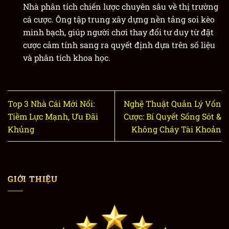
Nhà phân tích chiến lược chuyên sâu về thị trường
cá cược. Ông tập trung xây dựng nền tảng soi kèo
minh bạch, giúp người chơi thay đổi tư duy từ đặt
cược cảm tính sang ra quyết định dựa trên số liệu
và phân tích khoa học.
Top 3 Nhà Cái Mới Nổi:
Nghệ Thuật Quản Lý Vốn
Tiềm Lực Mạnh, Ưu Đãi
Cược: Bí Quyết Sống Sót &
Khủng
Không Cháy Tài Khoản
GIỚI THIỆU