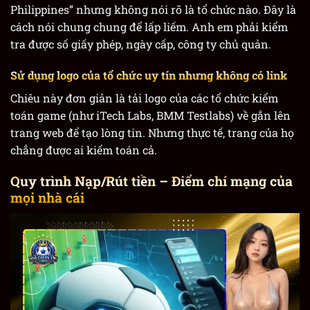
Philippines” nhưng không nói rõ là tổ chức nào. Đây là
cách nói chung chung để lấp liếm. Anh em phải kiểm
tra được số giấy phép, ngày cấp, công ty chủ quản.
Sử dụng logo của tổ chức uy tín nhưng không có link
Chiêu này đơn giản là tải logo của các tổ chức kiểm
toán game (như iTech Labs, BMM Testlabs) về gắn lên
trang web để tạo lòng tin. Nhưng thực tế, trang của họ
chẳng được ai kiểm toán cả.
Quy trình Nạp/Rút tiền – Điểm chí mạng của
mọi nhà cái