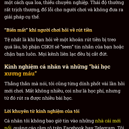
một cách qua loa, thiếu chuyên nghiệp. Thái độ thường
rất trịch thượng, đổ lỗi cho người chơi và không đưa ra
giải pháp cụ thể.
“Biến mất” khi người chơi hỏi về rút tiền
Tệ nhất là khi bạn hỏi về một khoản rút tiền bị treo
quá lâu, bộ phận CSKH sẽ “seen” tin nhắn của bạn hoặc
chặn bạn luôn. Mọi kênh liên lạc đều bị cắt đứt.
Kinh nghiệm cá nhân và những “bài học
xương máu”
Thẳng thắn mà nói, tôi cũng từng dính phốt vài lần hồi
mới chơi. Mất không nhiều, coi như là học phí, nhưng
từ đó rút ra được nhiều bài học.
Lời khuyên từ kinh nghiệm của tôi
Cá nhân tôi không bao giờ tin vào những
nhà cái mới
nổi
, quảng cáo rầm rộ trên Facebook hay Telegram. Tôi