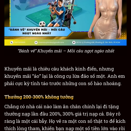
“Bánh vẽ” Khuyến mãi – Mồi câu ngọt ngào nhất
Khuyến mãi là chiêu câu khách kinh điển, nhưng
khuyến mãi “ảo” lại là công cụ lừa đảo số một. Anh em
phải cực kỳ tỉnh táo trước những con số hào nhoáng.
Thưởng 200-300% không tưởng
Chẳng có nhà cái nào làm ăn chân chính lại đi tặng
thưởng nạp lần đầu 200%, 300% giá trị nạp cả. Đây rõ
ràng là một cái bẫy. Họ vẽ ra một con số thật to để kích
thích lòng tham, khiến bạn nạp một số tiền lớn vào rồi