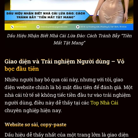
Dấu Hiệu Nhận Biết Nhà Cái Lừa Đảo: Cách Tránh Bẫy “Tiền
Mất Tật Mang”
Giao diện và Trải nghiệm Người dùng – Vỏ
bọc đầu tiên
Nhiều người hay bỏ qua cái này, nhưng với tôi, giao
diện website chính là bộ mặt đầu tiên để đánh giá. Một
nhà cái tử tế sẽ không tiếc tiền đầu tư vào trải nghiệm
người dùng, điều này dễ thấy tại các
Top Nhà Cái
chuyên nghiệp hiện nay.
Website sơ sài, copy-paste
Dấu hiệu dễ thấy nhất của một trang lởm là giao diện