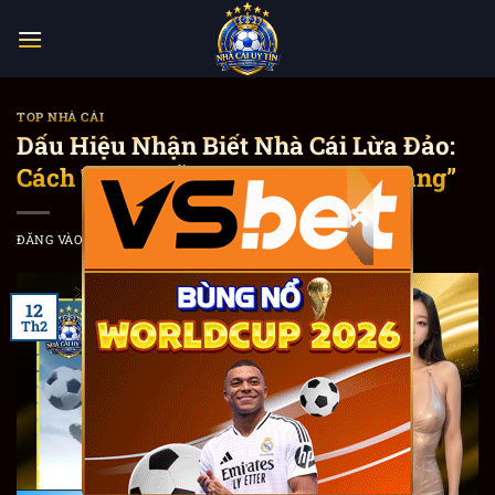
Bỏ
qua
nội
dung
TOP NHÀ CÁI
Dấu Hiệu Nhận Biết Nhà Cái Lừa Đảo:
Cách Tránh Bẫy “Tiền Mất Tật Mang”
×
ĐĂNG VÀO
THÁNG 2 12, 2026
BỞI
KHƯU LỤC TRẦM
12
Th2