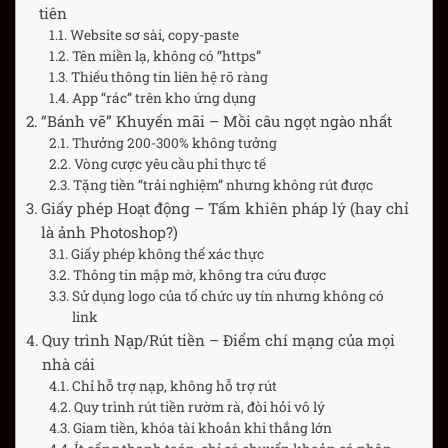
tiên
Website sơ sài, copy-paste
Tên miền lạ, không có “https”
Thiếu thông tin liên hệ rõ ràng
App “rác” trên kho ứng dụng
“Bánh vẽ” Khuyến mãi – Mồi câu ngọt ngào nhất
Thưởng 200-300% không tưởng
Vòng cược yêu cầu phi thực tế
Tặng tiền “trải nghiệm” nhưng không rút được
Giấy phép Hoạt động – Tấm khiên pháp lý (hay chỉ
là ảnh Photoshop?)
Giấy phép không thể xác thực
Thông tin mập mờ, không tra cứu được
Sử dụng logo của tổ chức uy tín nhưng không có
link
Quy trình Nạp/Rút tiền – Điểm chí mạng của mọi
nhà cái
Chỉ hỗ trợ nạp, không hỗ trợ rút
Quy trình rút tiền rườm rà, đòi hỏi vô lý
Giam tiền, khóa tài khoản khi thắng lớn