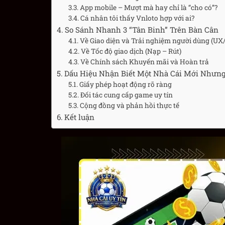
App mobile – Mượt mà hay chỉ là “cho có”?
Cá nhân tôi thấy Vnloto hợp với ai?
So Sánh Nhanh 3 “Tân Binh” Trên Bàn Cân
Về Giao diện và Trải nghiệm người dùng (UX
Về Tốc độ giao dịch (Nạp – Rút)
Về Chính sách Khuyến mãi và Hoàn trả
Dấu Hiệu Nhận Biết Một Nhà Cái Mới Nhưng
Giấy phép hoạt động rõ ràng
Đối tác cung cấp game uy tín
Cộng đồng và phản hồi thực tế
Kết luận