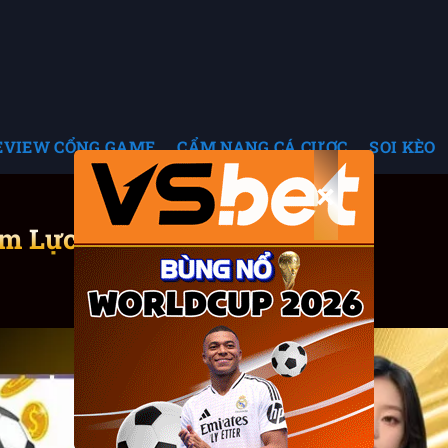
EVIEW CỔNG GAME
CẨM NANG CÁ CƯỢC
SOI KÈO
×
iềm Lực Mạnh, Ưu Đãi Khủng