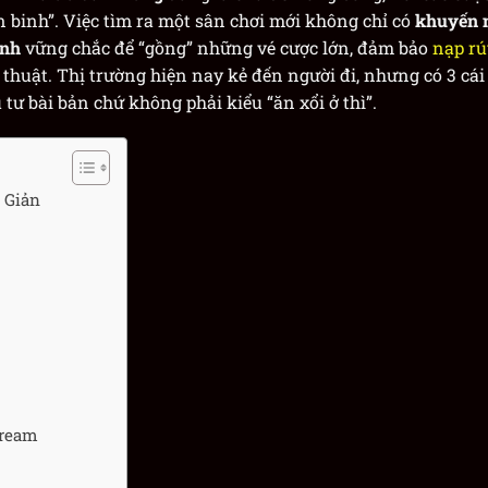
n binh”. Việc tìm ra một sân chơi mới không chỉ có
khuyến 
ính
vững chắc để “gồng” những vé cược lớn, đảm bảo
nạp rú
thuật. Thị trường hiện nay kẻ đến người đi, nhưng có 3 cái
tư bài bản chứ không phải kiểu “ăn xổi ở thì”.
 Giản
tream