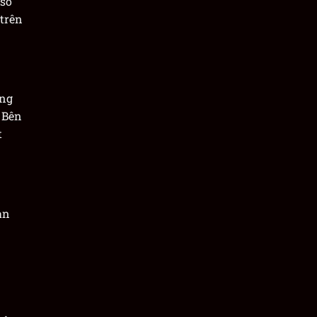
 số
 trên
ong
 Bên
t
an