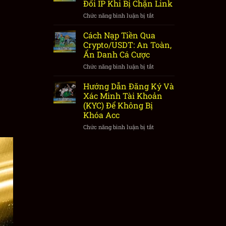
Đổi IP Khi Bị Chặn Link
Nhà
Sự
Chức năng bình luận bị tắt
ở
Cái:
Cố
Hướng
Những
Nạp
Dẫn
Lý
Cách Nạp Tiền Qua
Rút
Cài
Do
Crypto/USDT: An Toàn,
Đặt
Khiến
Ẩn Danh Cá Cược
VPN
Lệnh
Chức năng bình luận bị tắt
ở
&
Bị
Cách
Phần
Treo
Nạp
Mềm
Hướng Dẫn Đăng Ký Và
Tiền
Thay
Xác Minh Tài Khoản
Qua
Đổi
(KYC) Để Không Bị
Crypto/USDT:
IP
Khóa Acc
An
Khi
Toàn,
Chức năng bình luận bị tắt
Bị
ở
Ẩn
Chặn
Hướng
Danh
Link
Dẫn
Cá
Đăng
Cược
Ký
Và
Xác
Minh
Tài
Khoản
(KYC)
Để