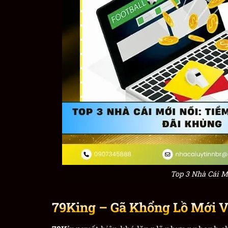
Top 3 Nhà Cái M
79King – Gã Khổng Lồ Mới Vớ