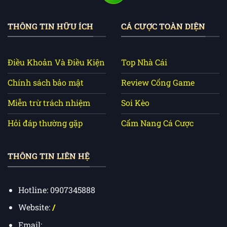
THÔNG TIN HỮU ÍCH
CÁ CƯỢC TOÀN DIỆN
Điều Khoản Và Điều Kiện
Top Nhà Cái
Chính sách bảo mật
Review Cổng Game
Miễn trừ trách nhiệm
Soi Kèo
Hỏi đáp thường gặp
Cẩm Nang Cá Cược
THÔNG TIN LIÊN HỆ
Hotline: 0907345888
Website:
/
Email: