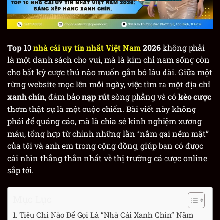
Top 10
nhà cái uy tín nhất Việt Nam
2026
không phải
là một danh sách cho vui, mà là kim chỉ nam sống còn
cho bất kỳ cược thủ nào muốn gắn bó lâu dài. Giữa một
rừng website mọc lên mỗi ngày, việc tìm ra một địa chỉ
xanh chín
, đảm bảo
nạp rút
sòng phẳng và có
kèo cược
thơm thật sự là một cuộc chiến. Bài viết này không
phải để quảng cáo, mà là chia sẻ kinh nghiệm xương
máu, tổng hợp từ chính những lần “nằm gai nếm mật”
của tôi và anh em trong cộng đồng, giúp bạn có được
cái nhìn thẳng thắn nhất về thị trường cá cược online
sắp tới.
Mục Lục
Tiêu Chí Nào Để Gọi Là “Nhà Cái Xanh Chín” Năm