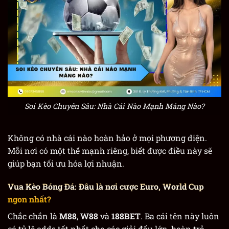
Soi Kèo Chuyên Sâu: Nhà Cái Nào Mạnh Mảng Nào?
Không có nhà cái nào hoàn hảo ở mọi phương diện.
Mỗi nơi có một thế mạnh riêng, biết được điều này sẽ
giúp bạn tối ưu hóa lợi nhuận.
Vua Kèo Bóng Đá: Đâu là nơi cược Euro, World Cup
ngon nhất?
Chắc chắn là
M88
,
W88
và
188BET
. Ba cái tên này luôn
có tỷ lệ odds tốt nhất cho các giải đấu lớn, hoàn trả