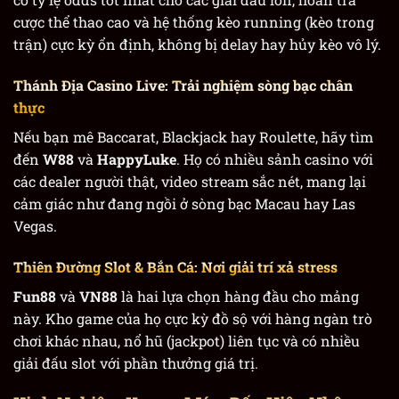
cược thể thao cao và hệ thống kèo running (kèo trong
trận) cực kỳ ổn định, không bị delay hay hủy kèo vô lý.
Thánh Địa Casino Live: Trải nghiệm sòng bạc chân
thực
Nếu bạn mê Baccarat, Blackjack hay Roulette, hãy tìm
đến
W88
và
HappyLuke
. Họ có nhiều sảnh casino với
các dealer người thật, video stream sắc nét, mang lại
cảm giác như đang ngồi ở sòng bạc Macau hay Las
Vegas.
Thiên Đường Slot & Bắn Cá: Nơi giải trí xả stress
Fun88
và
VN88
là hai lựa chọn hàng đầu cho mảng
này. Kho game của họ cực kỳ đồ sộ với hàng ngàn trò
chơi khác nhau, nổ hũ (jackpot) liên tục và có nhiều
giải đấu slot với phần thưởng giá trị.