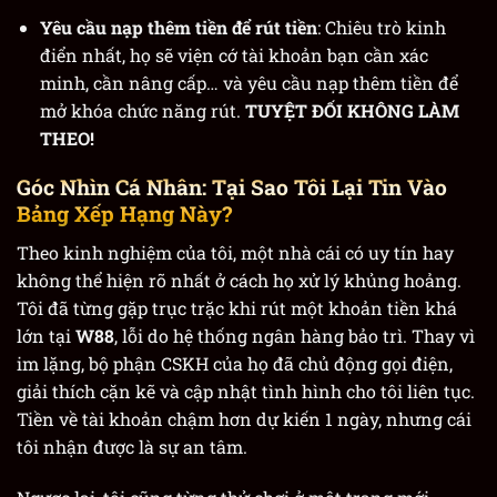
Yêu cầu nạp thêm tiền để rút tiền
: Chiêu trò kinh
điển nhất, họ sẽ viện cớ tài khoản bạn cần xác
minh, cần nâng cấp… và yêu cầu nạp thêm tiền để
mở khóa chức năng rút.
TUYỆT ĐỐI KHÔNG LÀM
THEO!
Góc Nhìn Cá Nhân: Tại Sao Tôi Lại Tin Vào
Bảng Xếp Hạng Này?
Theo kinh nghiệm của tôi, một nhà cái có uy tín hay
không thể hiện rõ nhất ở cách họ xử lý khủng hoảng.
Tôi đã từng gặp trục trặc khi rút một khoản tiền khá
lớn tại
W88
, lỗi do hệ thống ngân hàng bảo trì. Thay vì
im lặng, bộ phận CSKH của họ đã chủ động gọi điện,
giải thích cặn kẽ và cập nhật tình hình cho tôi liên tục.
Tiền về tài khoản chậm hơn dự kiến 1 ngày, nhưng cái
tôi nhận được là sự an tâm.