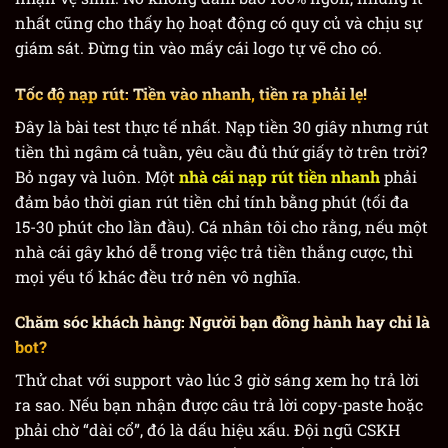
nhất cũng cho thấy họ hoạt động có quy củ và chịu sự
giám sát. Đừng tin vào mấy cái logo tự vẽ cho có.
Tốc độ nạp rút: Tiền vào nhanh, tiền ra phải lẹ!
Đây là bài test thực tế nhất. Nạp tiền 30 giây nhưng rút
tiền thì ngâm cả tuần, yêu cầu đủ thứ giấy tờ trên trời?
Bỏ ngay và luôn. Một
nhà cái nạp rút tiền nhanh
phải
đảm bảo thời gian rút tiền chỉ tính bằng phút (tối đa
15-30 phút cho lần đầu). Cá nhân tôi cho rằng, nếu một
nhà cái gây khó dễ trong việc trả tiền thắng cược, thì
mọi yếu tố khác đều trở nên vô nghĩa.
Chăm sóc khách hàng: Người bạn đồng hành hay chỉ là
bot?
Thử chat với support vào lúc 3 giờ sáng xem họ trả lời
ra sao. Nếu bạn nhận được câu trả lời copy-paste hoặc
phải chờ “dài cổ”, đó là dấu hiệu xấu. Đội ngũ CSKH