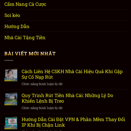
Cẩm Nang Cá Cược
Soi kèo
Hướng Dẫn
Nhà Cái Tặng Tiền
BÀI VIẾT MỚI NHẤT
Cách Liên Hệ CSKH Nhà Cái Hiệu Quả Khi Gặp
Sự Cố Nạp Rút
Chức năng bình luận bị tắt
ở
Cách
Liên
Quy Trình Rút Tiền Nhà Cái: Những Lý Do
Hệ
Khiến Lệnh Bị Treo
CSKH
Chức năng bình luận bị tắt
ở
Nhà
Quy
Cái
Trình
Hướng Dẫn Cài Đặt VPN & Phần Mềm Thay Đổi
Hiệu
Rút
Quả
IP Khi Bị Chặn Link
Tiền
Khi