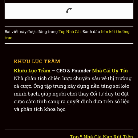
Bài viết này được đăng trong
Top Nhà Cái
. Đánh dấu
liên kết thường
trực
.
KHƯU LỤC TRẦM
Khưu Lục Trầm
– CEO & Founder
Nhà Cái Uy Tín
Nhà phân tích chiến lược chuyên sâu về thị trường
cá cược. Ông tập trung xây dựng nền tảng soi kèo
minh bạch, giúp người chơi thay đổi tư duy từ đặt
cược cảm tính sang ra quyết định dựa trên số liệu
và phân tích khoa học.
Top 5 Nhà Cái Nạp Rút Tiền