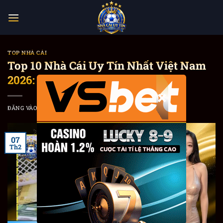
Bỏ
qua
nội
dung
TOP NHÀ CÁI
Top 10 Nhà Cái Uy Tín Nhất Việt Nam
2026: Bảng Xếp Hạng Xanh Chín.
×
ĐĂNG VÀO
THÁNG 2 7, 2026
BỞI
KHƯU LỤC TRẦM
07
Th2