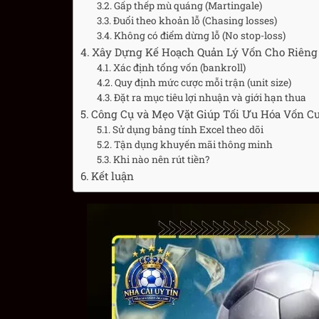
Gấp thếp mù quáng (Martingale)
Đuổi theo khoản lỗ (Chasing losses)
Không có điểm dừng lỗ (No stop-loss)
Xây Dựng Kế Hoạch Quản Lý Vốn Cho Riêng
Xác định tổng vốn (bankroll)
Quy định mức cược mỗi trận (unit size)
Đặt ra mục tiêu lợi nhuận và giới hạn thua
Công Cụ và Mẹo Vặt Giúp Tối Ưu Hóa Vốn C
Sử dụng bảng tính Excel theo dõi
Tận dụng khuyến mãi thông minh
Khi nào nên rút tiền?
Kết luận