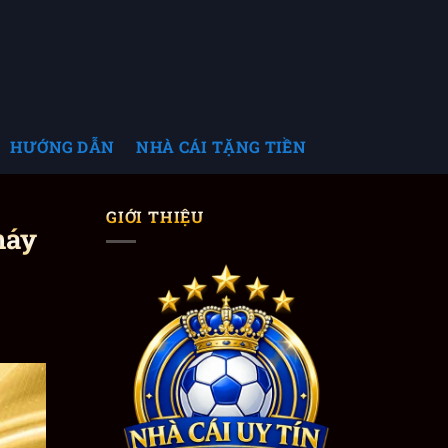
HƯỚNG DẪN
NHÀ CÁI TẶNG TIỀN
GIỚI THIỆU
háy