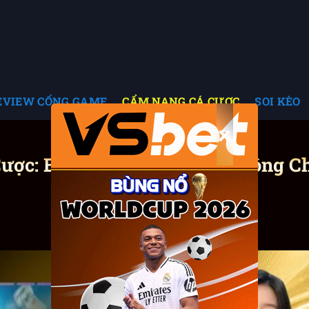
EVIEW CỔNG GAME
CẨM NANG CÁ CƯỢC
SOI KÈO
×
ược: Bí Quyết Sống Sót & Không C