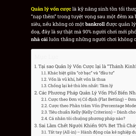
Quản lý vốn cược
là kỹ năng sinh tồn tối thư
“nạp thêm” trong tuyệt vọng sau một đêm xa b
siêu, nếu không có một
bankroll
được quản lý
doạ, đây là sự thật mà 90% người chơi mới phớt 
nhà cái
luôn thắng những người chơi không 
Mục Lục
Tại sao Quản lý Vốn Cược lại là “Thánh Kinh
Khác biệt giữa “cờ bạc” và “đầu tư”
Vốn là vũ khí, hết vốn là thua
Chống lại kẻ thù lớn nhất: Tâm lý
Các Phương Pháp Quản Lý Vốn Phổ Biến Nh
Cược theo Đơn vị Cố định (Flat Betting) – Đơ
Cược theo Phần trăm Vốn (Percentage Model
Tiêu chuẩn Kelly (Kelly Criterion) – Dành ch
Cá nhân tôi chuộng phương pháp nào?
Sai Lầm Chết Người Khiến 90% Bet Thủ Chá
Tất tay (All-in) – Hành động của kẻ nghiệp d