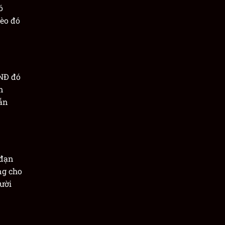
ó
kèo đó
VNĐ đó
n
vẫn
 đạn
ng cho
ười