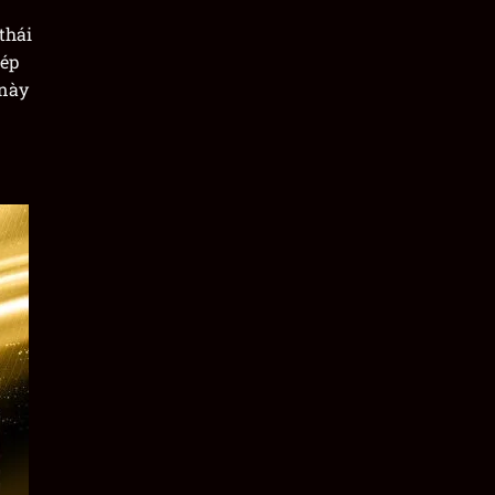
thái
 ép
 này