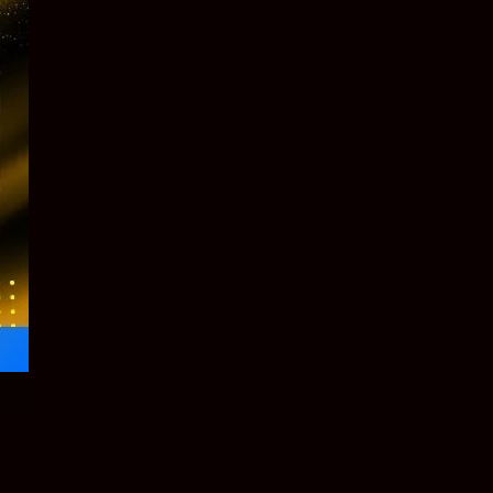
Không
Bị
Khóa
Acc