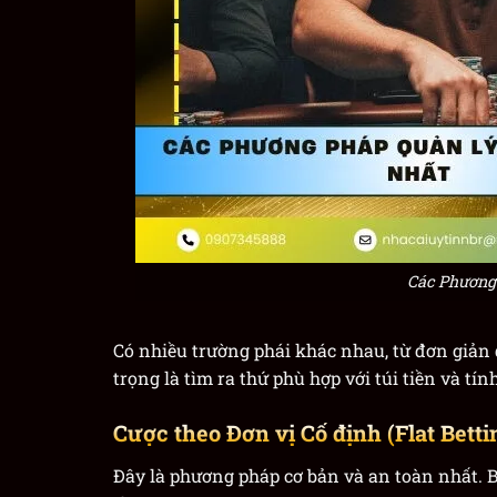
Các Phương
Có nhiều trường phái khác nhau, từ đơn giản
trọng là tìm ra thứ phù hợp với túi tiền và tín
Cược theo Đơn vị Cố định (Flat Bett
Đây là phương pháp cơ bản và an toàn nhất. B