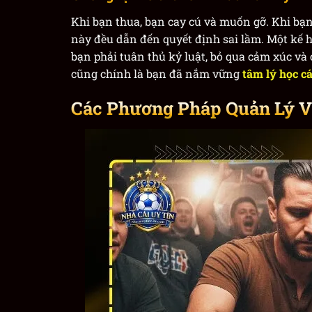
Khi bạn thua, bạn cay cú và muốn gỡ. Khi bạ
này đều dẫn đến quyết định sai lầm. Một kế h
bạn phải tuân thủ kỷ luật, bỏ qua cảm xúc và
cũng chính là bạn đã nắm vững
tâm lý học c
Các Phương Pháp Quản Lý V