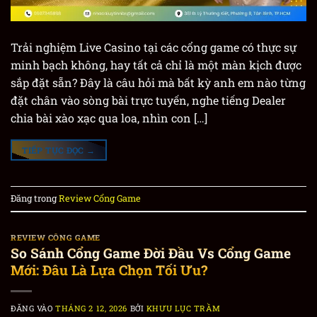
Trải nghiệm Live Casino tại các cổng game có thực sự
minh bạch không, hay tất cả chỉ là một màn kịch được
sắp đặt sẵn? Đây là câu hỏi mà bất kỳ anh em nào từng
đặt chân vào sòng bài trực tuyến, nghe tiếng Dealer
chia bài xào xạc qua loa, nhìn con […]
TIẾP TỤC ĐỌC
→
Đăng trong
Review Cổng Game
REVIEW CỔNG GAME
So Sánh Cổng Game Đời Đầu Vs Cổng Game
Mới: Đâu Là Lựa Chọn Tối Ưu?
ĐĂNG VÀO
THÁNG 2 12, 2026
BỞI
KHƯU LỤC TRẦM