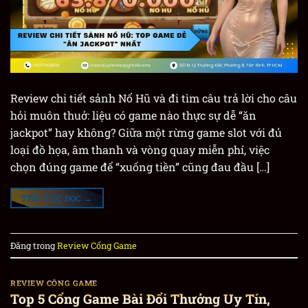
Review chi tiết sảnh Nổ Hũ và đi tìm câu trả lời cho câu
hỏi muôn thuở: liệu có game nào thực sự dễ “ăn
jackpot” hay không? Giữa một rừng game slot với đủ
loại đồ họa, âm thanh và vòng quay miễn phí, việc
chọn đúng game để “xuống tiền” cũng đau đầu […]
TIẾP TỤC ĐỌC
→
Đăng trong
Review Cổng Game
REVIEW CỔNG GAME
Top 5 Cổng Game Bài Đổi Thưởng Uy Tín,