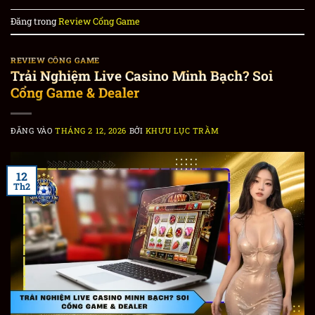
Đăng trong
Review Cổng Game
REVIEW CỔNG GAME
Trải Nghiệm Live Casino Minh Bạch? Soi
Cổng Game & Dealer
ĐĂNG VÀO
THÁNG 2 12, 2026
BỞI
KHƯU LỤC TRẦM
12
Th2