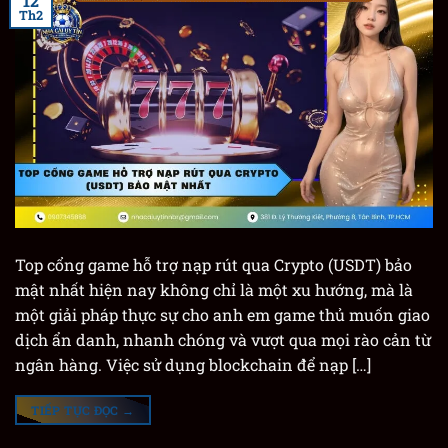
12
Th2
Top cổng game hỗ trợ nạp rút qua Crypto (USDT) bảo
mật nhất hiện nay không chỉ là một xu hướng, mà là
một giải pháp thực sự cho anh em game thủ muốn giao
dịch ẩn danh, nhanh chóng và vượt qua mọi rào cản từ
ngân hàng. Việc sử dụng blockchain để nạp […]
TIẾP TỤC ĐỌC
→