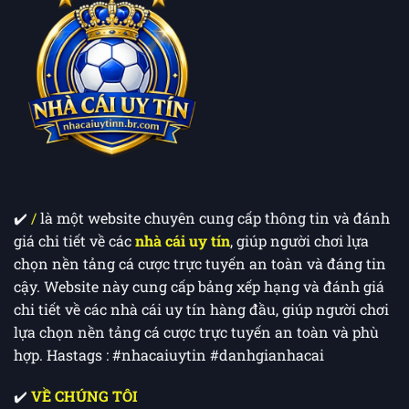
Để
Không
Bị
Khóa
Acc
✔️ ​
/
là một website chuyên cung cấp thông tin và đánh
giá chi tiết về các
nhà cái uy tín
, giúp người chơi lựa
chọn nền tảng cá cược trực tuyến an toàn và đáng tin
cậy. Website này cung cấp bảng xếp hạng và đánh giá
chi tiết về các nhà cái uy tín hàng đầu, giúp người chơi
lựa chọn nền tảng cá cược trực tuyến an toàn và phù
hợp. Hastags : #nhacaiuytin #danhgianhacai
✔️
VỀ CHÚNG TÔI