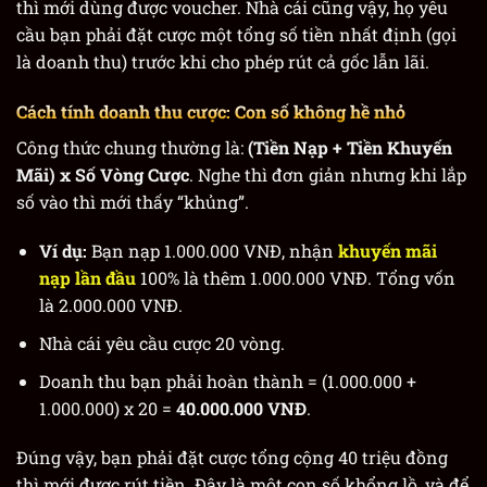
thì mới dùng được voucher. Nhà cái cũng vậy, họ yêu
cầu bạn phải đặt cược một tổng số tiền nhất định (gọi
là doanh thu) trước khi cho phép rút cả gốc lẫn lãi.
Cách tính doanh thu cược: Con số không hề nhỏ
Công thức chung thường là:
(Tiền Nạp + Tiền Khuyến
Mãi) x Số Vòng Cược
. Nghe thì đơn giản nhưng khi lắp
số vào thì mới thấy “khủng”.
Ví dụ:
Bạn nạp 1.000.000 VNĐ, nhận
khuyến mãi
nạp lần đầu
100% là thêm 1.000.000 VNĐ. Tổng vốn
là 2.000.000 VNĐ.
Nhà cái yêu cầu cược 20 vòng.
Doanh thu bạn phải hoàn thành = (1.000.000 +
1.000.000) x 20 =
40.000.000 VNĐ
.
Đúng vậy, bạn phải đặt cược tổng cộng 40 triệu đồng
thì mới được rút tiền. Đây là một con số khổng lồ, và để