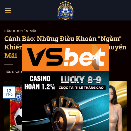
Bỏ
qua
nội
dung
SĂN KHUYẾN MÃI
Cảnh Báo: Những Điều Khoản “Ngầm”
Khiến Bạn Không Thể Rút Tiền Khuyến
×
Mãi
ĐĂNG VÀO
THÁNG 2 12, 2026
BỞI
KHƯU LỤC TRẦM
12
Th2