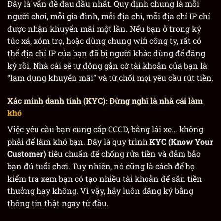
Đây là vấn đề đau đầu nhất. Quy định chung là mỗi
người chơi, mỗi gia đình, mỗi địa chỉ, mỗi địa chỉ IP chỉ
được nhận khuyến mãi một lần. Nếu bạn ở trong ký
túc xá, xóm trọ, hoặc dùng chung wifi công ty, rất có
thể địa chỉ IP của bạn đã bị người khác dùng để đăng
ký rồi. Nhà cái sẽ tự động gắn cờ tài khoản của bạn là
“lạm dụng khuyến mãi” và từ chối mọi yêu cầu rút tiền.
Xác minh danh tính (KYC): Đừng nghĩ là nhà cái làm
khó
Việc yêu cầu bạn cung cấp CCCD, bằng lái xe… không
phải để làm khó bạn. Đây là quy trình
KYC (Know Your
Customer)
tiêu chuẩn để chống rửa tiền và đảm bảo
bạn đủ tuổi chơi. Tuy nhiên, nó cũng là cách để họ
kiểm tra xem bạn có tạo nhiều tài khoản để săn tiền
thưởng hay không. Vì vậy, hãy luôn đăng ký bằng
thông tin thật ngay từ đầu.