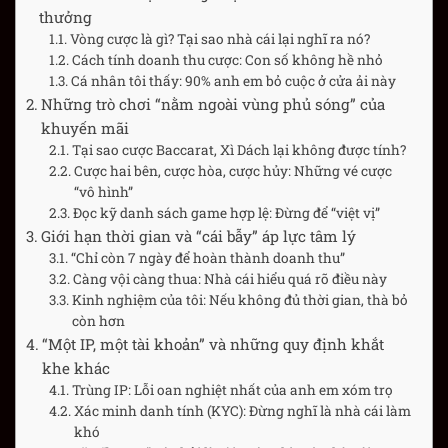
thưởng
Vòng cược là gì? Tại sao nhà cái lại nghĩ ra nó?
Cách tính doanh thu cược: Con số không hề nhỏ
Cá nhân tôi thấy: 90% anh em bỏ cuộc ở cửa ải này
Những trò chơi “nằm ngoài vùng phủ sóng” của
khuyến mãi
Tại sao cược Baccarat, Xì Dách lại không được tính?
Cược hai bên, cược hòa, cược hủy: Những vé cược
“vô hình”
Đọc kỹ danh sách game hợp lệ: Đừng để “việt vị”
Giới hạn thời gian và “cái bẫy” áp lực tâm lý
“Chỉ còn 7 ngày để hoàn thành doanh thu”
Càng vội càng thua: Nhà cái hiểu quá rõ điều này
Kinh nghiệm của tôi: Nếu không đủ thời gian, thà bỏ
còn hơn
“Một IP, một tài khoản” và những quy định khắt
khe khác
Trùng IP: Lỗi oan nghiệt nhất của anh em xóm trọ
Xác minh danh tính (KYC): Đừng nghĩ là nhà cái làm
khó