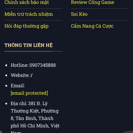
Chính sách bảo mật
Review Cổng Game
Miễn trừ trách nhiệm
Soi Kèo
Hỏi đáp thường gặp
Cẩm Nang Cá Cược
THÔNG TIN LIÊN HỆ
Hotline: 0907345888
Website:
/
Email:
[email protected]
Địa chỉ: 381 Đ. Lý
Thường Kiệt, Phường
8, Tân Bình, Thành
phố Hồ Chí Minh, Việt
Nam