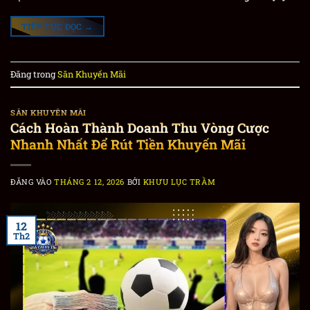
TIẾP TỤC ĐỌC
→
Đăng trong
Săn Khuyến Mãi
SĂN KHUYẾN MÃI
Cách Hoàn Thành Doanh Thu Vòng Cược
Nhanh Nhất Để Rút Tiền Khuyến Mãi
ĐĂNG VÀO
THÁNG 2 12, 2026
BỞI
KHƯU LỤC TRẦM
12
Th2