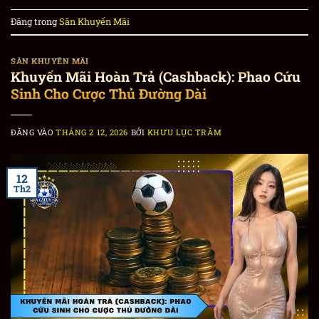
Đăng trong
Săn Khuyến Mãi
SĂN KHUYẾN MÃI
Khuyến Mãi Hoàn Trả (Cashback): Phao Cứu
Sinh Cho Cược Thủ Đường Dài
ĐĂNG VÀO
THÁNG 2 12, 2026
BỞI
KHƯU LỤC TRẦM
12
Th2