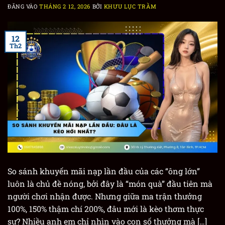
ĐĂNG VÀO
THÁNG 2 12, 2026
BỞI
KHƯU LỤC TRẦM
12
Th2
So sánh khuyến mãi nạp lần đầu của các “ông lớn”
luôn là chủ đề nóng, bởi đây là “món quà” đầu tiên mà
người chơi nhận được. Nhưng giữa ma trận thưởng
100%, 150% thậm chí 200%, đâu mới là kèo thơm thực
sự? Nhiều anh em chỉ nhìn vào con số thưởng mà […]