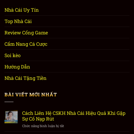
Nhà Cái Uy Tín
Top Nhà Cái
Review Cổng Game
Cẩm Nang Cá Cược
Soi kèo
Hướng Dẫn
Nhà Cái Tặng Tiền
BÀI VIẾT MỚI NHẤT
Cách Liên Hệ CSKH Nhà Cái Hiệu Quả Khi Gặp
Sự Cố Nạp Rút
Chức năng bình luận bị tắt
ở
Cách