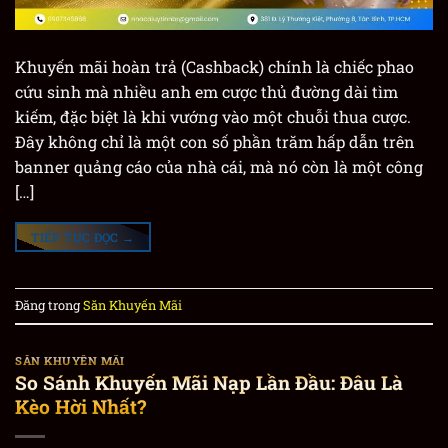
Khuyến mãi hoàn trả (Cashback) chính là chiếc phao
cứu sinh mà nhiều anh em cược thủ đường dài tìm
kiếm, đặc biệt là khi vướng vào một chuỗi thua cược.
Đây không chỉ là một con số phần trăm hấp dẫn trên
banner quảng cáo của nhà cái, mà nó còn là một công
[…]
TIẾP TỤC ĐỌC
→
Đăng trong
Săn Khuyến Mãi
SĂN KHUYẾN MÃI
So Sánh Khuyến Mãi Nạp Lần Đầu: Đâu Là
Kèo Hời Nhất?