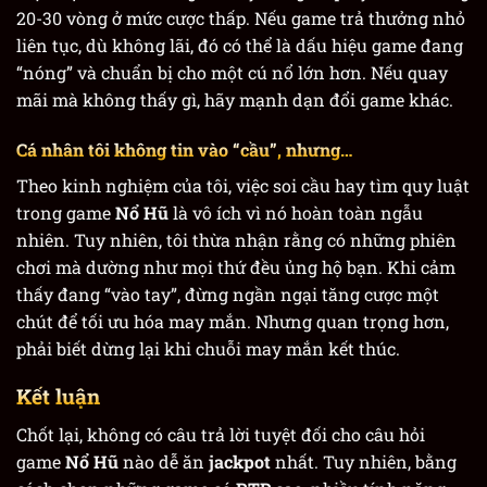
20-30 vòng ở mức cược thấp. Nếu game trả thưởng nhỏ
liên tục, dù không lãi, đó có thể là dấu hiệu game đang
“nóng” và chuẩn bị cho một cú nổ lớn hơn. Nếu quay
mãi mà không thấy gì, hãy mạnh dạn đổi game khác.
Cá nhân tôi không tin vào “cầu”, nhưng…
Theo kinh nghiệm của tôi, việc soi cầu hay tìm quy luật
trong game
Nổ Hũ
là vô ích vì nó hoàn toàn ngẫu
nhiên. Tuy nhiên, tôi thừa nhận rằng có những phiên
chơi mà dường như mọi thứ đều ủng hộ bạn. Khi cảm
thấy đang “vào tay”, đừng ngần ngại tăng cược một
chút để tối ưu hóa may mắn. Nhưng quan trọng hơn,
phải biết dừng lại khi chuỗi may mắn kết thúc.
Kết luận
Chốt lại, không có câu trả lời tuyệt đối cho câu hỏi
game
Nổ Hũ
nào dễ ăn
jackpot
nhất. Tuy nhiên, bằng