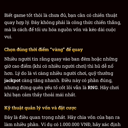
Biết game tốt thôi là chưa đủ, bạn cần có chiến thuật
quay hợp lý. Đây không phải là công thức chiến thắng,
mà là cách để tối ưu hóa nguồn vốn và kéo dài cuộc
vui.
Chọn đúng thời điểm “vàng” để quay
Nhiều người tin rằng quay vào ban đêm hoặc những
giờ cao điểm (khi có nhiều người chơi) thì hũ dễ nổ
hơn. Lý do là vì càng nhiều người chơi, quỹ thưởng
jackpot
càng tăng nhanh. Điều này có phần đúng,
nhưng đừng quên yếu tố cốt lõi vẫn là
RNG
. Hãy chơi
khi bạn cảm thấy thoải mái nhất.
Kỹ thuật quản lý vốn và đặt cược
Đây là điều quan trọng nhất. Hãy chia vốn của bạn ra
làm nhiều phần. Ví dụ có 1.000.000 VNĐ, hãy xác định