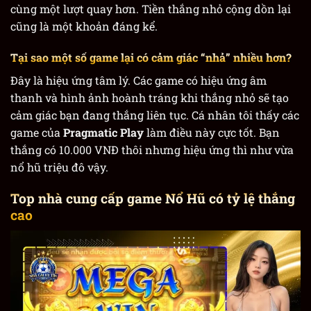
cùng một lượt quay hơn. Tiền thắng nhỏ cộng dồn lại
cũng là một khoản đáng kể.
Tại sao một số game lại có cảm giác “nhả” nhiều hơn?
Đây là hiệu ứng tâm lý. Các game có hiệu ứng âm
thanh và hình ảnh hoành tráng khi thắng nhỏ sẽ tạo
cảm giác bạn đang thắng liên tục. Cá nhân tôi thấy các
game của
Pragmatic Play
làm điều này cực tốt. Bạn
thắng có 10.000 VNĐ thôi nhưng hiệu ứng thì như vừa
nổ hũ triệu đô vậy.
Top nhà cung cấp game Nổ Hũ có tỷ lệ thắng
cao