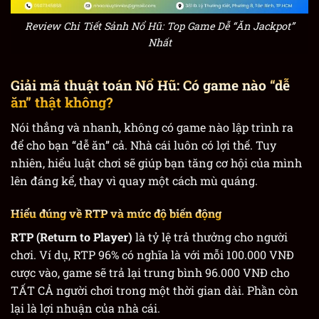
Review Chi Tiết Sảnh Nổ Hũ: Top Game Dễ “Ăn Jackpot”
Nhất
Giải mã thuật toán Nổ Hũ: Có game nào “dễ
ăn” thật không?
Nói thẳng và nhanh, không có game nào lập trình ra
để cho bạn “dễ ăn” cả. Nhà cái luôn có lợi thế. Tuy
nhiên, hiểu luật chơi sẽ giúp bạn tăng cơ hội của mình
lên đáng kể, thay vì quay một cách mù quáng.
Hiểu đúng về RTP và mức độ biến động
RTP (Return to Player)
là tỷ lệ trả thưởng cho người
chơi. Ví dụ, RTP 96% có nghĩa là với mỗi 100.000 VNĐ
cược vào, game sẽ trả lại trung bình 96.000 VNĐ cho
TẤT CẢ người chơi trong một thời gian dài. Phần còn
lại là lợi nhuận của nhà cái.