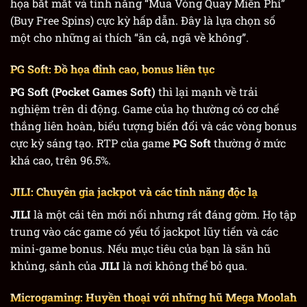
họa bắt mắt và tính năng “Mua Vòng Quay Miễn Phí”
(Buy Free Spins) cực kỳ hấp dẫn. Đây là lựa chọn số
một cho những ai thích “ăn cả, ngã về không”.
PG Soft: Đồ họa đỉnh cao, bonus liên tục
PG Soft (Pocket Games Soft)
thì lại mạnh về trải
nghiệm trên di động. Game của họ thường có cơ chế
thắng liên hoàn, biểu tượng biến đổi và các vòng bonus
cực kỳ sáng tạo. RTP của game
PG Soft
thường ở mức
khá cao, trên 96.5%.
JILI: Chuyên gia jackpot và các tính năng độc lạ
JILI
là một cái tên mới nổi nhưng rất đáng gờm. Họ tập
trung vào các game có yếu tố jackpot lũy tiến và các
mini-game bonus. Nếu mục tiêu của bạn là săn hũ
khủng, sảnh của
JILI
là nơi không thể bỏ qua.
Microgaming: Huyền thoại với những hũ Mega Moolah