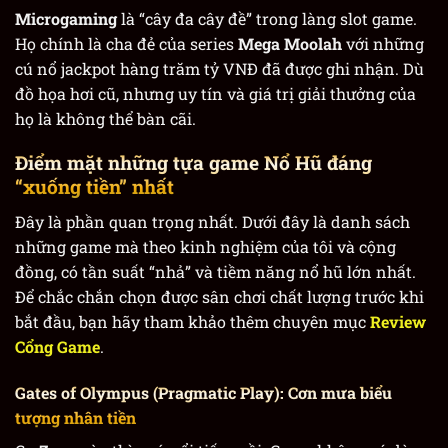
Microgaming
là “cây đa cây đề” trong làng slot game.
Họ chính là cha đẻ của series
Mega Moolah
với những
cú nổ jackpot hàng trăm tỷ VNĐ đã được ghi nhận. Dù
đồ họa hơi cũ, nhưng uy tín và giá trị giải thưởng của
họ là không thể bàn cãi.
Điểm mặt những tựa game Nổ Hũ đáng
“xuống tiền” nhất
Đây là phần quan trọng nhất. Dưới đây là danh sách
những game mà theo kinh nghiệm của tôi và cộng
đồng, có tần suất “nhả” và tiềm năng nổ hũ lớn nhất.
Để chắc chắn chọn được sân chơi chất lượng trước khi
bắt đầu, bạn hãy tham khảo thêm chuyên mục
Review
Cổng Game
.
Gates of Olympus (Pragmatic Play): Cơn mưa biểu
tượng nhân tiền