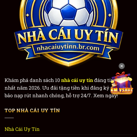
✕
Khám phá danh sách 10
nhà cái uy tín
đáng tin cậy
nhất năm 2026. Ưu đãi tặng tiền khi đăng ký mới. Đảm
bảo nạp rút nhanh chóng, hỗ trợ 24/7. Xem ngay!
TOP NHÀ CÁI UY TÍN
Nhà Cái Uy Tín