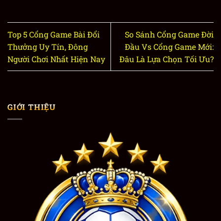
Top 5 Cổng Game Bài Đổi
So Sánh Cổng Game Đời
Thưởng Uy Tín, Đông
Đầu Vs Cổng Game Mới:
Người Chơi Nhất Hiện Nay
Đâu Là Lựa Chọn Tối Ưu?
GIỚI THIỆU