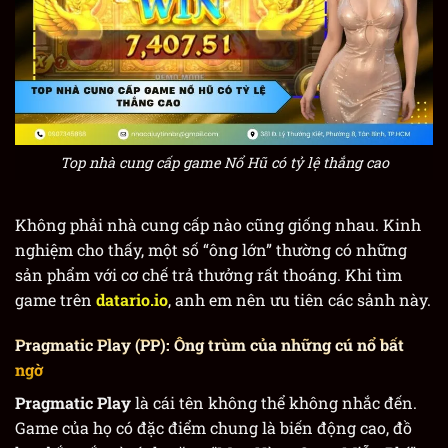
Top nhà cung cấp game Nổ Hũ có tỷ lệ thắng cao
Không phải nhà cung cấp nào cũng giống nhau. Kinh
nghiệm cho thấy, một số “ông lớn” thường có những
sản phẩm với cơ chế trả thưởng rất thoáng. Khi tìm
game trên
datario.io
, anh em nên ưu tiên các sảnh này.
Pragmatic Play (PP): Ông trùm của những cú nổ bất
ngờ
Pragmatic Play
là cái tên không thể không nhắc đến.
Game của họ có đặc điểm chung là biến động cao, đồ