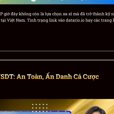
P giờ đây không còn là lựa chọn xa xỉ mà đã trở thành kỹ 
ại Việt Nam. Tình trạng link vào datario.io hay các trang
USDT: An Toàn, Ẩn Danh Cá Cược