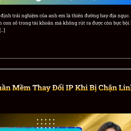
t định trải nghiệm của anh em là thiên đường hay địa ngục.
n con số trong tài khoản mà không rút ra được còn bực bội
[…]
ần Mềm Thay Đổi IP Khi Bị Chặn Lin