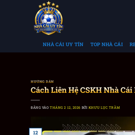
Bỏ
qua
nội
dung
NHÀ CÁI UY TÍN
TOP NHÀ CÁI
R
HƯỚNG DẪN
Cách Liên Hệ CSKH Nhà Cái 
ĐĂNG VÀO
THÁNG 2 12, 2026
BỞI
KHƯU LỤC TRẦM
12