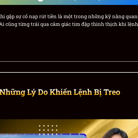
hi gặp sự cố nạp rút tiền là một trong những kỹ năng quan
i cũng từng trải qua cảm giác tim đập thình thịch khi lện
 Những Lý Do Khiến Lệnh Bị Treo