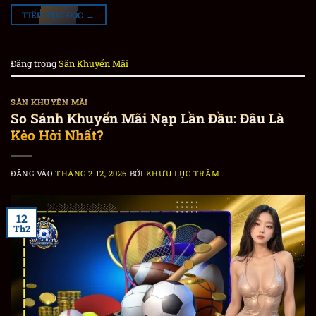
TIẾP TỤC ĐỌC
→
Đăng trong
Săn Khuyến Mãi
SĂN KHUYẾN MÃI
So Sánh Khuyến Mãi Nạp Lần Đầu: Đâu Là
Kèo Hời Nhất?
ĐĂNG VÀO
THÁNG 2 12, 2026
BỞI
KHƯU LỤC TRẦM
12
Th2