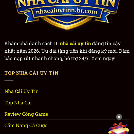
Khám phá danh sách 10
nhà cái uy tín
đáng tin cậy
nhất năm 2026. Ưu đãi tặng tiền khi đăng ký mới. Đảm
bảo nạp rút nhanh chóng, hỗ trợ 24/7. Xem ngay!
TOP NHÀ CÁI UY TÍN
Nhà Cái Uy Tín
Top Nhà Cái
Review Cổng Game
✕
Cẩm Nang Cá Cược