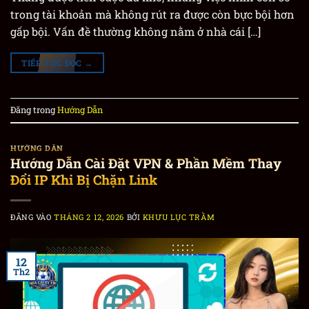
trong tài khoản mà không rút ra được còn bực bội hơn
gấp bội. Vấn đề thường không nằm ở nhà cái […]
TIẾP TỤC ĐỌC
→
Đăng trong
Hướng Dẫn
HƯỚNG DẪN
Hướng Dẫn Cài Đặt VPN & Phần Mềm Thay
Đổi IP Khi Bị Chặn Link
ĐĂNG VÀO
THÁNG 2 12, 2026
BỞI
KHƯU LỤC TRẦM
12
Th2