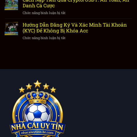
Cài
Lý
Danh Cá Cược
Nạp
Đặt
Do
Rút
Chức năng bình luận bị tắt
ở
VPN
Khiến
Cách
&
Lệnh
Nạp
Hướng Dẫn Đăng Ký Và Xác Minh Tài Khoản
Phần
Bị
Tiền
Mềm
(KYC) Để Không Bị Khóa Acc
Treo
Qua
Thay
Chức năng bình luận bị tắt
ở
Crypto/USDT:
Đổi
Hướng
An
IP
Dẫn
Toàn,
Khi
Đăng
Ẩn
Bị
Ký
Danh
Chặn
Và
Cá
Link
Xác
Cược
Minh
Tài
Khoản
(KYC)
Để
Không
Bị
Khóa
Acc