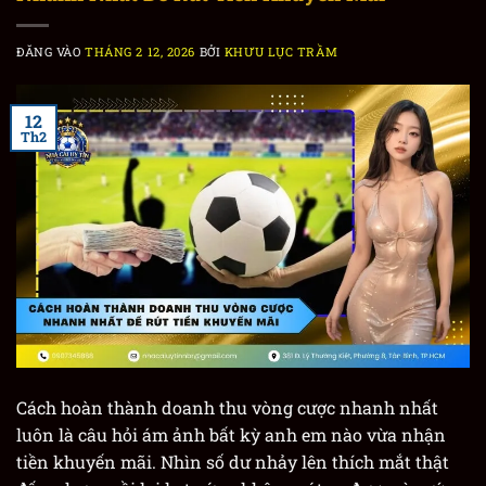
ĐĂNG VÀO
THÁNG 2 12, 2026
BỞI
KHƯU LỤC TRẦM
12
Th2
Cách hoàn thành doanh thu vòng cược nhanh nhất
luôn là câu hỏi ám ảnh bất kỳ anh em nào vừa nhận
tiền khuyến mãi. Nhìn số dư nhảy lên thích mắt thật