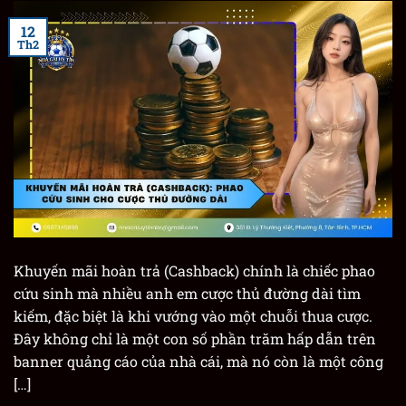
12
Th2
Khuyến mãi hoàn trả (Cashback) chính là chiếc phao
cứu sinh mà nhiều anh em cược thủ đường dài tìm
kiếm, đặc biệt là khi vướng vào một chuỗi thua cược.
Đây không chỉ là một con số phần trăm hấp dẫn trên
banner quảng cáo của nhà cái, mà nó còn là một công
[…]