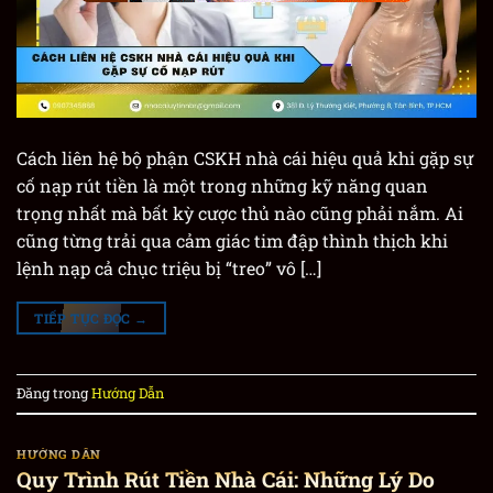
Cách liên hệ bộ phận CSKH nhà cái hiệu quả khi gặp sự
cố nạp rút tiền là một trong những kỹ năng quan
trọng nhất mà bất kỳ cược thủ nào cũng phải nắm. Ai
cũng từng trải qua cảm giác tim đập thình thịch khi
lệnh nạp cả chục triệu bị “treo” vô […]
TIẾP TỤC ĐỌC
→
Đăng trong
Hướng Dẫn
HƯỚNG DẪN
Quy Trình Rút Tiền Nhà Cái: Những Lý Do