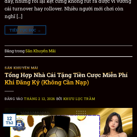
đấy, nhưng rồi lại kẹt cứng không rút ra được vì vướng
cái turnover hay rollover. Nhiều người mới chơi còn
nghĩ […]
TIẾP TỤC ĐỌC
→
Đăng trong
Săn Khuyến Mãi
SĂN KHUYẾN MÃI
Tổng Hợp Nhà Cái Tặng Tiền Cược Miễn Phí
Khi Đăng Ký (Không Cần Nạp)
ĐĂNG VÀO
THÁNG 2 12, 2026
BỞI
KHƯU LỤC TRẦM
12
Th2