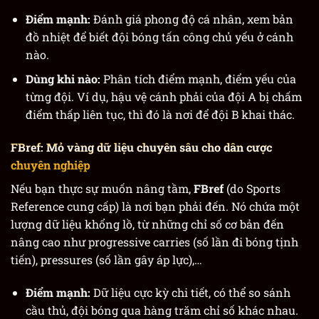
Điểm mạnh:
Đánh giá phong độ cá nhân, xem bản
đồ nhiệt để biết đội bóng tấn công chủ yếu ở cánh
nào.
Dùng khi nào:
Phân tích điểm mạnh, điểm yếu của
từng đội. Ví dụ, hậu vệ cánh phải của đội A bị chấm
điểm thấp liên tục, thì đó là nơi để đội B khai thác.
FBref: Mỏ vàng dữ liệu chuyên sâu cho dân cược
chuyên nghiệp
Nếu bạn thực sự muốn nâng tầm,
FBref
(do Sports
Reference cung cấp) là nơi bạn phải đến. Nó chứa một
lượng dữ liệu khổng lồ, từ những chỉ số cơ bản đến
nâng cao như progressive carries (số lần đi bóng tịnh
tiến), pressures (số lần gây áp lực),…
Điểm mạnh:
Dữ liệu cực kỳ chi tiết, có thể so sánh
cầu thủ, đội bóng qua hàng trăm chỉ số khác nhau.