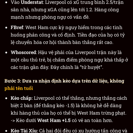
Vào
Understat
: Liverpool có xG trung bình 2.5/trận
sân nhà, nhưng xGA cũng lên tới 1.2. Hàng công
mạnh nhưng phòng ngự có vấn đề.
FBref
: West Ham cực kỳ nguy hiểm trong các tình
huống phản công và cố định. Tiền đạo của họ có tỷ
lệ chuyển hóa cơ hội thành bàn thắng rất cao.
Whoscored
: Hậu vệ phải của Liverpool trận này là
một cầu thủ trẻ, bị chấm điểm phòng ngự khá thấp ở
các trận gần đây. Đây chính là “tử huyệt”.
Bước 3: Đưa ra nhận định kèo dựa trên dữ liệu, không
phải tên tuổi
Kèo chấp:
Liverpool có thể thắng, nhưng thắng cách
biệt 2 bàn (để thắng kèo -1.5) là không hề dễ dàng
khi hàng thủ của họ có thể bị West Ham trừng phạt.
-> Kèo dưới
West Ham +1.5
có vẻ an toàn hơn.
Kèo Tài Xỉu:
Cả hai đội đều có xu hướng tấn công và