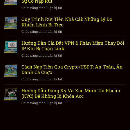
Sự Cố Nạp Rút
Chức năng bình luận bị tắt
ở
Cách
Liên
Quy Trình Rút Tiền Nhà Cái: Những Lý Do
Hệ
Khiến Lệnh Bị Treo
CSKH
Chức năng bình luận bị tắt
ở
Nhà
Quy
Cái
Trình
Hướng Dẫn Cài Đặt VPN & Phần Mềm Thay Đổi
Hiệu
Rút
Quả
IP Khi Bị Chặn Link
Tiền
Khi
Chức năng bình luận bị tắt
ở
Nhà
Gặp
Hướng
Cái:
Sự
Dẫn
Cách Nạp Tiền Qua Crypto/USDT: An Toàn, Ẩn
Những
Cố
Cài
Lý
Danh Cá Cược
Nạp
Đặt
Do
Rút
Chức năng bình luận bị tắt
ở
VPN
Khiến
Cách
&
Lệnh
Nạp
Hướng Dẫn Đăng Ký Và Xác Minh Tài Khoản
Phần
Bị
Tiền
Mềm
(KYC) Để Không Bị Khóa Acc
Treo
Qua
Thay
Chức năng bình luận bị tắt
ở
Crypto/USDT:
Đổi
Hướng
An
IP
Dẫn
Toàn,
Khi
Đăng
Ẩn
Bị
Ký
Danh
Chặn
Và
Cá
Link