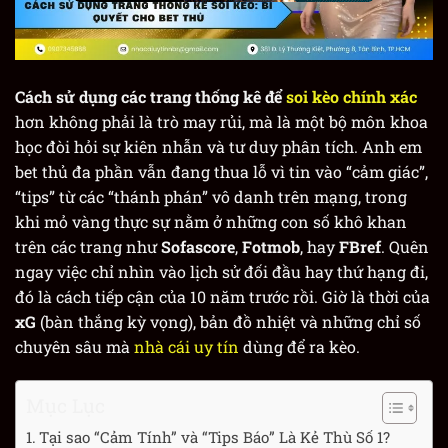
Cách sử dụng các trang thống kê để
soi kèo chính xác
hơn không phải là trò may rủi, mà là một bộ môn khoa
học đòi hỏi sự kiên nhẫn và tư duy phân tích. Anh em
bet thủ đa phần vẫn đang thua lỗ vì tin vào “cảm giác”,
“tips” từ các “thánh phán” vô danh trên mạng, trong
khi mỏ vàng thực sự nằm ở những con số khô khan
trên các trang như
Sofascore
,
Fotmob
, hay
FBref
. Quên
ngay việc chỉ nhìn vào lịch sử đối đầu hay thứ hạng đi,
đó là cách tiếp cận của 10 năm trước rồi. Giờ là thời của
xG
(bàn thắng kỳ vọng), bản đồ nhiệt và những chỉ số
chuyên sâu mà
nhà cái uy tín
dùng để ra kèo.
Mục Lục
Tại sao “Cảm Tính” và “Tips Báo” Là Kẻ Thù Số 1?