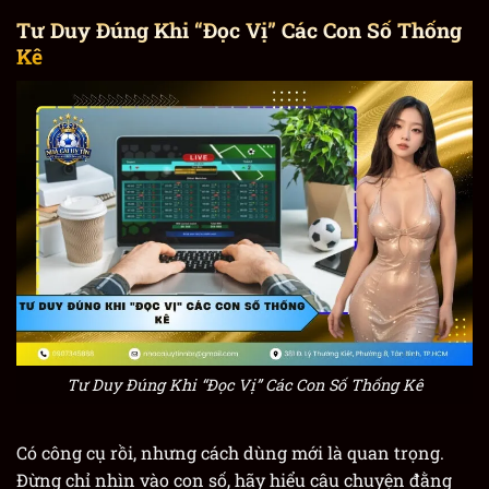
Tư Duy Đúng Khi “Đọc Vị” Các Con Số Thống
Kê
Tư Duy Đúng Khi “Đọc Vị” Các Con Số Thống Kê
Có công cụ rồi, nhưng cách dùng mới là quan trọng.
Đừng chỉ nhìn vào con số, hãy hiểu câu chuyện đằng