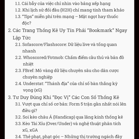
Cái bẫy của việc chỉ nhìn vào bảng xếp hạng
Khi lịch sử đối đầu (H2H) chỉ mang tính tham khảo
“Tips” miễn phí trên mạng – Mật ngọt hay thuốc
độc?
Các Trang Thống Kê Uy Tín Phải “Bookmark” Ngay
Lập Tức
Sofascore/Flashscore: Dữ liệu live và tổng quan
nhanh
Whoscored/Fotmob: Chấm điểm cầu thủ và bản đồ
nhiệt
FBref: Mỏ vàng dữ liệu chuyên sâu cho dân cược
chuyên nghiệp
Understat: “Thánh địa” của chỉ số bàn thắng kỳ
vọng (xG)
Tư Duy Đúng Khi “Đọc Vị” Các Con Số Thống Kê
Vượt qua chỉ số cơ bản: Form 5 trận gần nhất nói lên
điều gì?
Soi kèo châu Á (Handicap) qua lăng kính thống kê
Kèo Tài Xỉu (Over/Under) và nghệ thuật phân tích
xG, xGA
Thẻ phạt, phạt góc – Những thị trường ngách đầy