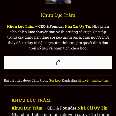
Khưu Lục Trầm
Khưu Lục Trầm
– CEO & Founder
Nhà Cái Uy Tín
Nhà phân
tích chiến lược chuyên sâu về thị trường cá cược. Ông tập
trung xây dựng nền tảng soi kèo minh bạch, giúp người chơi
thay đổi tư duy từ đặt cược cảm tính sang ra quyết định dựa
trên số liệu và phân tích khoa học.
Bài viết này được đăng trong
Soi kèo
. Đánh dấu
liên kết thường trực
.
KHƯU LỤC TRẦM
Khưu Lục Trầm
– CEO & Founder
Nhà Cái Uy Tín
Nhà phân tích chiến lược chuyên sâu về thị trường