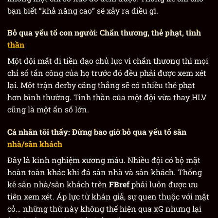
bạn biết “khả năng cao” sẽ xảy ra điều gì.
Bỏ qua yếu tố con người: Chấn thương, thẻ phạt, tinh
thần
Một đội mất đi tiền đạo chủ lực vì chấn thương thì mọi
chỉ số tấn công của họ trước đó đều phải được xem xét
lại. Một trận derby căng thẳng sẽ có nhiều thẻ phạt
hơn bình thường. Tinh thần của một đội vừa thay HLV
cũng là một ẩn số lớn.
Cá nhân tôi thấy: Đừng bao giờ bỏ qua yếu tố sân
nhà/sân khách
Đây là kinh nghiệm xương máu. Nhiều đội có bộ mặt
hoàn toàn khác khi đá sân nhà và sân khách. Thống
kê sân nhà/sân khách trên
FBref
phải luôn được ưu
tiên xem xét. Áp lực từ khán giả, sự quen thuộc với mặt
cỏ… những thứ này không thể hiện qua xG nhưng lại