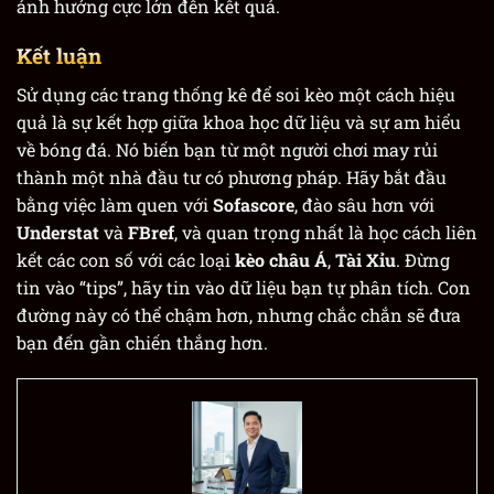
ảnh hưởng cực lớn đến kết quả.
Kết luận
Sử dụng các trang thống kê để soi kèo một cách hiệu
quả là sự kết hợp giữa khoa học dữ liệu và sự am hiểu
về bóng đá. Nó biến bạn từ một người chơi may rủi
thành một nhà đầu tư có phương pháp. Hãy bắt đầu
bằng việc làm quen với
Sofascore
, đào sâu hơn với
Understat
và
FBref
, và quan trọng nhất là học cách liên
kết các con số với các loại
kèo châu Á
,
Tài Xỉu
. Đừng
tin vào “tips”, hãy tin vào dữ liệu bạn tự phân tích. Con
đường này có thể chậm hơn, nhưng chắc chắn sẽ đưa
bạn đến gần chiến thắng hơn.