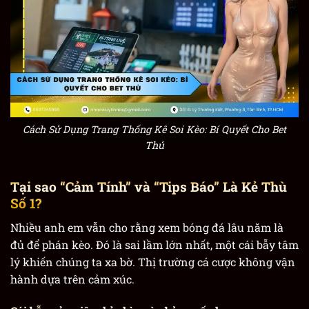
Cách Sử Dụng Trang Thống Kê Soi Kèo: Bí Quyết Cho Bet
Thủ
Tại sao “Cảm Tính” và “Tips Báo” Là Kẻ Thù
Số 1?
Nhiều anh em vẫn cho rằng xem bóng đá lâu năm là
đủ để phán kèo. Đó là sai lầm lớn nhất, một cái bẫy tâm
lý khiến chúng ta xa bờ. Thị trường cá cược không vận
hành dựa trên cảm xúc.