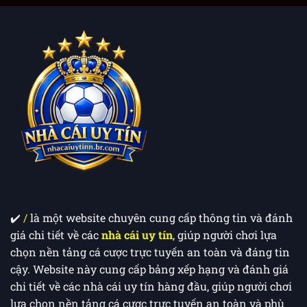
Xác
Cược
Minh
Tài
Khoản
(KYC)
Để
Không
Bị
Khóa
Acc
✔️ ​
/
là một website chuyên cung cấp thông tin và đánh
giá chi tiết về các
nhà cái uy tín
, giúp người chơi lựa
chọn nền tảng cá cược trực tuyến an toàn và đáng tin
cậy. Website này cung cấp bảng xếp hạng và đánh giá
chi tiết về các nhà cái uy tín hàng đầu, giúp người chơi
lựa chọn nền tảng cá cược trực tuyến an toàn và phù