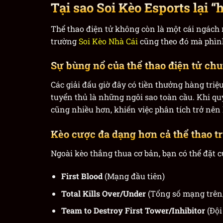
Tại sao Soi Kèo Esports lại “
Thể thao điện tử không còn là một cái ngách 
trường
Soi Kèo Nhà Cái
cũng theo đó mà phình 
Sự bùng nổ của thể thao điện tử ch
Các giải đấu giờ đây có tiền thưởng hàng triệ
tuyển thủ là những ngôi sao toàn cầu. Khi qu
cũng nhiều hơn, khiến việc phân tích trở nên 
Kèo cược đa dạng hơn cả thể thao t
Ngoài kèo thắng thua cơ bản, bạn có thể đặt c
First Blood
(Mạng đầu tiên)
Total Kills Over/Under
(Tổng số mạng trên
Team to Destroy First Tower/Inhibitor
(Đội