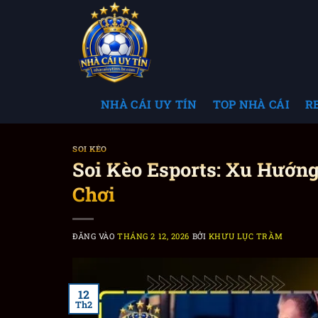
Bỏ
qua
nội
dung
NHÀ CÁI UY TÍN
TOP NHÀ CÁI
R
SOI KÈO
Soi Kèo Esports: Xu Hướn
Chơi
ĐĂNG VÀO
THÁNG 2 12, 2026
BỞI
KHƯU LỤC TRẦM
12
Th2