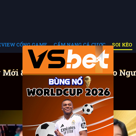
EVIEW CỔNG GAME
CẨM NANG CÁ CƯỢC
SOI KÈO
×
g Mới & Lưu Ý Quan Trọng Cho Ngư