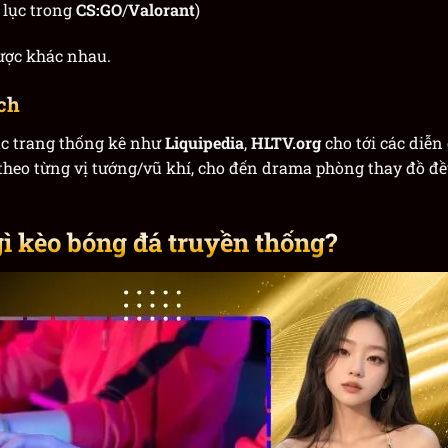
 lục trong
CS:GO
/
Valorant
)
cược khác nhau.
ch
các trang thống kê như
Liquipedia
,
HLTV.org
cho tới các diễn
ng theo từng vị tướng/vũ khí, cho đến drama phòng thay đồ đề
gì kèo bóng đá truyền thống?