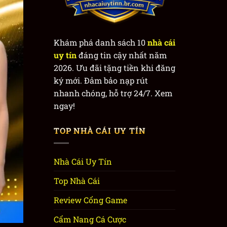
Khám phá danh sách 10
nhà cái
uy tín
đáng tin cậy nhất năm
2026. Ưu đãi tặng tiền khi đăng
ký mới. Đảm bảo nạp rút
nhanh chóng, hỗ trợ 24/7. Xem
ngay!
TOP NHÀ CÁI UY TÍN
Nhà Cái Uy Tín
Top Nhà Cái
Review Cổng Game
Cẩm Nang Cá Cược