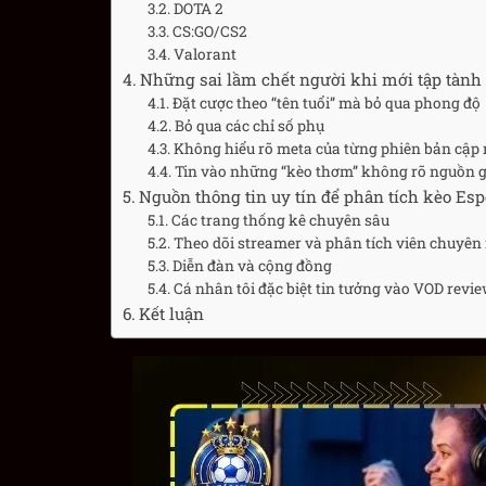
DOTA 2
CS:GO/CS2
Valorant
Những sai lầm chết người khi mới tập tành 
Đặt cược theo “tên tuổi” mà bỏ qua phong độ
Bỏ qua các chỉ số phụ
Không hiểu rõ meta của từng phiên bản cập
Tin vào những “kèo thơm” không rõ nguồn 
Nguồn thông tin uy tín để phân tích kèo Esp
Các trang thống kê chuyên sâu
Theo dõi streamer và phân tích viên chuyên
Diễn đàn và cộng đồng
Cá nhân tôi đặc biệt tin tưởng vào VOD revi
Kết luận