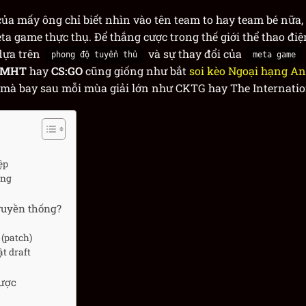
của mấy ông chỉ biết nhìn vào tên team to hay team bé nữa, 
ta game thực thụ. Để thắng cược trong thế giới thể thao điện
ựa trên
và sự thay đổi của
phong độ tuyển thủ
meta game
LMHT
hay
CS:GO
cũng giống như bắt
soi kèo Ngoại hạng A
h mà bay sau mỗi mùa giải lớn như CKTG hay The Internatio
ệp
ống
truyền thống?
(patch)
t draft
cược