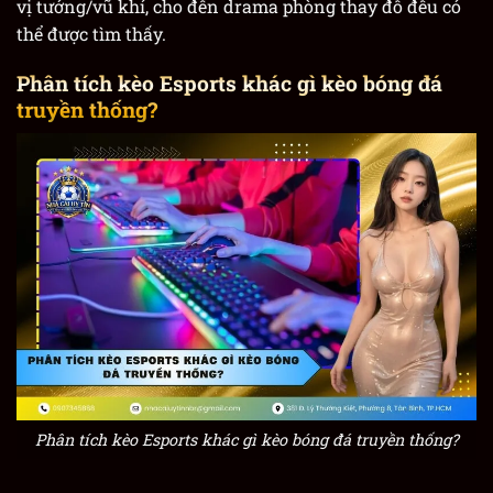
vị tướng/vũ khí, cho đến drama phòng thay đồ đều có
thể được tìm thấy.
Phân tích kèo Esports khác gì kèo bóng đá
truyền thống?
Phân tích kèo Esports khác gì kèo bóng đá truyền thống?