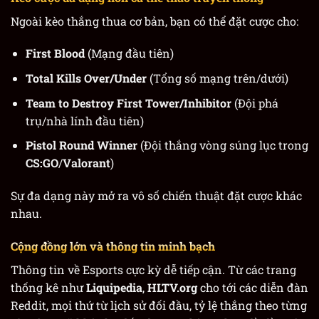
Ngoài kèo thắng thua cơ bản, bạn có thể đặt cược cho:
First Blood
(Mạng đầu tiên)
Total Kills Over/Under
(Tổng số mạng trên/dưới)
Team to Destroy First Tower/Inhibitor
(Đội phá
trụ/nhà lính đầu tiên)
Pistol Round Winner
(Đội thắng vòng súng lục trong
CS:GO
/
Valorant
)
Sự đa dạng này mở ra vô số chiến thuật đặt cược khác
nhau.
Cộng đồng lớn và thông tin minh bạch
Thông tin về Esports cực kỳ dễ tiếp cận. Từ các trang
thống kê như
Liquipedia
,
HLTV.org
cho tới các diễn đàn
Reddit, mọi thứ từ lịch sử đối đầu, tỷ lệ thắng theo từng