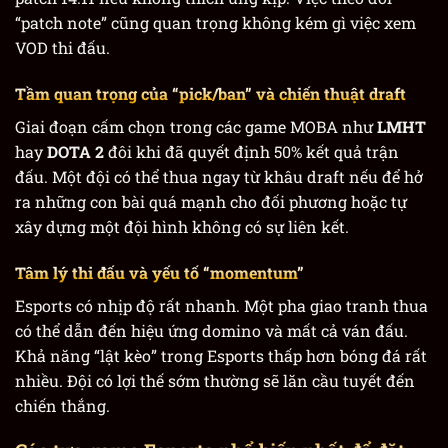
“patch note” cũng quan trọng không kém gì việc xem
VOD thi đấu.
Tầm quan trọng của “pick/ban” và chiến thuật draft
Giai đoạn cấm chọn trong các game MOBA như
LMHT
hay
DOTA 2
đôi khi đã quyết định 50% kết quả trận
đấu. Một đội có thể thua ngay từ khâu draft nếu để hở
ra những con bài quá mạnh cho đối phương hoặc tự
xây dựng một đội hình không có sự liên kết.
Tâm lý thi đấu và yếu tố “momentum”
Esports có nhịp độ rất nhanh. Một pha giao tranh thua
có thể dẫn đến hiệu ứng domino và mất cả ván đấu.
Khả năng “lật kèo” trong Esports thấp hơn bóng đá rất
nhiều. Đội có lợi thế sớm thường sẽ lăn cầu tuyết đến
chiến thắng.