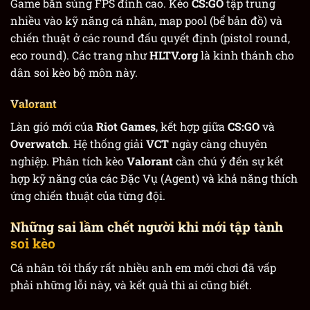
Game bắn súng FPS đỉnh cao. Kèo
CS:GO
tập trung
nhiều vào kỹ năng cá nhân, map pool (bể bản đồ) và
chiến thuật ở các round đấu quyết định (pistol round,
eco round). Các trang như
HLTV.org
là kinh thánh cho
dân soi kèo bộ môn này.
Valorant
Làn gió mới của
Riot Games
, kết hợp giữa
CS:GO
và
Overwatch
. Hệ thống giải
VCT
ngày càng chuyên
nghiệp. Phân tích kèo
Valorant
cần chú ý đến sự kết
hợp kỹ năng của các Đặc Vụ (Agent) và khả năng thích
ứng chiến thuật của từng đội.
Những sai lầm chết người khi mới tập tành
soi kèo
Cá nhân tôi thấy rất nhiều anh em mới chơi đã vấp
phải những lỗi này, và kết quả thì ai cũng biết.