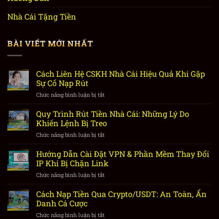
Nhà Cái Tặng Tiền
BÀI VIẾT MỚI NHẤT
Cách Liên Hệ CSKH Nhà Cái Hiệu Quả Khi Gặp
Sự Cố Nạp Rút
Chức năng bình luận bị tắt
ở
Cách
Liên
Quy Trình Rút Tiền Nhà Cái: Những Lý Do
Hệ
Khiến Lệnh Bị Treo
CSKH
Chức năng bình luận bị tắt
ở
Nhà
Quy
Cái
Trình
Hướng Dẫn Cài Đặt VPN & Phần Mềm Thay Đổi
Hiệu
Rút
Quả
IP Khi Bị Chặn Link
Tiền
Khi
Chức năng bình luận bị tắt
ở
Nhà
Gặp
Hướng
Cái:
Sự
Dẫn
Cách Nạp Tiền Qua Crypto/USDT: An Toàn, Ẩn
Những
Cố
Cài
Lý
Danh Cá Cược
Nạp
Đặt
Do
Rút
Chức năng bình luận bị tắt
ở
VPN
Khiến