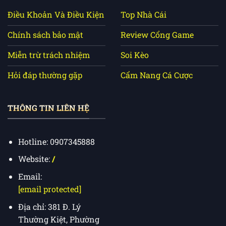
Điều Khoản Và Điều Kiện
Top Nhà Cái
Chính sách bảo mật
Review Cổng Game
Miễn trừ trách nhiệm
Soi Kèo
Hỏi đáp thường gặp
Cẩm Nang Cá Cược
THÔNG TIN LIÊN HỆ
Hotline: 0907345888
Website:
/
Email:
[email protected]
Địa chỉ: 381 Đ. Lý
Thường Kiệt, Phường