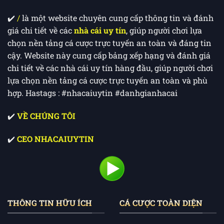
✔️ ​
/
là một website chuyên cung cấp thông tin và đánh
giá chi tiết về các
nhà cái uy tín
, giúp người chơi lựa
chọn nền tảng cá cược trực tuyến an toàn và đáng tin
cậy. Website này cung cấp bảng xếp hạng và đánh giá
chi tiết về các nhà cái uy tín hàng đầu, giúp người chơi
lựa chọn nền tảng cá cược trực tuyến an toàn và phù
hợp. Hastags : #nhacaiuytin #danhgianhacai
✔️
VỀ CHÚNG TÔI
✔️
CEO NHACAIUYTIN
THÔNG TIN HỮU ÍCH
CÁ CƯỢC TOÀN DIỆN