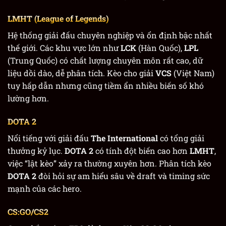
LMHT (League of Legends)
Hệ thống giải đấu chuyên nghiệp và ổn định bậc nhất
thế giới. Các khu vực lớn như
LCK
(Hàn Quốc),
LPL
(Trung Quốc) có chất lượng chuyên môn rất cao, dữ
liệu dồi dào, dễ phân tích. Kèo cho giải
VCS
(Việt Nam)
tuy hấp dẫn nhưng cũng tiềm ẩn nhiều biến số khó
lường hơn.
DOTA 2
Nổi tiếng với giải đấu
The International
có tổng giải
thưởng kỷ lục.
DOTA 2
có tính đột biến cao hơn
LMHT
,
việc “lật kèo” xảy ra thường xuyên hơn. Phân tích kèo
DOTA 2
đòi hỏi sự am hiểu sâu về draft và timing sức
mạnh của các hero.
CS:GO/CS2