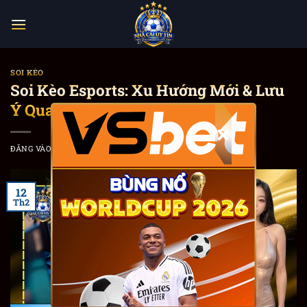
Bỏ
qua
nội
dung
SOI KÈO
Soi Kèo Esports: Xu Hướng Mới & Lưu
Ý Quan Trọng Cho Người Chơi
×
ĐĂNG VÀO
THÁNG 2 12, 2026
BỞI
KHƯU LỤC TRẦM
12
Th2