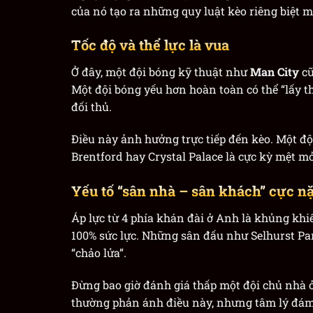
của nó tạo ra những quy luật kèo riêng biệt 
Tốc độ và thể lực là vua
Ở đây, một đội bóng kỹ thuật như
Man City
cũ
Một đội bóng yếu hơn hoàn toàn có thể “lấy th
đối thủ.
Điều này ảnh hưởng trực tiếp đến kèo. Một độ
Brentford hay Crystal Palace là cực kỳ mệt mỏ
Yếu tố “sân nhà – sân khách” cực n
Áp lực từ 4 phía khán đài ở Anh là khủng khi
100% sức lực. Những sân đấu như Selhurst Park
“chảo lửa”.
Đừng bao giờ đánh giá thấp một đội chủ nhà 
thường phản ánh điều này, nhưng tâm lý đám