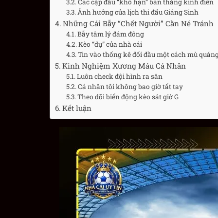
Các cặp đấu “khô hạn” bàn thắng kinh điển
Ảnh hưởng của lịch thi đấu Giáng Sinh
Những Cái Bẫy “Chết Người” Cần Né Tránh
Bẫy tâm lý đám đông
Kèo “dụ” của nhà cái
Tin vào thống kê đối đầu một cách mù quán
Kinh Nghiệm Xương Máu Cá Nhân
Luôn check đội hình ra sân
Cá nhân tôi không bao giờ tất tay
Theo dõi biến động kèo sát giờ G
Kết luận