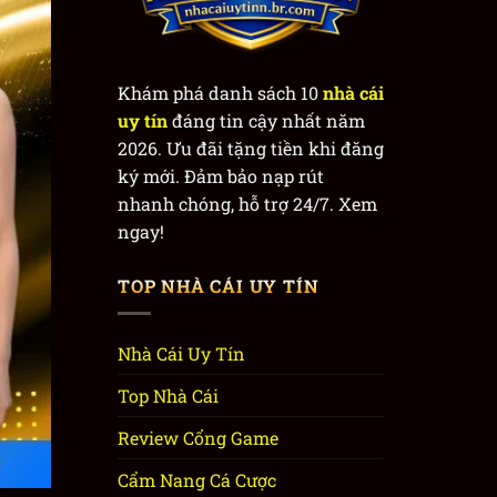
Khám phá danh sách 10
nhà cái
uy tín
đáng tin cậy nhất năm
2026. Ưu đãi tặng tiền khi đăng
ký mới. Đảm bảo nạp rút
nhanh chóng, hỗ trợ 24/7. Xem
ngay!
TOP NHÀ CÁI UY TÍN
Nhà Cái Uy Tín
Top Nhà Cái
Review Cổng Game
Cẩm Nang Cá Cược