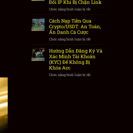
Đổi IP Khi Bị Chặn Link
Nhà
Sự
Chức năng bình luận bị tắt
ở
Cái:
Cố
Hướng
Những
Nạp
Dẫn
Lý
Cách Nạp Tiền Qua
Rút
Cài
Do
Crypto/USDT: An Toàn,
Đặt
Khiến
Ẩn Danh Cá Cược
VPN
Lệnh
Chức năng bình luận bị tắt
ở
&
Bị
Cách
Phần
Treo
Nạp
Mềm
Hướng Dẫn Đăng Ký Và
Tiền
Thay
Xác Minh Tài Khoản
Qua
Đổi
(KYC) Để Không Bị
Crypto/USDT:
IP
Khóa Acc
An
Khi
Toàn,
Chức năng bình luận bị tắt
Bị
ở
Ẩn
Chặn
Hướng
Danh
Link
Dẫn
Cá
Đăng
Cược
Ký
Và
Xác
Minh
Tài
Khoản
(KYC)
Để