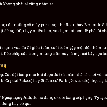
mà không phải ai cũng nhận ra.
ng cần những cỗ máy pressing như Rodri hay Bernardo Sil
ịt đè người”, chạy nhiều hơn, va chạm rát hơn để phá lối ch
i mạnh vừa đá C1 giữa tuần, cuối tuần gặp một đối thủ như
i. Kèo chấp sâu trong những trận này là một cái bẫy cực lớ
ặng
ếp. Các đội bóng nhỏ khi được đá trên sân nhà sẽ chơi với h
 (Crystal Palace) hay St James’ Park (Newcastle) thực sự l
ở
Ngoại hạng Anh
, dù họ đang ở cuối bảng xếp hạng.
Tỷ lệ 
 đông hay bỏ qua.