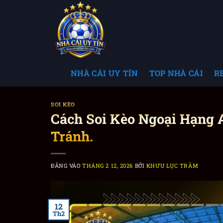
Bỏ
qua
nội
dung
NHÀ CÁI UY TÍN
TOP NHÀ CÁI
R
SOI KÈO
Cách Soi Kèo Ngoại Hạng A
Tránh.
ĐĂNG VÀO
THÁNG 2 12, 2026
BỞI
KHƯU LỤC TRẦM
12
Th2