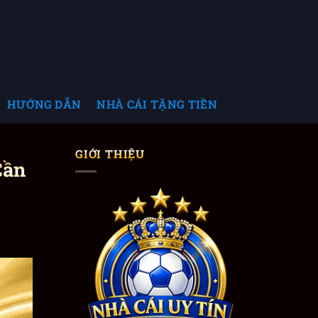
HƯỚNG DẪN
NHÀ CÁI TẶNG TIỀN
GIỚI THIỆU
Cần