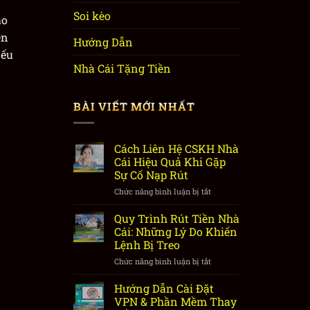
Soi kèo
ão
ên
Hướng Dẫn
nếu
Nhà Cái Tặng Tiền
BÀI VIẾT MỚI NHẤT
Cách Liên Hệ CSKH Nhà
Cái Hiệu Quả Khi Gặp
Sự Cố Nạp Rút
Chức năng bình luận bị tắt
ở
Cách
Liên
Quy Trình Rút Tiền Nhà
Hệ
Cái: Những Lý Do Khiến
CSKH
Lệnh Bị Treo
Nhà
Chức năng bình luận bị tắt
ở
Cái
Quy
Hiệu
Trình
Quả
Hướng Dẫn Cài Đặt
Rút
Khi
VPN & Phần Mềm Thay
Tiền
Gặp