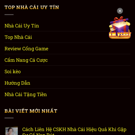
TOP NHÀ CÁI UY TÍN
✕
Nhà Cái Uy Tín
Top Nhà Cái
Review Cổng Game
Cẩm Nang Cá Cược
Soi kèo
Hướng Dẫn
Nhà Cái Tặng Tiền
BÀI VIẾT MỚI NHẤT
Cách Liên Hệ CSKH Nhà Cái Hiệu Quả Khi Gặp
Sự Cố Nạp Rút