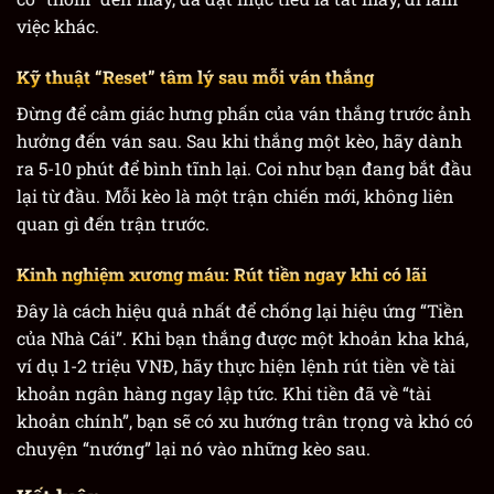
việc khác.
Kỹ thuật “Reset” tâm lý sau mỗi ván thắng
Đừng để cảm giác hưng phấn của ván thắng trước ảnh
hưởng đến ván sau. Sau khi thắng một kèo, hãy dành
ra 5-10 phút để bình tĩnh lại. Coi như bạn đang bắt đầu
lại từ đầu. Mỗi kèo là một trận chiến mới, không liên
quan gì đến trận trước.
Kinh nghiệm xương máu: Rút tiền ngay khi có lãi
Đây là cách hiệu quả nhất để chống lại hiệu ứng “Tiền
của Nhà Cái”. Khi bạn thắng được một khoản kha khá,
ví dụ 1-2 triệu VNĐ, hãy thực hiện lệnh rút tiền về tài
khoản ngân hàng ngay lập tức. Khi tiền đã về “tài
khoản chính”, bạn sẽ có xu hướng trân trọng và khó có
chuyện “nướng” lại nó vào những kèo sau.