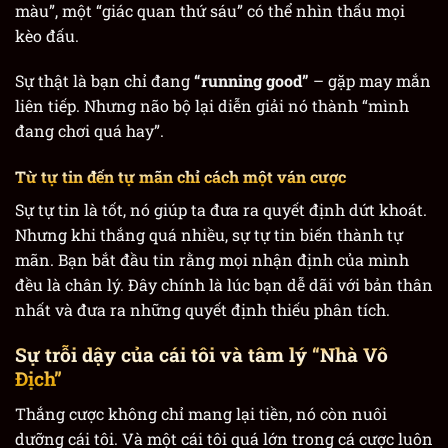
màu”, một “giác quan thứ sáu” có thể nhìn thấu mọi
kèo đấu.
Sự thật là bạn chỉ đang
“running good”
– gặp may mắn
liên tiếp. Nhưng não bộ lại diễn giải nó thành “mình
đang chơi quá hay”.
Từ tự tin đến tự mãn chỉ cách một ván cược
Sự tự tin là tốt, nó giúp ta đưa ra quyết định dứt khoát.
Nhưng khi thắng quá nhiều, sự tự tin biến thành tự
mãn. Bạn bắt đầu tin rằng mọi nhận định của mình
đều là chân lý. Đây chính là lúc bạn dễ dãi với bản thân
nhất và đưa ra những quyết định thiếu phân tích.
Sự trỗi dậy của cái tôi và tâm lý “Nhà Vô
Địch”
Thắng cược không chỉ mang lại tiền, nó còn nuôi
dưỡng cái tôi. Và một cái tôi quá lớn trong cá cược luôn