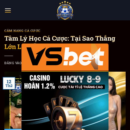
Bỏ
qua
nội
dung
CẨM NANG CÁ CƯỢC
Tâm Lý Học Cá Cược: Tại Sao Thắng
Lớn Lại Dễ Thua Sạch?
×
ĐĂNG VÀO
THÁNG 2 12, 2026
BỞI
KHƯU LỤC TRẦM
12
Th2