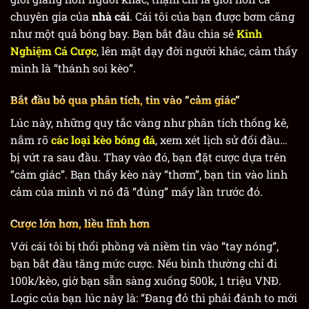
chuyên gia của
nhà cái
. Cái tôi của bạn được bơm căng
như một quả bóng bay. Bạn bắt đầu chia sẻ
Kinh
Nghiệm Cá Cược
, lên mặt dạy đời người khác, cảm thấy
mình là “thánh soi kèo”.
Bắt đầu bỏ qua phân tích, tin vào “cảm giác”
Lúc này, những quy tắc vàng như phân tích thống kê,
nắm rõ
các loại kèo bóng đá
, xem xét lịch sử đối đầu…
bị vứt ra sau đầu. Thay vào đó, bạn đặt cược dựa trên
“cảm giác”. Bạn thấy kèo này “thơm”, bạn tin vào linh
cảm của mình vì nó đã “đúng” mấy lần trước đó.
Cược lớn hơn, liều lĩnh hơn
Với cái tôi bị thổi phồng và niềm tin vào “tay nóng”,
bạn bắt đầu tăng mức cược. Nếu bình thường chỉ đi
100k/kèo, giờ bạn sẵn sàng xuống 500k, 1 triệu VNĐ.
Logic của bạn lúc này là: “Đang đỏ thì phải đánh to mới