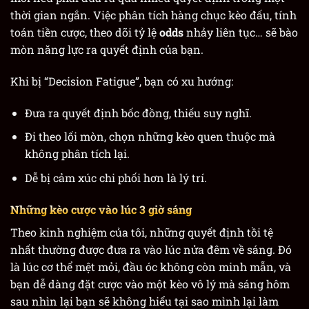
thời gian ngắn. Việc phân tích hàng chục kèo đấu, tính
toán tiền cược, theo dõi tỷ lệ
odds
nhảy liên tục… sẽ bào
mòn năng lực ra quyết định của bạn.
Khi bị “Decision Fatigue”, bạn có xu hướng:
Đưa ra quyết định bốc đồng, thiếu suy nghĩ.
Đi theo lối mòn, chọn những kèo quen thuộc mà
không phân tích lại.
Dễ bị cảm xúc chi phối hơn là lý trí.
Những kèo cược vào lúc 3 giờ sáng
Theo kinh nghiệm của tôi, những quyết định tồi tệ
nhất thường được đưa ra vào lúc nửa đêm về sáng. Đó
là lúc cơ thể mệt mỏi, đầu óc không còn minh mẫn, và
bạn dễ dàng đặt cược vào một kèo vô lý mà sáng hôm
sau nhìn lại bạn sẽ không hiểu tại sao mình lại làm