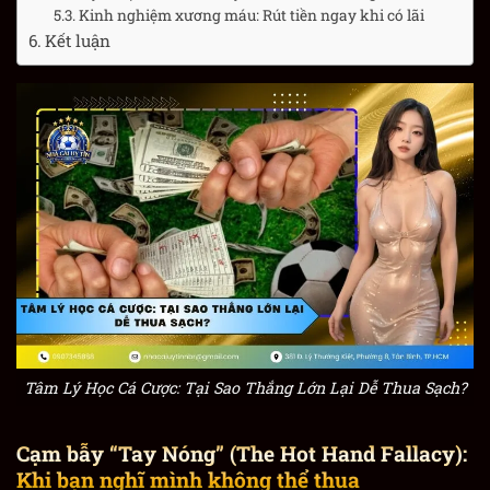
Kinh nghiệm xương máu: Rút tiền ngay khi có lãi
Kết luận
Tâm Lý Học Cá Cược: Tại Sao Thắng Lớn Lại Dễ Thua Sạch?
Cạm bẫy “Tay Nóng” (The Hot Hand Fallacy):
Khi bạn nghĩ mình không thể thua