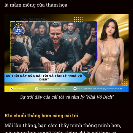
là mầm mống của thảm họa.
Sự trỗi dậy của cái tôi và tâm lý “Nhà Vô Địch”
Khi chuỗi thắng bơm căng cái tôi
Mỗi lần thắng, bạn cảm thấy mình thông minh hơn,
giỏi giang hơn người khác, thậm chí là giỏi hơn cả