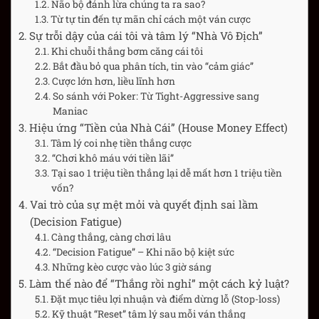
Não bộ đánh lừa chúng ta ra sao?
Từ tự tin đến tự mãn chỉ cách một ván cược
Sự trỗi dậy của cái tôi và tâm lý “Nhà Vô Địch”
Khi chuỗi thắng bơm căng cái tôi
Bắt đầu bỏ qua phân tích, tin vào “cảm giác”
Cược lớn hơn, liều lĩnh hơn
So sánh với Poker: Từ Tight-Aggressive sang
Maniac
Hiệu ứng “Tiền của Nhà Cái” (House Money Effect)
Tâm lý coi nhẹ tiền thắng cược
“Chơi khô máu với tiền lãi”
Tại sao 1 triệu tiền thắng lại dễ mất hơn 1 triệu tiền
vốn?
Vai trò của sự mệt mỏi và quyết định sai lầm
(Decision Fatigue)
Càng thắng, càng chơi lâu
“Decision Fatigue” – Khi não bộ kiệt sức
Những kèo cược vào lúc 3 giờ sáng
Làm thế nào để “Thắng rồi nghỉ” một cách kỷ luật?
Đặt mục tiêu lợi nhuận và điểm dừng lỗ (Stop-loss)
Kỹ thuật “Reset” tâm lý sau mỗi ván thắng