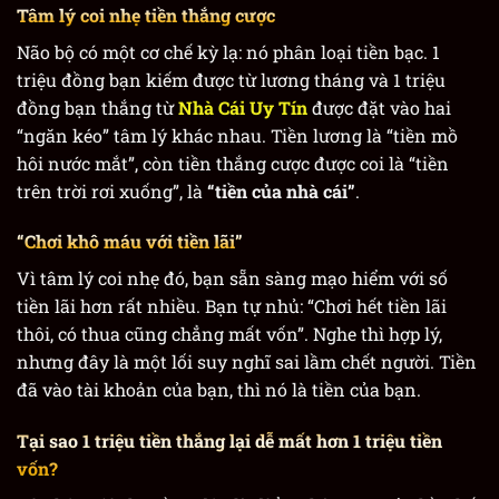
Tâm lý coi nhẹ tiền thắng cược
Não bộ có một cơ chế kỳ lạ: nó phân loại tiền bạc. 1
triệu đồng bạn kiếm được từ lương tháng và 1 triệu
đồng bạn thắng từ
Nhà Cái Uy Tín
được đặt vào hai
“ngăn kéo” tâm lý khác nhau. Tiền lương là “tiền mồ
hôi nước mắt”, còn tiền thắng cược được coi là “tiền
trên trời rơi xuống”, là
“tiền của nhà cái”
.
“Chơi khô máu với tiền lãi”
Vì tâm lý coi nhẹ đó, bạn sẵn sàng mạo hiểm với số
tiền lãi hơn rất nhiều. Bạn tự nhủ: “Chơi hết tiền lãi
thôi, có thua cũng chẳng mất vốn”. Nghe thì hợp lý,
nhưng đây là một lối suy nghĩ sai lầm chết người. Tiền
đã vào tài khoản của bạn, thì nó là tiền của bạn.
Tại sao 1 triệu tiền thắng lại dễ mất hơn 1 triệu tiền
vốn?