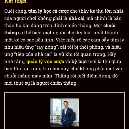
Kết luận
Cuối cùng,
tâm lý học cá cược
cho thấy kẻ thù lớn nhất
của người chơi không phải là
nhà cái
, mà chính là bản
thân họ khi đang trên đỉnh chiến thắng. Một
chuỗi
thắng
có thể biến một người chơi kỷ luật nhất thành
một kẻ cờ bạc liều lĩnh. Việc hiểu rõ các cạm bẫy tâm lý
như hiệu ứng “tay nóng”, cái tôi bị thổi phồng, và hiệu
ứng “tiền của nhà cái” là vũ khí tối quan trọng. Hãy
nhớ rằng,
quản lý vốn cược
và
kỷ luật
mới là thứ giúp
bạn tồn tại trong trò chơi này, chứ không phải một vài
chuỗi thắng may mắn. Thắng rồi biết điểm dừng, đó
mới thực sự là người chiến thắng.