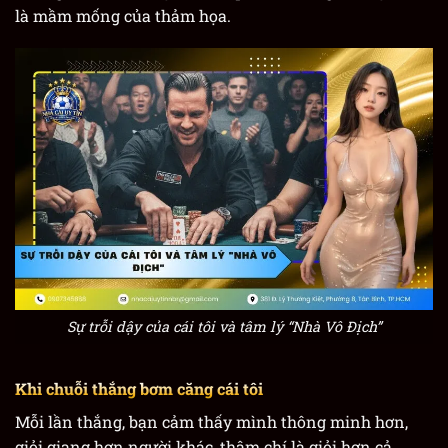
là mầm mống của thảm họa.
Sự trỗi dậy của cái tôi và tâm lý “Nhà Vô Địch”
Khi chuỗi thắng bơm căng cái tôi
Mỗi lần thắng, bạn cảm thấy mình thông minh hơn,
giỏi giang hơn người khác, thậm chí là giỏi hơn cả