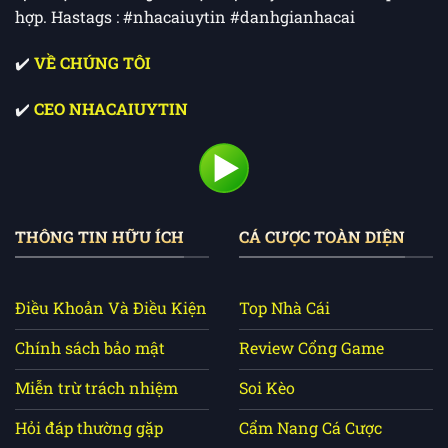
hợp. Hastags : #nhacaiuytin #danhgianhacai
✔️
VỀ CHÚNG TÔI
✔️
CEO NHACAIUYTIN
THÔNG TIN HỮU ÍCH
CÁ CƯỢC TOÀN DIỆN
Điều Khoản Và Điều Kiện
Top Nhà Cái
Chính sách bảo mật
Review Cổng Game
Miễn trừ trách nhiệm
Soi Kèo
Hỏi đáp thường gặp
Cẩm Nang Cá Cược