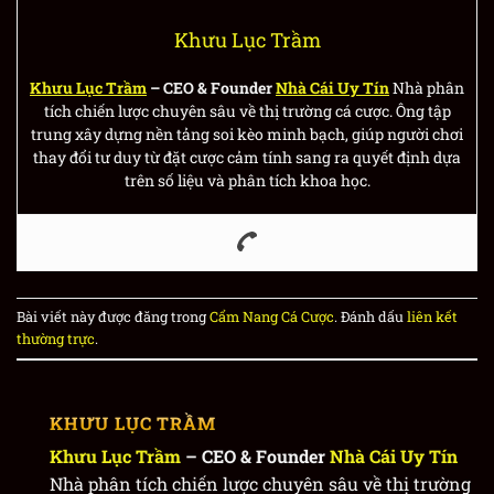
Khưu Lục Trầm
Khưu Lục Trầm
– CEO & Founder
Nhà Cái Uy Tín
Nhà phân
tích chiến lược chuyên sâu về thị trường cá cược. Ông tập
trung xây dựng nền tảng soi kèo minh bạch, giúp người chơi
thay đổi tư duy từ đặt cược cảm tính sang ra quyết định dựa
trên số liệu và phân tích khoa học.
Bài viết này được đăng trong
Cẩm Nang Cá Cược
. Đánh dấu
liên kết
thường trực
.
KHƯU LỤC TRẦM
Khưu Lục Trầm
– CEO & Founder
Nhà Cái Uy Tín
Nhà phân tích chiến lược chuyên sâu về thị trường