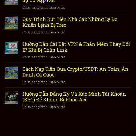
Chức năng bình luận bị tắt
ở
Cách
Liên
Quy Trình Rút Tiền Nhà Cái: Những Lý Do
Hệ
Khiến Lệnh Bị Treo
CSKH
Chức năng bình luận bị tắt
ở
Nhà
Quy
Cái
Trình
Hướng Dẫn Cài Đặt VPN & Phần Mềm Thay Đổi
Hiệu
Rút
Quả
IP Khi Bị Chặn Link
Tiền
Khi
Chức năng bình luận bị tắt
ở
Nhà
Gặp
Hướng
Cái:
Sự
Dẫn
Cách Nạp Tiền Qua Crypto/USDT: An Toàn, Ẩn
Những
Cố
Cài
Lý
Danh Cá Cược
Nạp
Đặt
Do
Rút
Chức năng bình luận bị tắt
ở
VPN
Khiến
Cách
&
Lệnh
Nạp
Hướng Dẫn Đăng Ký Và Xác Minh Tài Khoản
Phần
Bị
Tiền
Mềm
(KYC) Để Không Bị Khóa Acc
Treo
Qua
Thay
Chức năng bình luận bị tắt
ở
Crypto/USDT:
Đổi
Hướng
An
IP
Dẫn
Toàn,
Khi
Đăng
Ẩn
Bị
Ký
Danh
Chặn
Và
Cá
Link