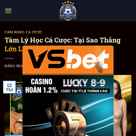
Bỏ
qua
nội
dung
CẨM NANG CÁ CƯỢC
Tâm Lý Học Cá Cược: Tại Sao Thắng
Lớn Lại Dễ Thua Sạch?
×
ĐĂNG VÀO
THÁNG 2 12, 2026
BỞI
KHƯU LỤC TRẦM
12
Th2