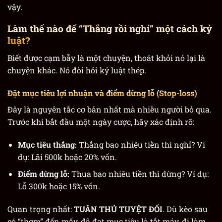
vậy.
Làm thế nào để “Thắng rồi nghỉ” một cách kỷ
luật?
Biết được cạm bẫy là một chuyện, thoát khỏi nó lại là
chuyện khác. Nó đòi hỏi kỷ luật thép.
Đặt mục tiêu lợi nhuận và điểm dừng lỗ (Stop-loss)
Đây là nguyên tắc cơ bản nhất mà nhiều người bỏ qua.
Trước khi bắt đầu một ngày cược, hãy xác định rõ:
Mục tiêu thắng:
Thắng bao nhiêu tiền thì nghỉ? Ví
dụ: Lãi 500k hoặc 20% vốn.
Điểm dừng lỗ:
Thua bao nhiêu tiền thì dừng? Ví dụ:
Lỗ 300k hoặc 15% vốn.
Quan trọng nhất:
TUÂN THỦ TUYỆT ĐỐI
. Dù kèo sau
có “thơm” đến mấy, đã đạt mục tiêu là tắt máy, đi làm