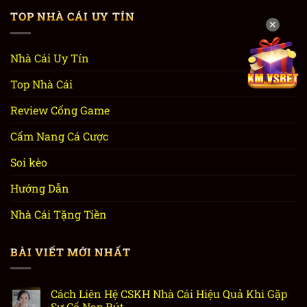
TOP NHÀ CÁI UY TÍN
✕
Nhà Cái Uy Tín
Top Nhà Cái
Review Cổng Game
Cẩm Nang Cá Cược
Soi kèo
Hướng Dẫn
Nhà Cái Tặng Tiền
BÀI VIẾT MỚI NHẤT
Cách Liên Hệ CSKH Nhà Cái Hiệu Quả Khi Gặp
Sự Cố Nạp Rút