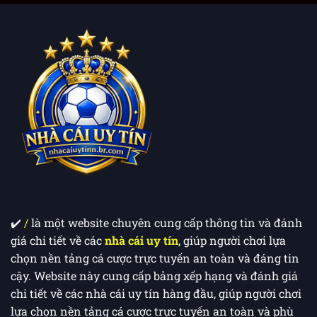
Xác
Cược
Minh
Tài
Khoản
(KYC)
Để
Không
Bị
Khóa
Acc
✔️ ​
/
là một website chuyên cung cấp thông tin và đánh
giá chi tiết về các
nhà cái uy tín
, giúp người chơi lựa
chọn nền tảng cá cược trực tuyến an toàn và đáng tin
cậy. Website này cung cấp bảng xếp hạng và đánh giá
chi tiết về các nhà cái uy tín hàng đầu, giúp người chơi
lựa chọn nền tảng cá cược trực tuyến an toàn và phù