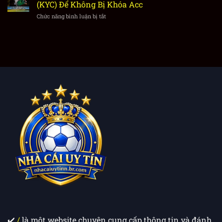
Tiền
Mềm
(KYC) Để Không Bị Khóa Acc
Treo
Qua
Thay
Chức năng bình luận bị tắt
ở
Crypto/USDT:
Đổi
Hướng
An
IP
Dẫn
Toàn,
Khi
Đăng
Ẩn
Bị
Ký
Danh
Chặn
Và
Cá
Link
Xác
Cược
Minh
Tài
Khoản
(KYC)
Để
Không
Bị
Khóa
Acc
✔️ ​
/
là một website chuyên cung cấp thông tin và đánh