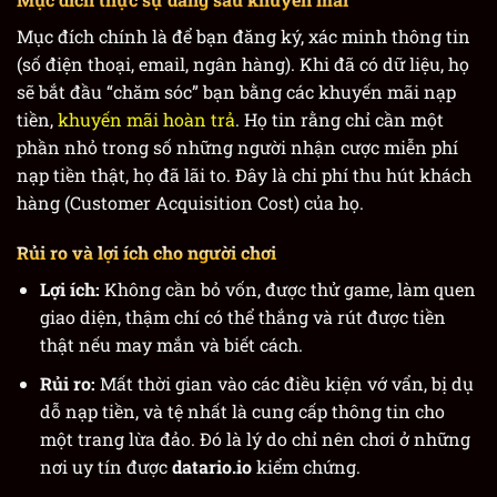
Mục đích chính là để bạn đăng ký, xác minh thông tin
(số điện thoại, email, ngân hàng). Khi đã có dữ liệu, họ
sẽ bắt đầu “chăm sóc” bạn bằng các khuyến mãi nạp
tiền,
khuyến mãi hoàn trả
. Họ tin rằng chỉ cần một
phần nhỏ trong số những người nhận cược miễn phí
nạp tiền thật, họ đã lãi to. Đây là chi phí thu hút khách
hàng (Customer Acquisition Cost) của họ.
Rủi ro và lợi ích cho người chơi
Lợi ích:
Không cần bỏ vốn, được thử game, làm quen
giao diện, thậm chí có thể thắng và rút được tiền
thật nếu may mắn và biết cách.
Rủi ro:
Mất thời gian vào các điều kiện vớ vẩn, bị dụ
dỗ nạp tiền, và tệ nhất là cung cấp thông tin cho
một trang lừa đảo. Đó là lý do chỉ nên chơi ở những
nơi uy tín được
datario.io
kiểm chứng.