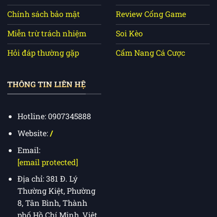
Chính sách bảo mật
Review Cổng Game
Miễn trừ trách nhiệm
Soi Kèo
Hỏi đáp thường gặp
Cẩm Nang Cá Cược
THÔNG TIN LIÊN HỆ
Hotline: 0907345888
Website:
/
Email:
[email protected]
Địa chỉ: 381 Đ. Lý
Thường Kiệt, Phường
8, Tân Bình, Thành
phố Hồ Chí Minh, Việt