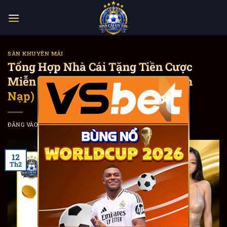
Bỏ
qua
nội
dung
SĂN KHUYẾN MÃI
Tổng Hợp Nhà Cái Tặng Tiền Cược
Miễn Phí Khi Đăng Ký (Không Cần
×
Nạp)
ĐĂNG VÀO
THÁNG 2 12, 2026
BỞI
KHƯU LỤC TRẦM
12
Th2