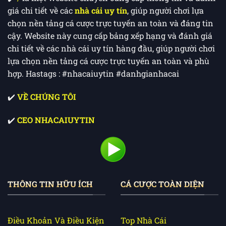
giá chi tiết về các
nhà cái uy tín
, giúp người chơi lựa
chọn nền tảng cá cược trực tuyến an toàn và đáng tin
cậy. Website này cung cấp bảng xếp hạng và đánh giá
chi tiết về các nhà cái uy tín hàng đầu, giúp người chơi
lựa chọn nền tảng cá cược trực tuyến an toàn và phù
hợp. Hastags : #nhacaiuytin #danhgianhacai
✔️
VỀ CHÚNG TÔI
✔️
CEO NHACAIUYTIN
THÔNG TIN HỮU ÍCH
CÁ CƯỢC TOÀN DIỆN
Điều Khoản Và Điều Kiện
Top Nhà Cái