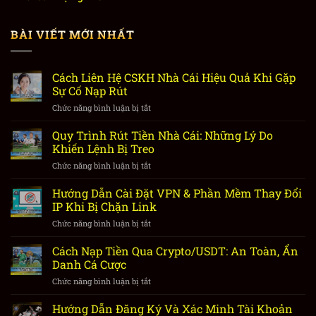
BÀI VIẾT MỚI NHẤT
Cách Liên Hệ CSKH Nhà Cái Hiệu Quả Khi Gặp
Sự Cố Nạp Rút
Chức năng bình luận bị tắt
ở
Cách
Liên
Quy Trình Rút Tiền Nhà Cái: Những Lý Do
Hệ
Khiến Lệnh Bị Treo
CSKH
Chức năng bình luận bị tắt
ở
Nhà
Quy
Cái
Trình
Hướng Dẫn Cài Đặt VPN & Phần Mềm Thay Đổi
Hiệu
Rút
Quả
IP Khi Bị Chặn Link
Tiền
Khi
Chức năng bình luận bị tắt
ở
Nhà
Gặp
Hướng
Cái:
Sự
Dẫn
Cách Nạp Tiền Qua Crypto/USDT: An Toàn, Ẩn
Những
Cố
Cài
Lý
Danh Cá Cược
Nạp
Đặt
Do
Rút
Chức năng bình luận bị tắt
ở
VPN
Khiến
Cách
&
Lệnh
Nạp
Hướng Dẫn Đăng Ký Và Xác Minh Tài Khoản
Phần
Bị