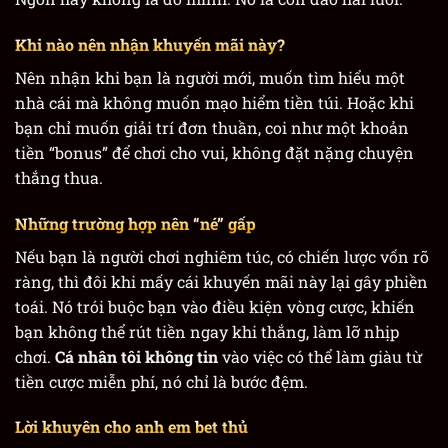
Khi nào nên nhận khuyến mãi này?
Nên nhận khi bạn là người mới, muốn tìm hiểu một
nhà cái mà không muốn mạo hiểm tiền túi. Hoặc khi
bạn chỉ muốn giải trí đơn thuần, coi như một khoản
tiền “bonus” để chơi cho vui, không đặt nặng chuyện
thắng thua.
Những trường hợp nên “né” gấp
Nếu bạn là người chơi nghiêm túc, có chiến lược vốn rõ
ràng, thì đôi khi mấy cái khuyến mãi này lại gây phiền
toái. Nó trói buộc bạn vào điều kiện vòng cược, khiến
bạn không thể rút tiền ngay khi thắng, làm lỡ nhịp
chơi.
Cá nhân tôi không tin
vào việc có thể làm giàu từ
tiền cược miễn phí, nó chỉ là bước đệm.
Lời khuyên cho anh em bet thủ