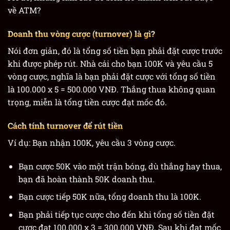
về ATM?
Doanh thu vòng cược (turnover) là gì?
Nói đơn giản, đó là tổng số tiền bạn phải đặt cược trước
khi được phép rút. Nhà cái cho bạn 100K và yêu cầu 5
vòng cược, nghĩa là bạn phải đặt cược với tổng số tiền
là 100.000 x 5 = 500.000 VNĐ. Thắng thua không quan
trọng, miễn là tổng tiền cược đạt mốc đó.
Cách tính turnover để rút tiền
Ví dụ: Bạn nhận 100K, yêu cầu 3 vòng cược.
Bạn cược 50K vào một trận bóng, dù thắng hay thua,
bạn đã hoàn thành 50K doanh thu.
Bạn cược tiếp 50K nữa, tổng doanh thu là 100K.
Bạn phải tiếp tục cược cho đến khi tổng số tiền đặt
cược đạt 100.000 x 3 = 300.000 VNĐ. Sau khi đạt mốc