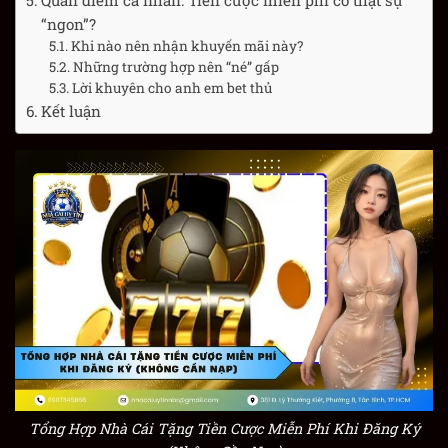
“ngon”?
Khi nào nên nhận khuyến mãi này?
Những trường hợp nên “né” gấp
Lời khuyên cho anh em bet thủ
Kết luận
Tổng Hợp Nhà Cái Tặng Tiền Cược Miễn Phí Khi Đăng Ký