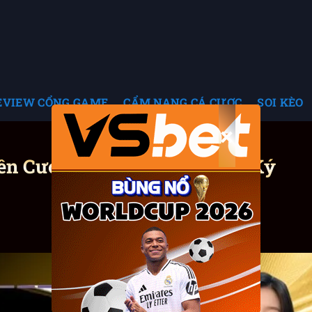
EVIEW CỔNG GAME
CẨM NANG CÁ CƯỢC
SOI KÈO
×
ền Cược Miễn Phí Khi Đăng Ký