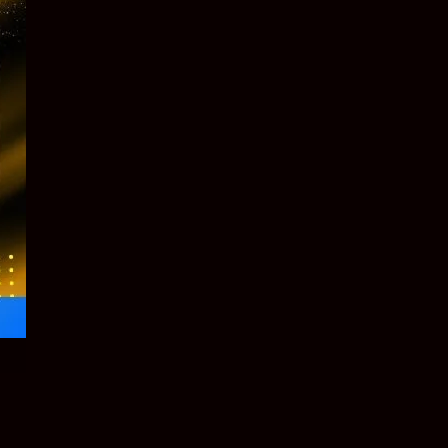
Không
Bị
Khóa
Acc