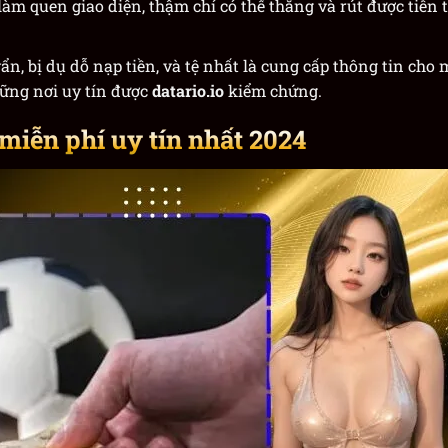
àm quen giao diện, thậm chí có thể thắng và rút được tiền 
ẩn, bị dụ dỗ nạp tiền, và tệ nhất là cung cấp thông tin cho 
những nơi uy tín được
datario.io
kiểm chứng.
 miễn phí uy tín nhất 2024