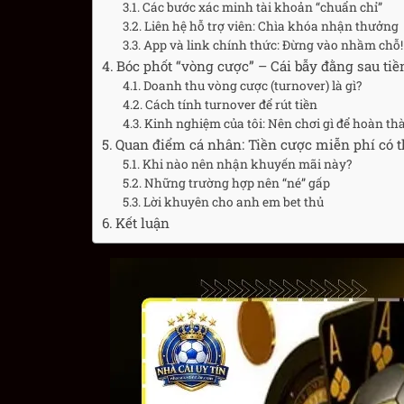
Các bước xác minh tài khoản “chuẩn chỉ”
Liên hệ hỗ trợ viên: Chìa khóa nhận thưởng
App và link chính thức: Đừng vào nhầm chỗ!
Bóc phốt “vòng cược” – Cái bẫy đằng sau ti
Doanh thu vòng cược (turnover) là gì?
Cách tính turnover để rút tiền
Kinh nghiệm của tôi: Nên chơi gì để hoàn t
Quan điểm cá nhân: Tiền cược miễn phí có t
Khi nào nên nhận khuyến mãi này?
Những trường hợp nên “né” gấp
Lời khuyên cho anh em bet thủ
Kết luận