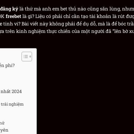
 đăng ký
là thứ mà anh em bet thủ nào cũng săn lùng, như
00K
freebet
là gì? Liệu có phải chỉ cần tạo tài khoản là rút đư
c
tinh vi? Bài viết này không phải để dụ dỗ, mà là để bóc tr
ựa trên kinh nghiệm thực chiến của một người đã “lên bờ 
ễn phí?
n nhất 2024
 trải nghiệm
thử
uyên