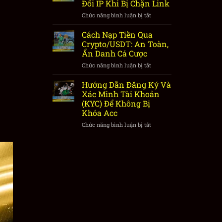
Đổi IP Khi Bị Chặn Link
Nhà
Sự
Chức năng bình luận bị tắt
ở
Cái:
Cố
Hướng
Những
Nạp
Dẫn
Lý
Cách Nạp Tiền Qua
Rút
Cài
Do
Crypto/USDT: An Toàn,
Đặt
Khiến
Ẩn Danh Cá Cược
VPN
Lệnh
Chức năng bình luận bị tắt
ở
&
Bị
Cách
Phần
Treo
Nạp
Mềm
Hướng Dẫn Đăng Ký Và
Tiền
Thay
Xác Minh Tài Khoản
Qua
Đổi
(KYC) Để Không Bị
Crypto/USDT:
IP
Khóa Acc
An
Khi
Toàn,
Chức năng bình luận bị tắt
Bị
ở
Ẩn
Chặn
Hướng
Danh
Link
Dẫn
Cá
Đăng
Cược
Ký
Và
Xác
Minh
Tài
Khoản
(KYC)
Để