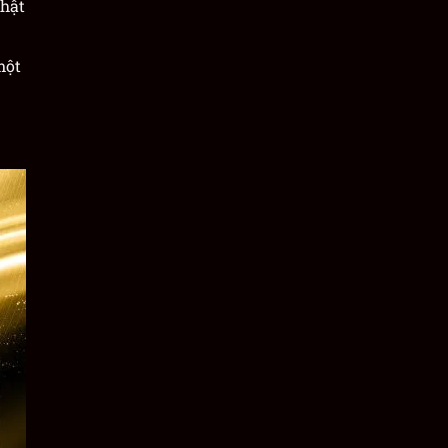
thật
một