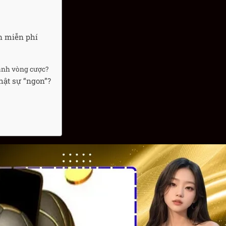
ền miễn phí
hành vòng cược?
hật sự “ngon”?