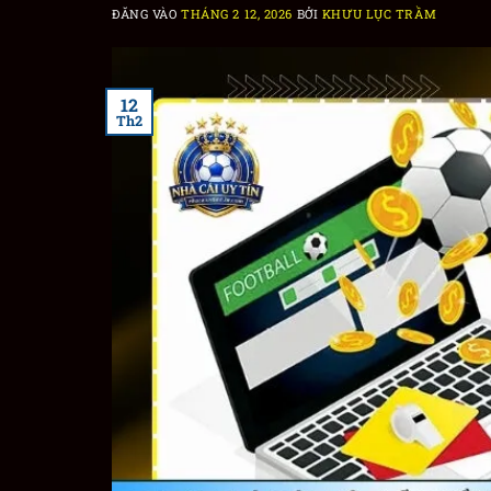
ĐĂNG VÀO
THÁNG 2 12, 2026
BỞI
KHƯU LỤC TRẦM
12
Th2