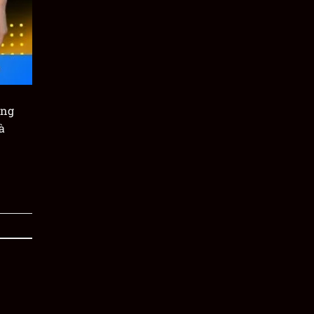
ũng
à