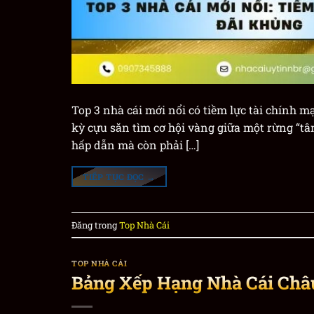
Top 3 nhà cái mới nổi có tiềm lực tài chính 
kỳ cựu săn tìm cơ hội vàng giữa một rừng “tâ
hấp dẫn mà còn phải […]
TIẾP TỤC ĐỌC
→
Đăng trong
Top Nhà Cái
TOP NHÀ CÁI
Bảng Xếp Hạng Nhà Cái Châu