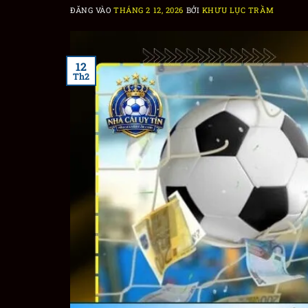
ĐĂNG VÀO
THÁNG 2 12, 2026
BỞI
KHƯU LỤC TRẦM
12
Th2