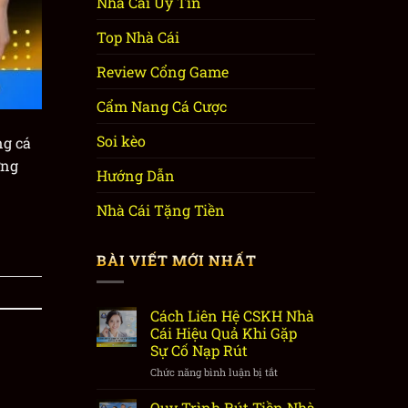
Nhà Cái Uy Tín
Top Nhà Cái
Review Cổng Game
Cẩm Nang Cá Cược
Soi kèo
ng cá
ững
Hướng Dẫn
Nhà Cái Tặng Tiền
BÀI VIẾT MỚI NHẤT
Cách Liên Hệ CSKH Nhà
Cái Hiệu Quả Khi Gặp
Sự Cố Nạp Rút
Chức năng bình luận bị tắt
ở
Cách
Liên
Quy Trình Rút Tiền Nhà