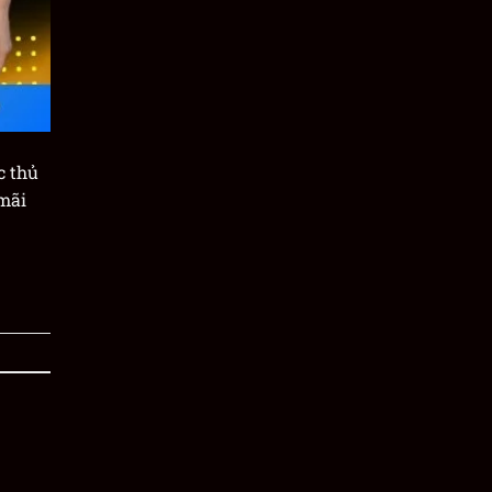
Cược
Ký
Và
Xác
Minh
Tài
Khoản
(KYC)
Để
Không
c thủ
Bị
Khóa
 mãi
Acc